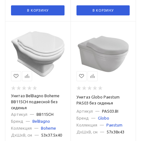
В КОРЗИНУ
В КОРЗИНУ
Унитаз BelBagno Boheme
Унитаз Globo Paestum
BB115CH подвесной без
PAS03 без сиденья
сиденья
Артикул
—
PAS03.BI
Артикул
—
BB115CH
Бренд
—
Globo
Бренд
—
BelBagno
Коллекция
—
Paestum
Коллекция
—
Boheme
ДxШxВ, см
—
57x38x43
ДxШxВ, см
—
53x37.5x40