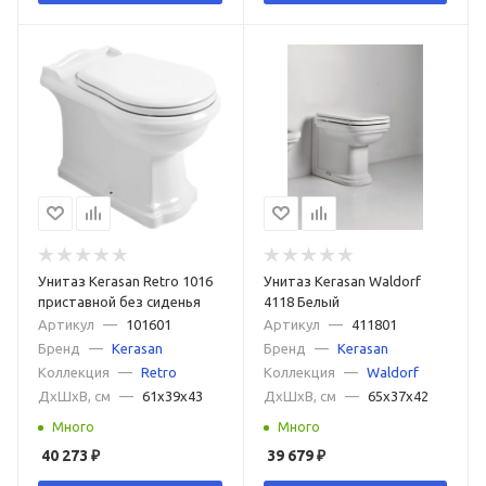
Унитаз Kerasan Retro 1016
Унитаз Kerasan Waldorf
приставной без сиденья
4118 Белый
Артикул
—
101601
Артикул
—
411801
Бренд
—
Kerasan
Бренд
—
Kerasan
Коллекция
—
Retro
Коллекция
—
Waldorf
ДxШxВ, см
—
61x39x43
ДxШxВ, см
—
65x37x42
Много
Много
40 273
₽
39 679
₽