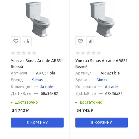
Унитаз Simas Arcade AR831
Унитаз Simas Arcade AR821
Белый
Белый
Артикул
—
AR 831 bia
Артикул
—
AR 821 bia
Бренд
—
Simas
Бренд
—
Simas
Коллекция
—
Arcade
Коллекция
—
Arcade
ДxШxВ, см
—
68x36x82
ДxШxВ, см
—
68x36x82
Достаточно
Достаточно
34 742
₽
34 742
₽
В КОРЗИНУ
В КОРЗИНУ