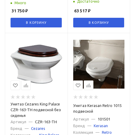
Достаточно
Много
31 750
₽
63 517
₽
В КОРЗИНУ
В КОРЗИНУ
Унитаз Cezares King Palace
Унитаз Kerasan Retro 1015
CZR-163-TH подвесной без
подвесной
сиденья
Артикул
—
101501
Артикул
—
CZR-163-TH
Бренд
—
Kerasan
Бренд
—
Cezares
Коллекция
—
Retro