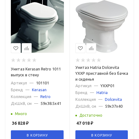
Унитаз Hatria Dolcevita
Унитаз Kerasan Retro 1011
YXXP приставной без бачка
выпуск в стену
и сиденья
Артикул
—
101101
Артикул
—
YXXP01
Бренд
—
Kerasan
Бренд
—
Hatria
Коллекция
—
Retro
Коллекция
—
Dolcevita
ДxШxВ, см
—
59x38.5x41
ДxШxВ, см
—
59x37x40
Много
Достаточно
36 828
₽
47 018
₽
В КОРЗИНУ
В КОРЗИНУ