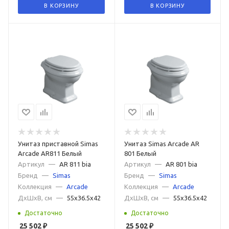
В КОРЗИНУ
В КОРЗИНУ
Унитаз приставной Simas
Унитаз Simas Arcade AR
Arcade AR811 Белый
801 Белый
Артикул
—
AR 811 bia
Артикул
—
AR 801 bia
Бренд
—
Simas
Бренд
—
Simas
Коллекция
—
Arcade
Коллекция
—
Arcade
ДxШxВ, см
—
55x36.5x42
ДxШxВ, см
—
55x36.5x42
Достаточно
Достаточно
25 502
₽
25 502
₽