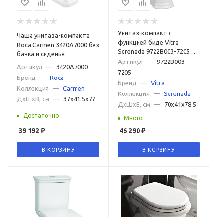
Унитаз-компакт с
Чаша унитаза-компакта
функцией биде Vitra
Roca Carmen 3420A7000 без
Serenada 9722B003-7205 с
бачка и сиденья
бачком и сиденьем
Артикул
—
9722B003-
Артикул
—
3420A7000
микролифт
7205
Бренд
—
Roca
Бренд
—
Vitra
Коллекция
—
Carmen
Коллекция
—
Serenada
ДxШxВ, см
—
37x41.5x77
ДxШxВ, см
—
70x41x78.5
Достаточно
Много
39 192
₽
46 290
₽
В КОРЗИНУ
В КОРЗИНУ