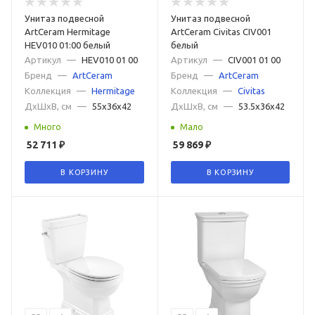
Ретро с высоким бачком
Немецкие
Итальянские
Унитаз подвесной
Унитаз подвесной
Российские
Турецкие
Японские
Subway 3.0
ArtCeram Hermitage
ArtCeram Civitas CIV001
HEV010 01:00 белый
белый
Артикул
—
HEV010 01 00
Артикул
—
CIV001 01 00
Бренд
—
ArtCeram
Бренд
—
ArtCeram
Коллекция
—
Hermitage
Коллекция
—
Civitas
ДxШxВ, см
—
55x36x42
ДxШxВ, см
—
53.5x36x42
Много
Мало
52 711
₽
59 869
₽
В КОРЗИНУ
В КОРЗИНУ