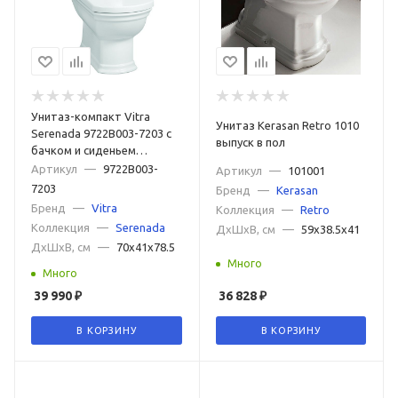
Унитаз-компакт Vitra
Унитаз Kerasan Retro 1010
Serenada 9722B003-7203 с
выпуск в пол
бачком и сиденьем
микролифт
Артикул
—
9722B003-
Артикул
—
101001
7203
Бренд
—
Kerasan
Бренд
—
Vitra
Коллекция
—
Retro
Коллекция
—
Serenada
ДxШxВ, см
—
59x38.5x41
ДxШxВ, см
—
70x41x78.5
Много
Много
39 990
₽
36 828
₽
В КОРЗИНУ
В КОРЗИНУ