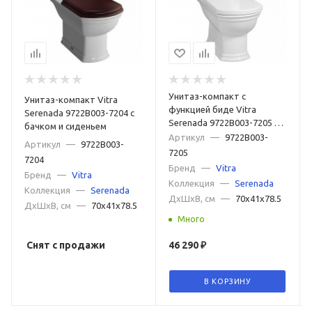
Унитаз-компакт с
Унитаз-компакт Vitra
функцией биде Vitra
Serenada 9722B003-7204 с
Serenada 9722B003-7205 с
бачком и сиденьем
бачком и сиденьем
Артикул
—
9722B003-
Артикул
—
9722B003-
микролифт
7205
7204
Бренд
—
Vitra
Бренд
—
Vitra
Коллекция
—
Serenada
Коллекция
—
Serenada
ДxШxВ, см
—
70x41x78.5
ДxШxВ, см
—
70x41x78.5
Много
Снят с продажи
46 290
₽
В КОРЗИНУ