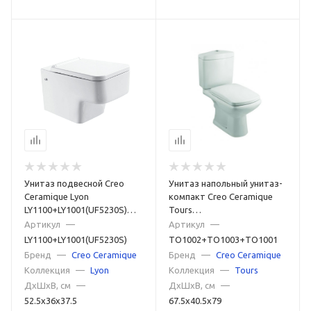
Унитаз подвесной Creo
Унитаз напольный унитаз-
Ceramique Lyon
компакт Creo Ceramique
LY1100+LY1001(UF5230S)
Tours
белый
TO1002+TO1003+TO1001
Артикул
—
Артикул
—
белый
LY1100+LY1001(UF5230S)
TO1002+TO1003+TO1001
Бренд
—
Creo Ceramique
Бренд
—
Creo Ceramique
Коллекция
—
Lyon
Коллекция
—
Tours
ДxШxВ, см
—
ДxШxВ, см
—
52.5x36x37.5
67.5x40.5x79