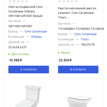
Ретро с высоким бачком
Унитаз подвесной Creo
Немецкие
Итальянские
Унитаз напольный унитаз-
Ceramique Orleans
компакт Creo Ceramique
Российские
OR1100+OR1001 белый
Турецкие
Японские
Subway 3.0
Tours
Артикул
—
TO1002BN+TO1003N+TO1001N
Артикул
—
OR1100+OR1001
белый
TO1002BN+TO1003N+TO1001N
Бренд
—
Creo Ceramique
Бренд
—
Creo Ceramique
Коллекция
—
Orleans
Коллекция
—
Tours
ДxШxВ, см
—
ДxШxВ, см
—
70x37x79
53.5x34.5x37
Много
Достаточно
15 300
₽
22 350
₽
В КОРЗИНУ
В КОРЗИНУ