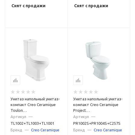
Снят с продажи
Снят с продажи
Унитаз напольный унитаз-
Унитаз напольный унитаз-
компакт Creo Ceramique
компакт Creo Ceramique
Toulon
Project
TL1002+TL1003+TL1001
PR1002S+PR1004S+C257S
Артикул
—
Артикул
—
белый
белый
TL1002+TL1003+TL1001
PR1002S+PR1004S+C257S
Бренд
—
Creo Ceramique
Бренд
—
Creo Ceramique