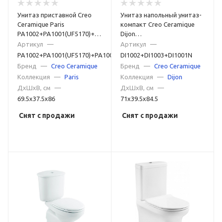
Унитаз приставной Creo
Унитаз напольный унитаз-
Ceramique Paris
компакт Creo Ceramique
PA1002+PA1001(UF5170)+PA1003
Dijon
белый
DI1002+DI1003+DI1001N
Артикул
—
Артикул
—
белый
PA1002+PA1001(UF5170)+PA1003
DI1002+DI1003+DI1001N
Бренд
—
Creo Ceramique
Бренд
—
Creo Ceramique
Коллекция
—
Paris
Коллекция
—
Dijon
ДxШxВ, см
—
ДxШxВ, см
—
69.5x37.5x86
71x39.5x84.5
Снят с продажи
Снят с продажи