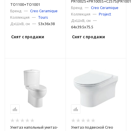
PR1002S+PR1005S+C257S(PR1001
TO1100+TO1001
Бренд
—
Creo Ceramique
Бренд
—
Creo Ceramique
Коллекция
—
Project
Коллекция
—
Tours
ДxШxВ, см
—
ДxШxВ, см
—
53x36x38
64x39.5x75.5
Снят с продажи
Снят с продажи
Унитаз напольный унитаз-
Унитаз подвесной Creo