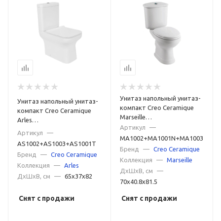
Унитаз напольный унитаз-
Унитаз напольный унитаз-
компакт Creo Ceramique
компакт Creo Ceramique
Marseille
Arles
MA1002+MA1001N+MA1003
Артикул
—
AS1002+AS1003+AS1001T
Артикул
—
белый
MA1002+MA1001N+MA1003
белый
AS1002+AS1003+AS1001T
Бренд
—
Creo Ceramique
Бренд
—
Creo Ceramique
Коллекция
—
Marseille
Коллекция
—
Arles
ДxШxВ, см
—
ДxШxВ, см
—
65x37x82
70x40.8x81.5
Снят с продажи
Снят с продажи