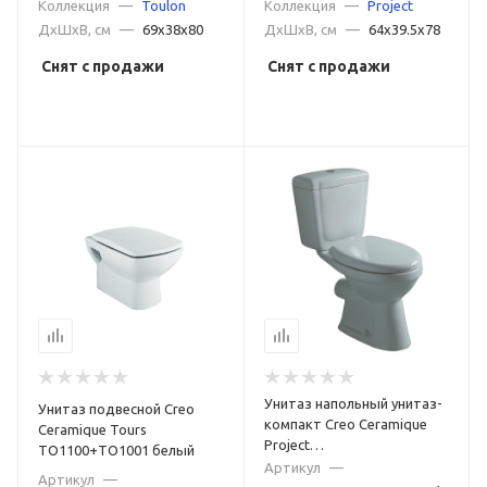
Коллекция
—
Toulon
Коллекция
—
Project
ДxШxВ, см
—
69x38x80
ДxШxВ, см
—
64x39.5x78
Снят с продажи
Снят с продажи
Унитаз напольный унитаз-
Унитаз подвесной Creo
компакт Creo Ceramique
Ceramique Tours
Project
TO1100+TO1001 белый
PR1002S+PR1005S+C257S(PR1001
Артикул
—
Артикул
—
белый