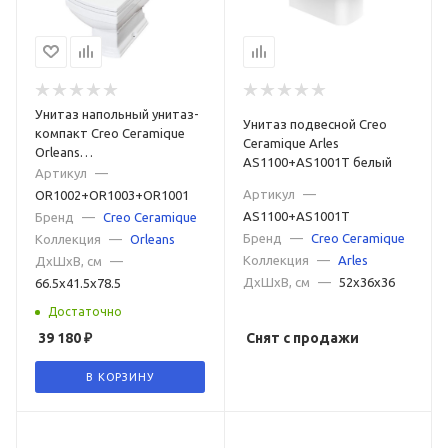
Унитаз напольный унитаз-
Унитаз подвесной Creo
компакт Creo Ceramique
Ceramique Arles
Orleans
AS1100+AS1001T белый
OR1002+OR1003+OR1001
Артикул
—
белый
Артикул
—
OR1002+OR1003+OR1001
AS1100+AS1001T
Бренд
—
Creo Ceramique
Бренд
—
Creo Ceramique
Коллекция
—
Orleans
Коллекция
—
Arles
ДxШxВ, см
—
ДxШxВ, см
—
52x36x36
66.5x41.5x78.5
Достаточно
39 180
₽
Снят с продажи
В КОРЗИНУ