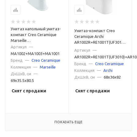
Унитаз напольный унитаз-
Унитаз-компакт Creo
компакт Creo Ceramique
Ceramique Archi
Marseille
AR1002R+RE1001T(UF3010)+AR10
MA1002+MA1003+MA1001
Артикул
—
белый
Артикул
—
белый
MA1002+MA1003+MA1001
AR1002R+RE1001T(UF3010)+AR10
Бренд
—
Creo Ceramique
Бренд
—
Creo Ceramique
Коллекция
—
Marseille
Коллекция
—
Archi
ДxШxВ, см
—
ДxШxВ, см
—
68x36x82
69x35.5x80.5
Снят с продажи
Снят с продажи
ПОКАЗАТЬ ЕЩЕ