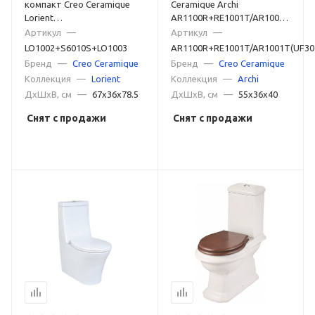
компакт Creo Ceramique
Ceramique Archi
Lorient
AR1100R+RE1001T/AR1001T(UF30
LO1002+S6010S+LO1003
белый
Артикул
—
Артикул
—
белый
LO1002+S6010S+LO1003
AR1100R+RE1001T/AR1001T(UF30
Бренд
—
Creo Ceramique
Бренд
—
Creo Ceramique
Коллекция
—
Lorient
Коллекция
—
Archi
ДxШxВ, см
—
67x36x78.5
ДxШxВ, см
—
55x36x40
Снят с продажи
Снят с продажи