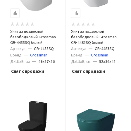
Унитаз подвесной
Унитаз подвесной
безободковый Grossman
безободковый Grossman
GR-4455SQ белый
GR-4483SQ белый
Артикул
—
GR-4455SQ
Артикул
—
GR-4483SQ
Бренд
—
Grossman
Бренд
—
Grossman
ДxШxВ, см
—
49x37x36
ДxШxВ, см
—
52x36x41
Снят с продажи
Снят с продажи