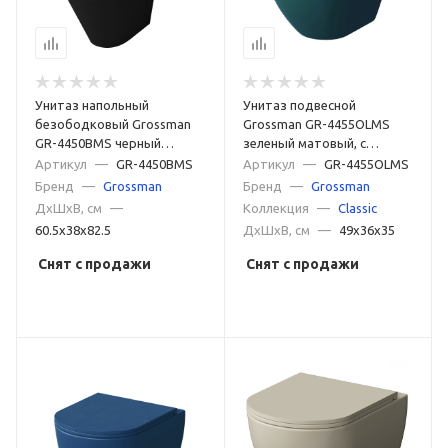
Унитаз напольный
Унитаз подвесной
безободковый Grossman
Grossman GR-4455OLMS
GR-4450BMS черный
зеленый матовый, с
матовый
сиденьем микролифт
Артикул
—
GR-4450BMS
Артикул
—
GR-4455OLMS
Бренд
—
Grossman
Бренд
—
Grossman
ДxШxВ, см
—
Коллекция
—
Classic
60.5x38x82.5
ДxШxВ, см
—
49x36x35
Снят с продажи
Снят с продажи