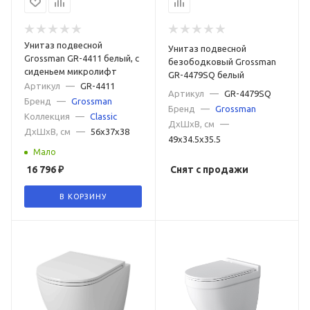
Унитаз подвесной
Унитаз подвесной
Grossman GR-4411 белый, с
безободковый Grossman
сиденьем микролифт
GR-4479SQ белый
Артикул
—
GR-4411
Артикул
—
GR-4479SQ
Бренд
—
Grossman
Бренд
—
Grossman
Коллекция
—
Classic
ДxШxВ, см
—
ДxШxВ, см
—
56x37x38
49x34.5x35.5
Мало
16 796
₽
Снят с продажи
В КОРЗИНУ