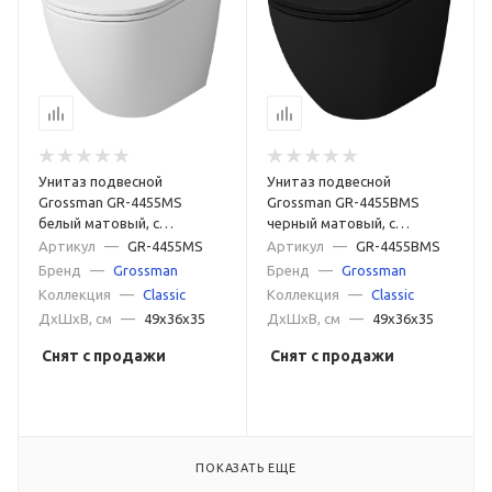
Унитаз подвесной
Унитаз подвесной
Grossman GR-4455MS
Grossman GR-4455BMS
белый матовый, с
черный матовый, с
сиденьем микролифт
сиденьем микролифт
Артикул
—
GR-4455MS
Артикул
—
GR-4455BMS
Бренд
—
Grossman
Бренд
—
Grossman
Коллекция
—
Classic
Коллекция
—
Classic
ДxШxВ, см
—
49x36x35
ДxШxВ, см
—
49x36x35
Снят с продажи
Снят с продажи
ПОКАЗАТЬ ЕЩЕ