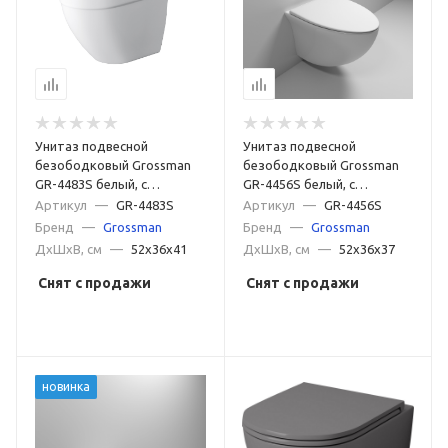
Унитаз подвесной
Унитаз подвесной
безободковый Grossman
безободковый Grossman
GR-4483S белый, с
GR-4456S белый, с
сиденьем микролифт
сиденьем микролифт
Артикул
—
GR-4483S
Артикул
—
GR-4456S
Бренд
—
Grossman
Бренд
—
Grossman
ДxШxВ, см
—
52x36x41
ДxШxВ, см
—
52x36x37
Снят с продажи
Снят с продажи
новинка