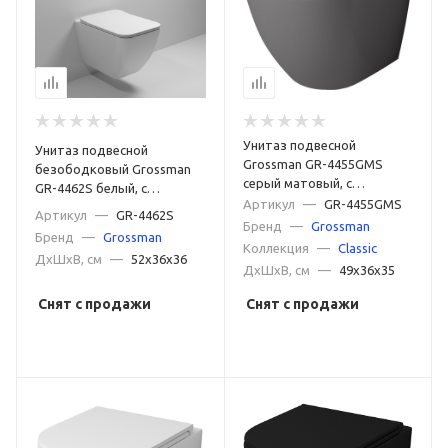
Унитаз подвесной
Унитаз подвесной
Grossman GR-4455GMS
безободковый Grossman
серый матовый, с
GR-4462S белый, с
сиденьем микролифт
Артикул
—
GR-4455GMS
сиденьем микролифт
Артикул
—
GR-4462S
Бренд
—
Grossman
Бренд
—
Grossman
Коллекция
—
Classic
ДxШxВ, см
—
52x36x36
ДxШxВ, см
—
49x36x35
Снят с продажи
Снят с продажи