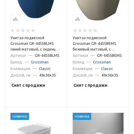
Унитаз подвесной
Унитаз подвесной
Grossman GR-4455BLMS
Grossman GR-4455BEMS
синий матовый, с сиденьем
бежевый матовый, с
микролифт
сиденьем микролифт
Артикул
—
GR-4455BLMS
Артикул
—
GR-4455BEMS
Бренд
—
Grossman
Бренд
—
Grossman
Коллекция
—
Classic
Коллекция
—
Classic
ДxШxВ, см
—
49x36x35
ДxШxВ, см
—
49x36x35
Снят с продажи
Снят с продажи
новинка
новинка