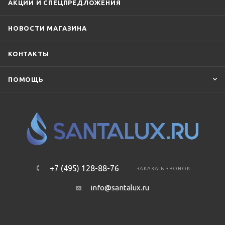
Sanita
Sanita Luxe
Santek
SantiLine
Simas
АКЦИИ И СПЕЦПРЕДЛОЖЕНИЯ
TECE
Terminus
TOTO
Villeroy & Boch
Vincea
НОВОСТИ МАГАЗИНА
Vitra
КОНТАКТЫ
ПОМОЩЬ
+7 (495) 128-88-76
ЗАКАЗАТЬ ЗВОНОК
info@santalux.ru