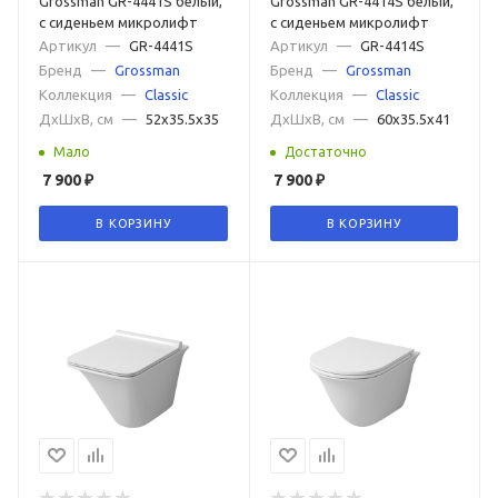
Grossman GR-4441S белый,
Grossman GR-4414S белый,
Ретро с высоким бачком
Немецкие
Итальянские
с сиденьем микролифт
с сиденьем микролифт
Артикул
—
GR-4441S
Артикул
—
GR-4414S
Российские
Турецкие
Японские
Subway 3.0
Бренд
—
Grossman
Бренд
—
Grossman
Коллекция
—
Classic
Коллекция
—
Classic
ДxШxВ, см
—
52x35.5x35
ДxШxВ, см
—
60x35.5x41
Мало
Достаточно
7 900
₽
7 900
₽
В КОРЗИНУ
В КОРЗИНУ