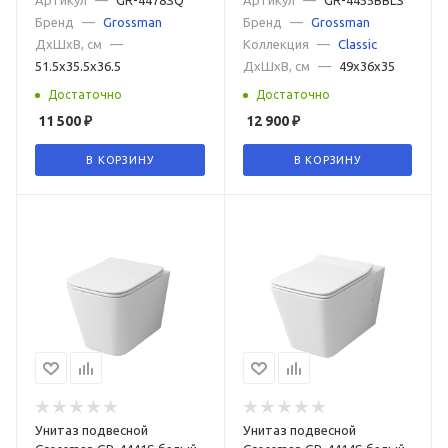
Бренд
—
Grossman
Бренд
—
Grossman
Современные
Напольные
Цветные
Синие
ДxШxВ, см
—
Коллекция
—
Classic
51.5x35.5x36.5
ДxШxВ, см
—
49x36x35
Розовые
Серые
Зеленые
Красные
Достаточно
Достаточно
Черные матовые
Черные
Белые
11 500
₽
12 900
₽
Воронкообразные
С микролифтом
В КОРЗИНУ
В КОРЗИНУ
С двумя кнопками слива
С антивсплеском
С боковым подводом воды
С антигрязевым покрытием
С двойным сливом
Моноблок
С полочкой
Угловые
Без бачка
Электронные
Электронные с функцией биде
Напольные с бачком
Высотой 50 см
С косым выпуском и антивсплеском
Унитаз подвесной
Унитаз подвесной