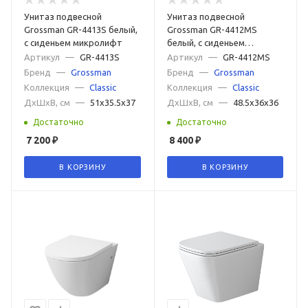
Унитаз подвесной
Унитаз подвесной
Grossman GR-4413S белый,
Grossman GR-4412MS
с сиденьем микролифт
белый, с сиденьем
микролифт
Артикул
—
GR-4413S
Артикул
—
GR-4412MS
Бренд
—
Grossman
Бренд
—
Grossman
Коллекция
—
Classic
Коллекция
—
Classic
ДxШxВ, см
—
51x35.5x37
ДxШxВ, см
—
48.5x36x36
Достаточно
Достаточно
7 200
₽
8 400
₽
В КОРЗИНУ
В КОРЗИНУ