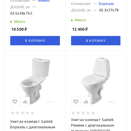
Коллекция
—
Анимо
Коллекция
—
Бореаль
ДxШxВ, см
—
ДxШxВ, см
—
65.3x37x78
63.5x38x74.5
Много
Много
10 500
₽
12 400
₽
В КОРЗИНУ
В КОРЗИНУ
Унитаз-компакт Santek
Унитаз-компакт Santek
Римини с диагональным
Бореаль с диагональным
выпуском 1WH302130