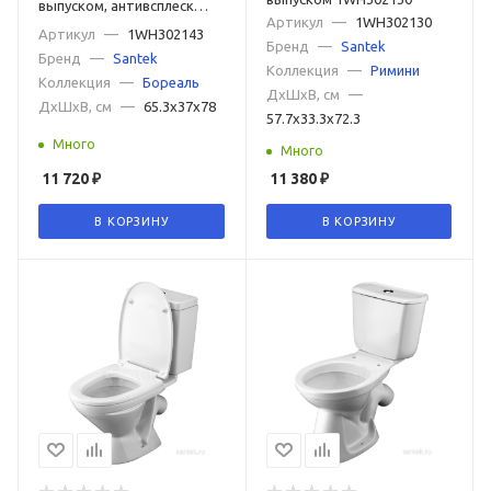
выпуском, антивсплеск
Артикул
—
1WH302130
1WH302143
Артикул
—
1WH302143
Бренд
—
Santek
Бренд
—
Santek
Коллекция
—
Римини
Коллекция
—
Бореаль
ДxШxВ, см
—
ДxШxВ, см
—
65.3x37x78
57.7x33.3x72.3
Много
Много
11 720
₽
11 380
₽
В КОРЗИНУ
В КОРЗИНУ