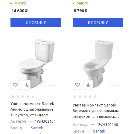
Много
Много
14 600
₽
8 790
₽
В КОРЗИНУ
В КОРЗИНУ
Унитаз-компакт Santek
Унитаз-компакт Santek
Анимо с диагональным
Бореаль с диагональным
выпуском, стандарт
выпуском, антивсплеск
1WH302134
Артикул
—
1WH302134
1WH302146
Артикул
—
1WH302146
Бренд
—
Santek
Бренд
—
Santek