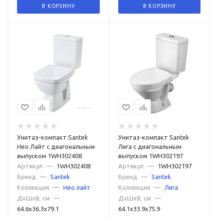
В КОРЗИНУ
В КОРЗИНУ
Унитаз-компакт Santek
Унитаз-компакт Santek
Нео Лайт с диагональным
Лига с диагональным
выпуском 1WH302408
выпуском 1WH302197
Артикул
—
1WH302408
Артикул
—
1WH302197
Бренд
—
Santek
Бренд
—
Santek
Коллекция
—
Нео лайт
Коллекция
—
Лига
ДxШxВ, см
—
ДxШxВ, см
—
64.6x36.3x79.1
64.1x33.9x75.9