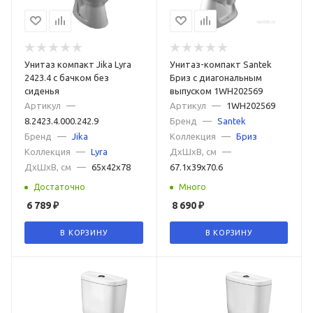
Унитаз компакт Jika Lyra
Унитаз-компакт Santek
2423.4 с бачком без
Бриз с диагональным
сиденья
выпуском 1WH202569
Артикул
—
Артикул
—
1WH202569
8.2423.4.000.242.9
Бренд
—
Santek
Бренд
—
Jika
Коллекция
—
Бриз
Коллекция
—
Lyra
ДxШxВ, см
—
ДxШxВ, см
—
65x42x78
67.1x39x70.6
Достаточно
Много
6 789
₽
8 690
₽
В КОРЗИНУ
В КОРЗИНУ