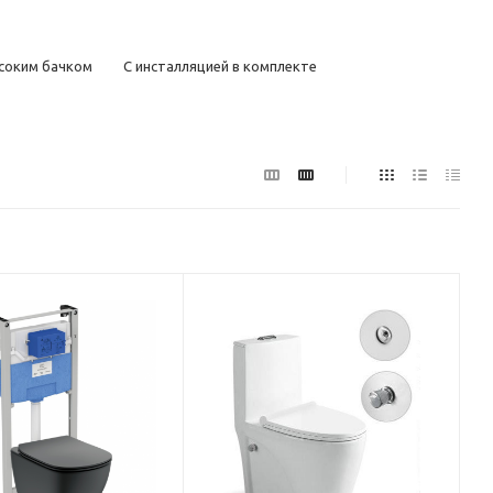
соким бачком
С инсталляцией в комплекте
сокие
Маленькие
Большие
Недорогие
ым выпуском
С косым выпуском
Керамические
дей
Для инвалидов
Для детей
Дизайнерские
ые
Серые
Зеленые
Красные
Черные матовые
С антивсплеском
С боковым подводом воды
ые
Без бачка
Электронные
ском и антивсплеском
Ретро с высоким бачком