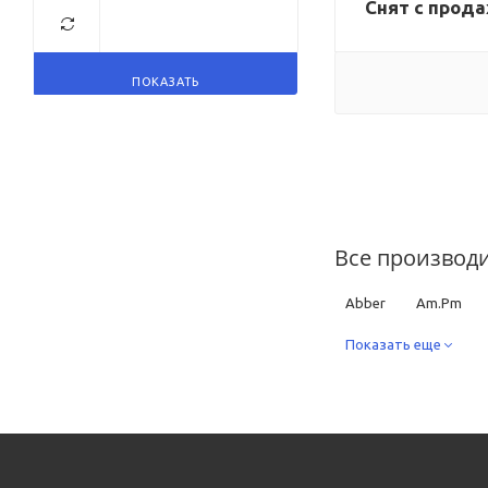
Снят с прод
ПОКАЗАТЬ
Все производ
Abber
Am.Pm
Creo Ceramique
Показать еще
Ideal Standard
Ja
SantiLine
Simas