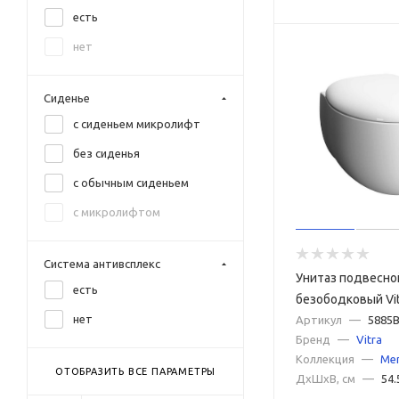
есть
синий
нет
синий матовый
хром
Сиденье
с сиденьем микролифт
без сиденья
с обычным сиденьем
с микролифтом
Система антивсплекс
Унитаз подвесно
есть
безободковый Vit
нет
5885B403-0101 б
Артикул
—
5885B
Бренд
—
Vitra
сиденья
Коллекция
—
Me
ОТОБРАЗИТЬ ВСЕ ПАРАМЕТРЫ
ДxШxВ, см
—
54.