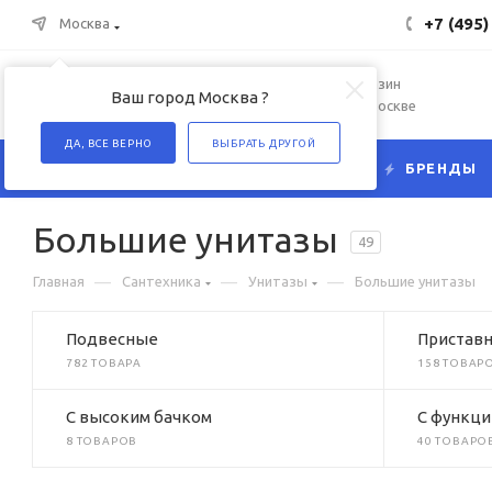
+7 (495)
Москва
Интернет-магазин
Ваш город Москва ?
сантехники в Москве
ДА, ВСЕ ВЕРНО
ВЫБРАТЬ ДРУГОЙ
КАТАЛОГ
БРЕНДЫ
Большие унитазы
49
—
—
—
Главная
Сантехника
Унитазы
Большие унитазы
Подвесные
Пристав
782 ТОВАРА
158 ТОВАР
C высоким бачком
C функци
8 ТОВАРОВ
40 ТОВАРО