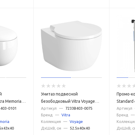
й
Унитаз подвесной
Промо-ко
ra Memoria
безободковый Vitra Voyage
Standard
елый, без
403-0101
7233B403-0075 белый, без
Артикул
—
7233B403-0075
унитазо
Артикул
Бренд
—
Vitra
Бренд
—
сиденья
AIR RIML
moria
Коллекция
—
Voyage
Коллекци
крышкой
5x43x40
ДxШxВ, см
—
52.5x40x40
ДxШxВ, с
AIR, вст