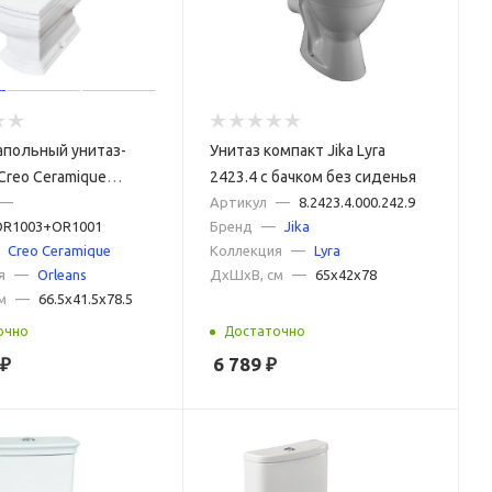
апольный унитаз-
Унитаз компакт Jika Lyra
Creo Ceramique
2423.4 с бачком без сиденья
—
Артикул
—
8.2423.4.000.242.9
OR1003+OR1001
Бренд
—
Jika
OR1003+OR1001
Creo Ceramique
Коллекция
—
Lyra
я
—
Orleans
ДxШxВ, см
—
65x42x78
м
—
66.5x41.5x78.5
очно
Достаточно
₽
6 789
₽