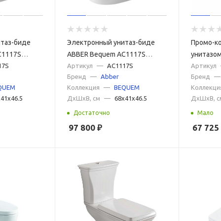
итаз-биде
Электронный унитаз-биде
Промо-ко
C1117S
ABBER Bequem AC1117S
унитазом
ый
17S
приставной белый
Артикул
—
AC1117S
сиденье
Артикул
Бренд
—
Abber
Бренд
—
TESI и и
QUEM
Коллекция
—
BEQUEM
Коллекци
PROSYS 
41x46.5
ДxШxВ, см
—
68x41x46.5
ДxШxВ, с
Достаточно
Мало
97 800
₽
67 725