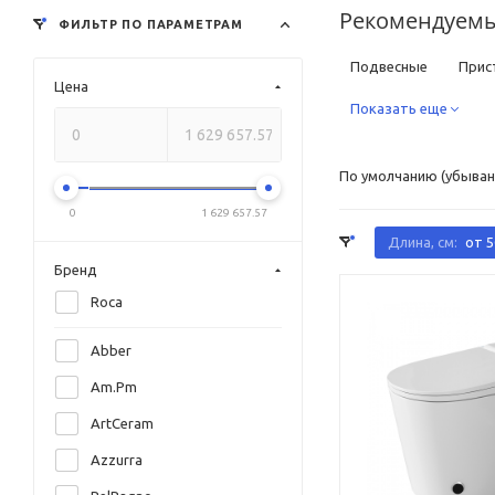
Рекомендуемы
ФИЛЬТР ПО ПАРАМЕТРАМ
Подвесные
Прис
Цена
Квадратные
Показать еще
Кру
Дорогие
С унив
По умолчанию (убыван
Фаянсовые
Фар
0
1 629 657.57
Классические
Ре
Длина, см:
от 5
Бренд
Черные
Белые
Roca
С антигрязевым пок
Abber
Электронные с функ
Am.Pm
Немецкие
Италь
ArtCeram
Azzurra