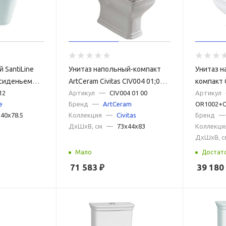
 SantiLine
Унитаз напольный-компакт
Унитаз н
 сиденьем
ArtCeram Civitas CIV004 01;00
компакт 
12
белый, без сиденья
Артикул
—
CIV004 01 00
Orleans
Артикул
e
Бренд
—
ArtCeram
OR1002+
OR1002+
40x78.5
Коллекция
—
Civitas
Бренд
—
белый
ДxШxВ, см
—
73x44x83
Коллекци
ДxШxВ, с
Мало
Достат
71 583
₽
39 180