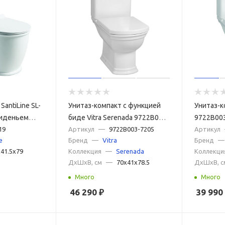
antiLine SL-
Унитаз-компакт с функцией
Унитаз-к
сиденьем
биде Vitra Serenada 9722B003-
9722B003
19
7205 с бачком и сиденьем
Артикул
—
9722B003-7205
сиденье
Артикул
e
Бренд
—
Vitra
Бренд
—
микролифт
41.5x79
Коллекция
—
Serenada
Коллекци
ДxШxВ, см
—
70x41x78.5
ДxШxВ, с
Много
Много
46 290
₽
39 990