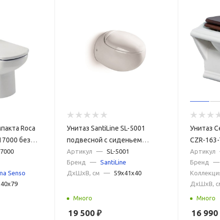
пакта Roca
Унитаз SantiLine SL-5001
Унитаз Ce
17000 без
подвесной с сиденьем
CZR-163-
7000
Микролифт
Артикул
—
SL-5001
сиденья
Артикул
Бренд
—
SantiLine
Бренд
—
ma Senso
ДxШxВ, см
—
59x41x40
Коллекци
x40x79
ДxШxВ, с
Много
Много
19 500
₽
16 990