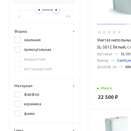
DQ
Duravit
5
115
Esbano
Форма
Geberit
Унитаз напольный
овальная
GID
SL-5012 белый, с
прямоугольная
Globo
микролифт
Артикул
—
SL-50
квадратная
Бренд
—
SantiLin
Grohe
ДxШxВ, см
—
68x
нестандартная
GSI
Hansgrohe
Материал
Много
Hatria
фарфор
22 500
₽
Iddis
керамика
Kerasan
фаянс
Laufen
Lemark
Цвет