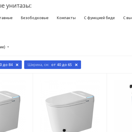
е унитазы:
тавные
Безободковые
Компакты
С функцией биде
С вы
глые
Прямоугольные
Овальные
Низкие
Короткие
Вы
ерсальным выпуском
С вертикальным выпуском
С горизонтальн
ие)
форовые
Из нержавеющей стали
Для дачи
Для пожилых лю
тро
Современные
Напольные
Цветные
Синие
Розов
0 до 84
Ширина, см:
от 40 до 65
Воронкообразные
С микролифтом
С двумя кнопками слива
рытием
С двойным сливом
Моноблок
С полочкой
Углов
цией биде
Напольные с бачком
Высотой 50 см
С косым выпу
янские
Российские
Турецкие
Японские
Subway 3.0