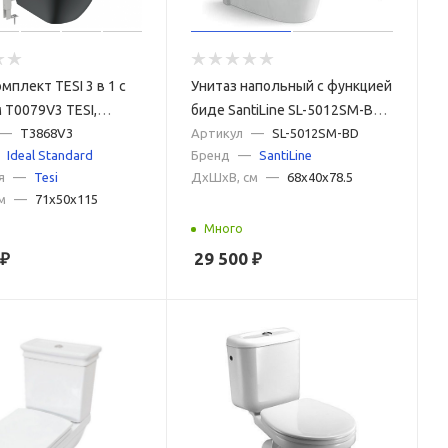
мплект TESI 3 в 1 с
Унитаз напольный с функцией
 T0079V3 TESI,
биде SantiLine SL-5012SM-BD
м и крышкой T3527V3
—
T3868V3
белый, с сиденьем
Артикул
—
SL-5012SM-BD
Ideal Standard
Бренд
—
SantiLine
нсталляцией R020467
микролифт
я
—
Tesi
ДxШxВ, см
—
68x40x78.5
120 M
м
—
71x50x115
Много
₽
29 500
₽