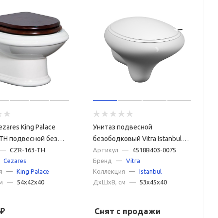
zares King Palace
Унитаз подвесной
TH подвесной без
безободковый Vitra Istanbul
—
CZR-163-TH
4518B403-0075 белый, без
Артикул
—
4518B403-0075
Cezares
Бренд
—
Vitra
сиденья
я
—
King Palace
Коллекция
—
Istanbul
м
—
54x42x40
ДxШxВ, см
—
53x45x40
₽
Снят с продажи