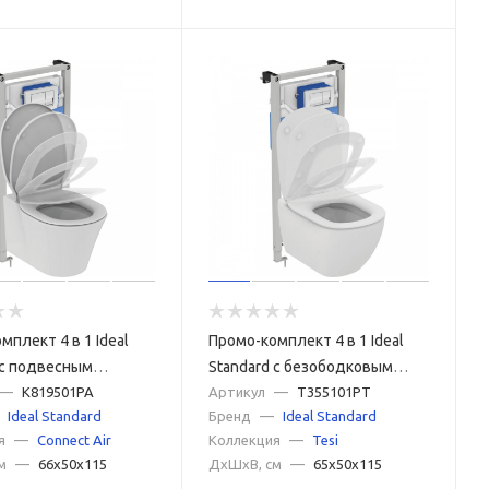
мплект 4 в 1 Ideal
Промо-комплект 4 в 1 Ideal
 с подвесным
Standard с безободковым
м K819501 CONNECT
—
K819501PA
подвесным унитазом
Артикул
—
T355101PT
Ideal Standard
Бренд
—
Ideal Standard
ESS с сиденьем и
T355101 TESI Rimless с
я
—
Connect Air
Коллекция
—
Tesi
 E036801 CONNECT
сиденьем и крышкой T352701
м
—
66x50x115
ДxШxВ, см
—
65x50x115
раиваемой
TESI , встраиваемой