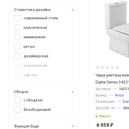
зеленый
Стилистика дизайна
зеленый матовый
современный стиль
золото
классическая
камень
минимализм
капучино матовый
ретро
коричневый матовый
дизайнерская
красный
классический
красный матовый
Чаша унитаза-ком
хай-тек
матера
Dama Senso 3425
матовый черный
бачка и сиденья
Артикул
—
34251
Ободок
Бренд
—
Roca
оранжевый
с ободком
Коллекция
—
Da
розовый
ДxШxВ, см
—
66
безободковый
серый матовый
Много
6 059
₽
серый мрамор
Функция биде