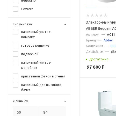
BelBagno
Cezares
Creo Ceramique
Электронный ун
Тип унитаза
Grossman
ABBER Bequem A
напольный унитаз-
приставной бел
Артикул
—
AC11
Ideal Standard
компакт
Бренд
—
Abber
Jika
готовое решение
Коллекция
—
BE
ДxШxВ, см
—
68x
SantiLine
подвесной
Достаточно
Vitra
напольный унитаз-
97 800
₽
моноблок
Jacob Delafon
приставной (бачок в стене)
AQUAme
напольный для высокого
Aquatek
бачка
Black&White
Длина, см
Ceramica Nova
Cersanit