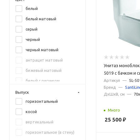
белый
Pestan
белый матовый
Point
серый
Ravak
черный
Sanita
черный матовый
Sanita Luxe
антрацит матовый
Santek
Унитаз моноблок S
бежевый матовый
Simas
5019 с бачком и 
Микролифт
Артикул
—
SL-50
белый с рисунком
TECE
Бренд
—
SantiLin
берый матовый
Terminus
Выпуск
ДxШxВ, см
—
70x
голубой матовый
горизонтальный
TOTO
Много
графит
косой
Villeroy & Boch
25 500
₽
графит матовый
вертикальный
Vincea
желтый
горизонтальное (в стену)