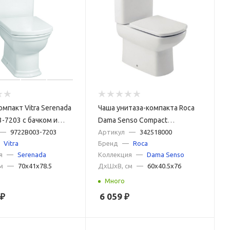
омпакт Vitra Serenada
Чаша унитаза-компакта Roca
-7203 с бачком и
Dama Senso Compact
м микролифт
—
9722B003-7203
342518000 без бачка и
Артикул
—
342518000
Vitra
Бренд
—
Roca
сиденья
я
—
Serenada
Коллекция
—
Dama Senso
м
—
70x41x78.5
ДxШxВ, см
—
60x40.5x76
Много
₽
6 059
₽