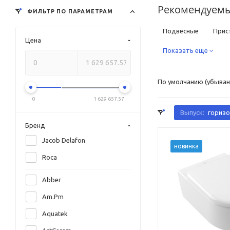
Рекомендуемы
ФИЛЬТР ПО ПАРАМЕТРАМ
Подвесные
Прис
Цена
Квадратные
Показать еще
Кру
Дорогие
С унив
По умолчанию (убыван
Фаянсовые
Фар
0
1 629 657.57
Классические
Ре
Выпуск:
гориз
Бренд
Черные
Белые
Jacob Delafon
новинка
С антигрязевым пок
Roca
Электронные с функ
Abber
Немецкие
Италь
Am.Pm
Aquatek