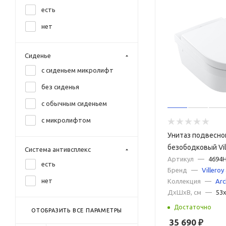
есть
розовый
нет
синий
хром
Сиденье
с сиденьем микролифт
без сиденья
с обычным сиденьем
с микролифтом
Унитаз подвесно
безободковый Vil
Система антивсплекс
Architectura 4694
Артикул
—
4694
есть
Бренд
—
Villeroy
сиденьем микрол
нет
Коллекция
—
Arc
покрытием Ceram
ДxШxВ, см
—
53
Достаточно
ОТОБРАЗИТЬ ВСЕ ПАРАМЕТРЫ
35 690
₽