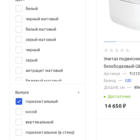
белый
Sanita
черный матовый
Sanita Luxe
белый матовый
Santek
серый матовый
SantiLine
черный
Simas
Унитаз подвесно
серый
TECE
безободковый GI
антрацит матовый
Terminus
белый с сиденье
Артикул
—
Tr21
Бренд
—
GID
бежевый матовый
микролифт
TOTO
ДxШxВ, см
—
49
капучино матовый
Villeroy & Boch
Выпуск
Достаточно
зеленый
горизонтальный
Vincea
14 650
₽
золото
косой
Vitra
матера
вертикальный
AQUAme
оранжевый
горизонтальное (в стену)