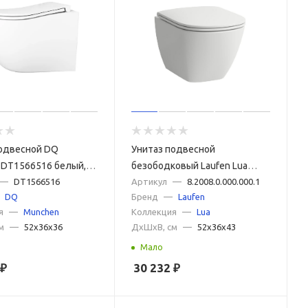
подвесной DQ
Унитаз подвесной
DT1566516 белый, с
безободковый Laufen Lua
м микролифт
—
DT1566516
8.2008.0.000.000.1 без
Артикул
—
8.2008.0.000.000.1
DQ
Бренд
—
Laufen
сиденья
я
—
Munchen
Коллекция
—
Lua
м
—
52x36x36
ДxШxВ, см
—
52x36x43
Мало
₽
30 232
₽