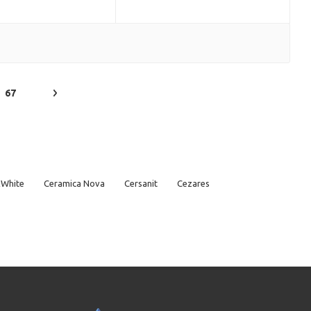
67
&White
Ceramica Nova
Cersanit
Cezares
ossman
GSI
Hansgrohe
Hatria
Iddis
nt
Ravak
Roca
Sanita
Sanita Luxe
Santek