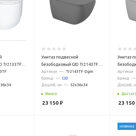
й
Унитаз подвесной
Унитаз п
D Tr2133TF
безободковый GID Tr2143TF-
безободк
м
33TF
Dgm темно-серый матовый с
Артикул
—
Tr2143TF-Dgm
Lgm серы
Артикул
Бренд
—
GID
Бренд
—
сиденьем микролифт
сиденье
x36x34
ДxШxВ, см
—
52x36x34
ДxШxВ, с
Много
Достат
23 150
₽
23 150
новинка