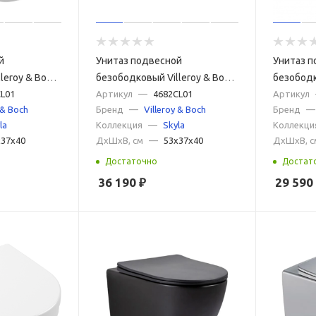
й
Унитаз подвесной
Унитаз п
leroy & Boch
безободковый Villeroy & Boch
безободк
елый с
L01
Skyla 4682CL01 белый с
Артикул
—
4682CL01
Architect
Артикул
 & Boch
Бренд
—
Villeroy & Boch
Бренд
—
лифт
сиденьем микролифт
4616CB0
la
Коллекция
—
Skyla
Коллекци
микроли
x37x40
ДxШxВ, см
—
53x37x40
ДxШxВ, с
Достаточно
Достат
36 190
₽
29 590