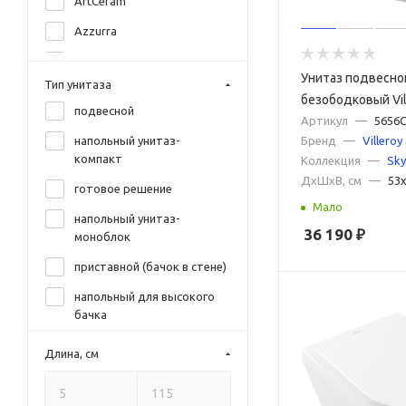
ArtCeram
Azzurra
BelBagno
Унитаз подвесно
Тип унитаза
Black&White
безободковый Vil
подвесной
Skyla 5656CL01 б
Артикул
—
5656C
Ceramica Nova
Бренд
—
Villeroy
напольный унитаз-
сиденьем микро
Cersanit
компакт
Коллекция
—
Sky
ДxШxВ, см
—
53
Cezares
готовое решение
Мало
Creo Ceramique
напольный унитаз-
36 190
₽
моноблок
DQ
приставной (бачок в стене)
Duravit
напольный для высокого
Esbano
бачка
Geberit
Длина, см
GID
Globo