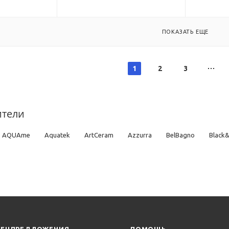
ПОКАЗАТЬ ЕЩЕ
1
2
3
ители
AQUAme
Aquatek
ArtCeram
Azzurra
BelBagno
Black
DQ
Duravit
Esbano
Geberit
GID
Globo
Grohe
Gr
cob Delafon
Jika
Kerasan
Laufen
Lemark
Pestan
Poi
TECE
Terminus
TOTO
Villeroy & Boch
Vincea
Vitra