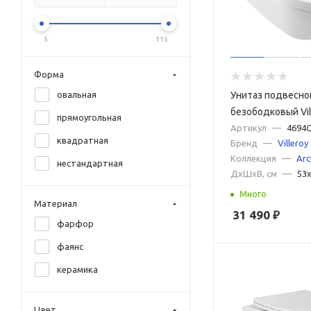
Grohe
Grossman
5
115
GSI
Форма
Hansgrohe
Унитаз подвесно
овальная
Hatria
безободковый Vi
прямоугольная
Iddis
Architectura Pack
Артикул
—
4694C
квадратная
Бренд
—
Villeroy
сиденьем микро
Ideal Standard
Коллекция
—
Arc
нестандартная
Jika
ДxШxВ, см
—
53
Kerasan
Много
Материал
31 490
₽
Laufen
фарфор
Lemark
фаянс
Pestan
керамика
Point
Ravak
Цвет