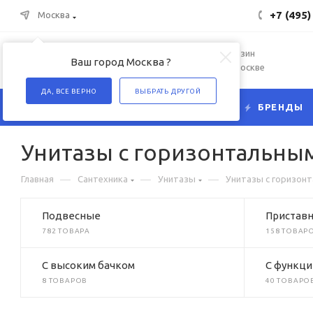
+7 (495)
Москва
Интернет-магазин
Ваш город Москва ?
сантехники в Москве
ДА, ВСЕ ВЕРНО
ВЫБРАТЬ ДРУГОЙ
КАТАЛОГ
БРЕНДЫ
Унитазы с горизонтальны
—
—
—
Главная
Сантехника
Унитазы
Унитазы с горизон
Подвесные
Пристав
782 ТОВАРА
158 ТОВАР
C высоким бачком
C функци
8 ТОВАРОВ
40 ТОВАРО