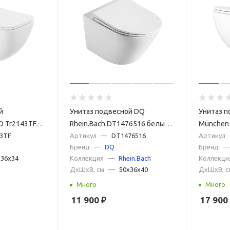
й
Унитаз подвесной DQ
Унитаз 
D Tr2143TF
Rhein.Bach DT1476516 белый,
München 
м
43TF
с сиденьем микролифт
Артикул
—
DT1476516
сиденье
Артикул
Бренд
—
DQ
Бренд
—
x36x34
Коллекция
—
Rhein.Bach
Коллекци
ДxШxВ, см
—
50x36x40
ДxШxВ, с
Много
Много
11 900
₽
17 900