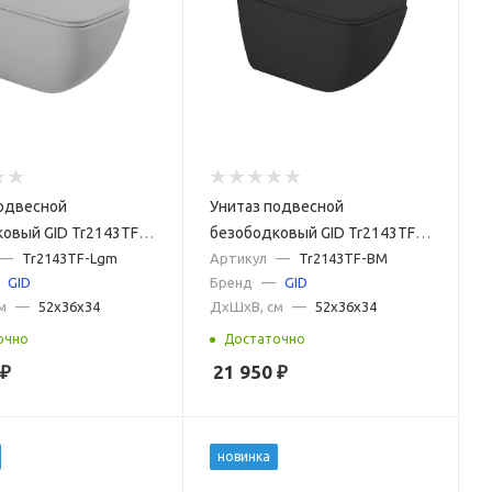
одвесной
Унитаз подвесной
овый GID Tr2143TF-
безободковый GID Tr2143TF-
й матовый с
—
Tr2143TF-Lgm
BM черный матовый с
Артикул
—
Tr2143TF-BM
GID
Бренд
—
GID
м микролифт
сиденьем микролифт
м
—
52x36x34
ДxШxВ, см
—
52x36x34
очно
Достаточно
₽
21 950
₽
новинка