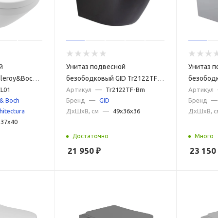
й
Унитаз подвесной
Унитаз п
lleroy&Boch
безободковый GID Tr2122TF-
безободк
 4694CL01 с
L01
Bm черный матовый, с
Артикул
—
Tr2122TF-Bm
Lgm серы
Артикул
 & Boch
Бренд
—
GID
Бренд
—
лифт
сиденьем микролифт
сиденье
hitectura
ДxШxВ, см
—
49x36x36
ДxШxВ, с
x37x40
Достаточно
Много
21 950
₽
23 150