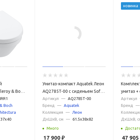
новинка
й
Унитаз-компакт Aquatek Леон
Комплект
leroy & Boch
AQ2785T-00 с сиденьем Soft
унитаз +
HRR1 с
HRR1
Close
Артикул
—
AQ2785T-00
+ панель 
Артикул
 & Boch
Бренд
—
Aquatek
Бренд
—
ифт, с
& Boch A
hitectura
Коллекция
—
Леон
Коллекци
icplus
x37x40
ДxШxВ, см
—
61.5x38x82
ДxШxВ, с
Много
Достат
17 900
₽
47 905