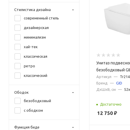
голубой матовый
Стилистика дизайна
желтый
современный стиль
зеленый матовый
дизайнерская
коричневый матовый
минимализм
красный матовый
хай-тек
матовый черный
классическая
серый мрамор
Унитаз подвесно
ретро
синий матовый
безободковый GI
классический
белый с сиденье
Артикул
—
Tr21
белый с рисунком
Бренд
—
GID
микролифт
берый матовый
ДxШxВ, см
—
52
Ободок
графит
безободковый
Достаточно
графит матовый
с ободком
12 750
₽
камень
красный
Функция биде