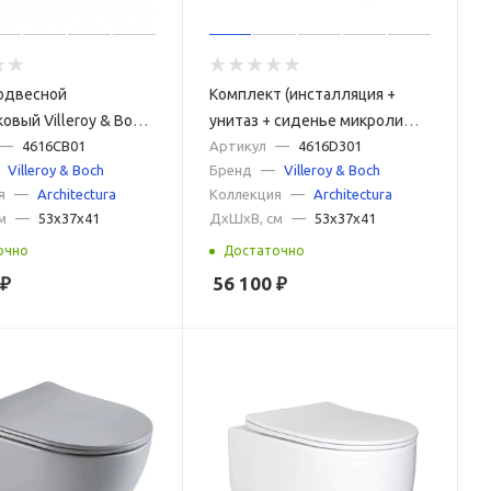
одвесной
Комплект (инсталляция +
овый Villeroy & Boch
унитаз + сиденье микролифт
ura TwistFlush
—
4616CB01
+ панель смыва белая) Villeroy
Артикул
—
4616D301
Villeroy & Boch
Бренд
—
Villeroy & Boch
1 с сиденьем
& Boch Architectura 4616D301
я
—
Architectura
Коллекция
—
Architectura
фт
м
—
53x37x41
ДxШxВ, см
—
53x37x41
очно
Достаточно
₽
56 100
₽