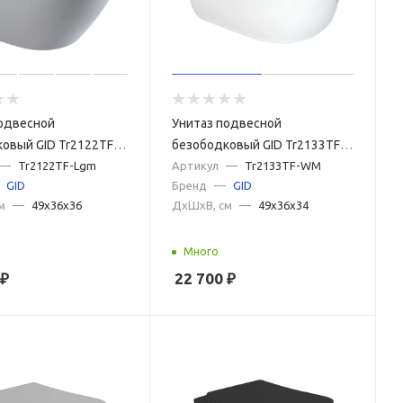
одвесной
Унитаз подвесной
овый GID Tr2122TF-
безободковый GID Tr2133TF-
й матовый, с
—
Tr2122TF-Lgm
WM белый матовый, с
Артикул
—
Tr2133TF-WM
GID
Бренд
—
GID
м микролифт
сиденьем микролифт
м
—
49x36x36
ДxШxВ, см
—
49x36x34
Много
₽
22 700
₽