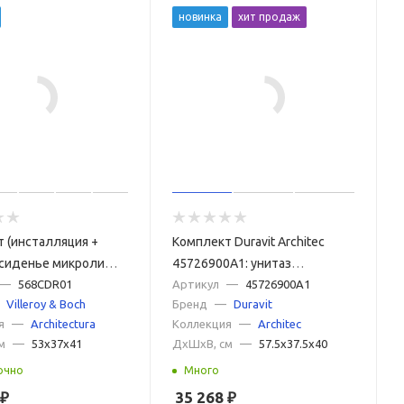
новинка
хит продаж
 (инсталляция +
Комплект Duravit Architec
 сиденье микролифт
45726900A1: унитаз
смыва белая) Villeroy
—
568CDR01
подвесной 575х365 мм,
Артикул
—
45726900A1
Villeroy & Boch
Бренд
—
Duravit
rchitectura 568CDR01
257209 + сиденье с
я
—
Architectura
Коллекция
—
Architec
микролифтом 006969, цвет
м
—
53x37x41
ДxШxВ, см
—
57.5x37.5x40
белый
очно
Много
₽
35 268
₽