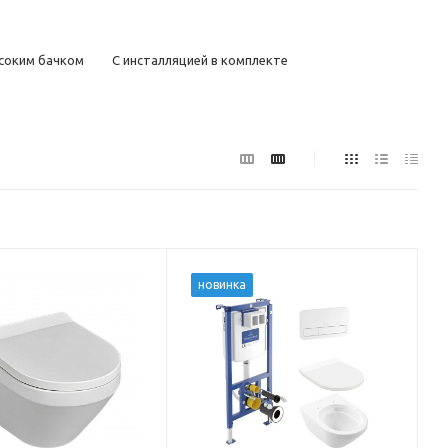
соким бачком
С инсталляцией в комплекте
сокие
Маленькие
Большие
Недорогие
ым выпуском
С косым выпуском
Керамические
дей
Для инвалидов
Для детей
Дизайнерские
ые
Серые
Зеленые
Красные
Черные матовые
С антивсплеском
С боковым подводом воды
новинка
ые
Без бачка
Электронные
ском и антивсплеском
Ретро с высоким бачком