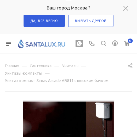
Ваш город Москва ?
ДА, ВСЕ ВЕРНО
ВЫБРАТЬ ДРУГОЙ
0
—
—
—
Главная
Сантехника
Унитазы
—
Унитазы-компакты
Унитаз компакт Simas Arcade AR811 с высоким бачком