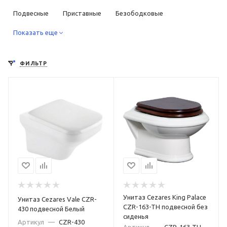
Подвесные
Приставные
Безободковые
Компакты
Показать еще
С функцией биде
С высоким бачком
С инсталляцией в комплекте
Квадратные
Круглые
ФИЛЬТР
Прямоугольные
Овальные
Низкие
Короткие
Высокие
Маленькие
Большие
Недорогие
Дорогие
С универсальным выпуском
С вертикальным выпуском
С горизонтальным выпуском
С косым выпуском
Керамические
Фаянсовые
Фарфоровые
Из нержавеющей стали
Для дачи
Унитаз Cezares King Palace
Унитаз Cezares Vale CZR-
Для пожилых людей
Для инвалидов
Для детей
CZR-163-TH подвесной без
430 подвесной Белый
сиденья
Артикул
—
CZR-430
Дизайнерские
Классические
Ретро
Артикул
—
CZR-163-TH