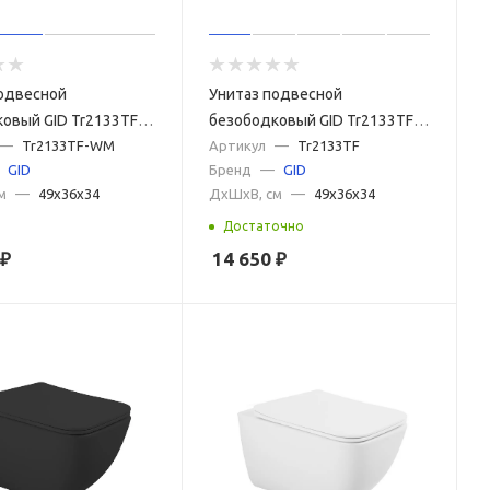
одвесной
Унитаз подвесной
овый GID Tr2133TF-
безободковый GID Tr2133TF
й матовый, с
—
Tr2133TF-WM
белый с сиденьем
Артикул
—
Tr2133TF
GID
Бренд
—
GID
м микролифт
микролифт
м
—
49x36x34
ДxШxВ, см
—
49x36x34
Достаточно
₽
14 650
₽