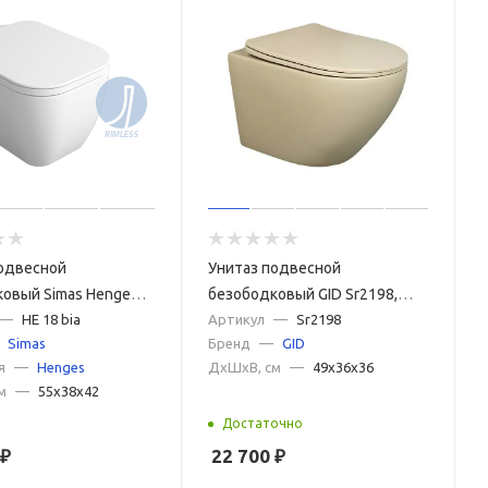
одвесной
Унитаз подвесной
овый Simas Henges
безободковый GID Sr2198,
лый
—
HE 18 bia
бежевый матовый
Артикул
—
Sr2198
Simas
Бренд
—
GID
я
—
Henges
ДxШxВ, см
—
49x36x36
м
—
55x38x42
Достаточно
₽
22 700
₽