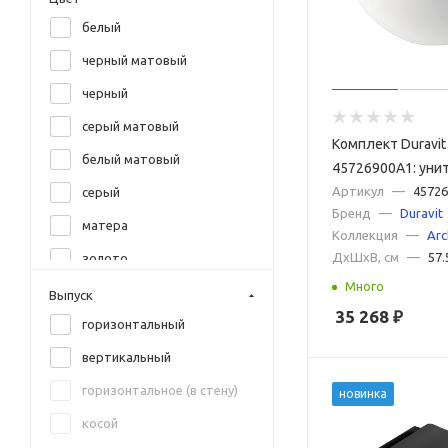
белый
Lemark
черный матовый
Pestan
черный
Point
серый матовый
Ravak
Комплект Duravit 
белый матовый
Sanita
45726900A1: уни
подвесной 575х3
Артикул
—
4572
серый
Sanita Luxe
Бренд
—
Duravit
257209 + сиденье
матера
Santek
Коллекция
—
Arc
микролифтом 006
ДxШxВ, см
—
57.
золото
SantiLine
белый
Много
оранжевый
TECE
Выпуск
35 268
₽
бежевый матовый
горизонтальный
Terminus
коричневый матовый
вертикальный
TOTO
антрацит матовый
горизонтальное (в стену)
Vincea
новинка
желтый
косой