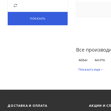
ПОКАЗАТЬ
Все производ
Abber
Am.Pm
Creo Ceramique
Показать еще
Ideal Standard
Ja
SantiLine
Simas
ДОСТАВКА И ОПЛАТА
АКЦИИ И С