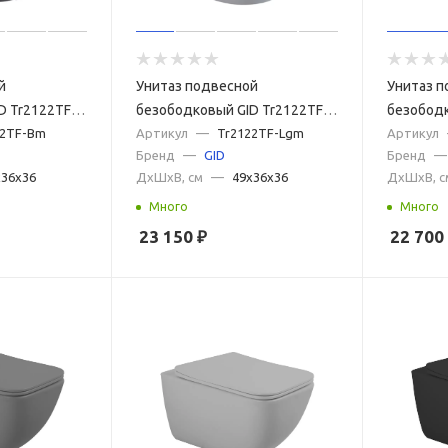
й
Унитаз подвесной
Унитаз п
D Tr2122TF-
безободковый GID Tr2122TF-
безободк
ый, с
22TF-Bm
Lgm серый матовый, с
Артикул
—
Tr2122TF-Lgm
WM белы
Артикул
Бренд
—
GID
Бренд
—
лифт
сиденьем микролифт
сиденье
x36x36
ДxШxВ, см
—
49x36x36
ДxШxВ, с
Много
Много
23 150
₽
22 700