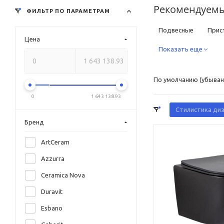
Рекомендуемы
ФИЛЬТР ПО ПАРАМЕТРАМ
Подвесные
Прис
Цена
Квадратные
Показать еще
Кру
Дорогие
С унив
По умолчанию (убыван
Фаянсовые
Фар
0
1 643 138.93
Классические
Ре
Стилистика ди
Бренд
Черные
Белые
ArtCeram
С антигрязевым пок
Azzurra
Электронные с функ
Ceramica Nova
Немецкие
Италь
Duravit
Esbano