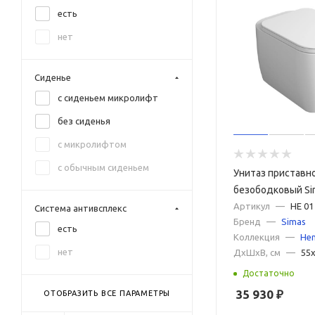
есть
матовый черный
нет
серый мрамор
хром
Сиденье
с сиденьем микролифт
без сиденья
с микролифтом
с обычным сиденьем
Унитаз приставн
безободковый Si
BB01 белый
Артикул
—
HE 01
Система антивсплекс
Бренд
—
Simas
есть
Коллекция
—
He
нет
ДxШxВ, см
—
55
Достаточно
35 930
₽
ОТОБРАЗИТЬ ВСЕ ПАРАМЕТРЫ