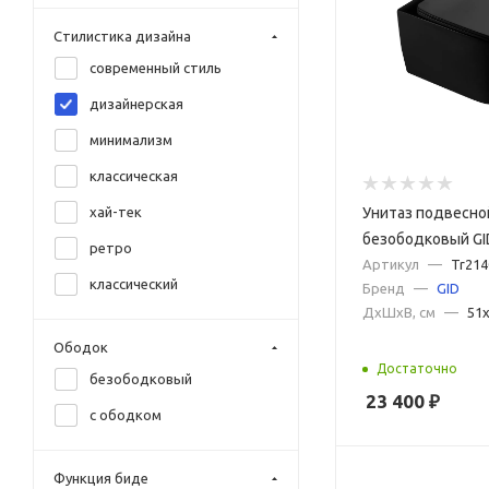
зеленый
Стилистика дизайна
камень
современный стиль
розовый
дизайнерская
синий
минимализм
синий матовый
классическая
белый с рисунком
Унитаз подвесно
хай-тек
берый матовый
безободковый GI
ретро
голубой матовый
черный матовый
Артикул
—
Tr21
классический
Бренд
—
GID
графит
ДxШxВ, см
—
51x
графит матовый
Ободок
зеленый матовый
Достаточно
безободковый
23 400
₽
капучино матовый
с ободком
красный
красный матовый
Функция биде