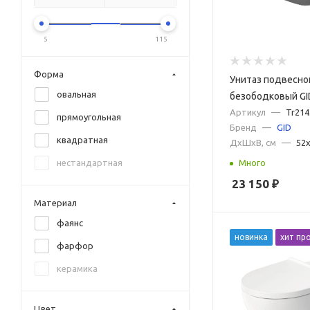
Black&White
Cersanit
5
115
Cezares
Форма
Унитаз подвесно
Creo Ceramique
овальная
безободковый GI
DQ
Dgm темно-серый
Артикул
—
Tr21
прямоугольная
Grohe
Бренд
—
GID
сиденьем микро
квадратная
ДxШxВ, см
—
52
Grossman
нестандартная
Много
GSI
23 150
₽
Hansgrohe
Материал
Hatria
фаянс
новинка
хит пр
Iddis
фарфор
Ideal Standard
керамика
Jika
Kerasan
Цвет