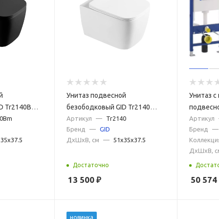
й
Унитаз подвесной
Унитаз с
D Tr2140BM
безободковый GID Tr2140
подвесно
40Bm
белый
Артикул
—
Tr2140
500.153.
Артикул
Бренд
—
GID
Бренд
—
белый
35x37.5
ДxШxВ, см
—
51x35x37.5
Коллекци
ДxШxВ, с
Достаточно
Достат
13 500
₽
50 574
новинка