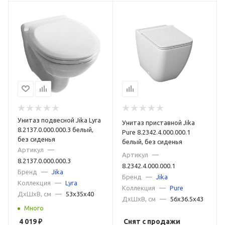
Унитаз подвесной Jika Lyra
Унитаз приставной Jika
8.2137.0.000.000.3 белый,
Pure 8.2342.4.000.000.1
без сиденья
белый, без сиденья
Артикул
—
Артикул
—
8.2137.0.000.000.3
8.2342.4.000.000.1
Бренд
—
Jika
Бренд
—
Jika
Коллекция
—
Lyra
Коллекция
—
Pure
ДxШxВ, см
—
53x35x40
ДxШxВ, см
—
56x36.5x43
Много
4 019
₽
Снят с продажи