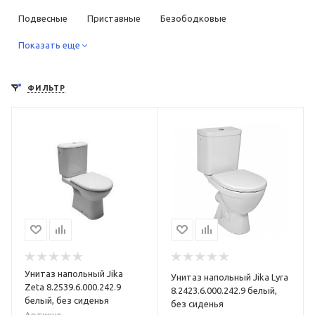
Подвесные
Приставные
Безободковые
Компакты
Показать еще
С функцией биде
С высоким бачком
С инсталляцией в комплекте
Квадратные
Круглые
ФИЛЬТР
Прямоугольные
Овальные
Низкие
Короткие
Высокие
Маленькие
Большие
Недорогие
Дорогие
С универсальным выпуском
С вертикальным выпуском
С горизонтальным выпуском
С косым выпуском
Керамические
Фаянсовые
Фарфоровые
Из нержавеющей стали
Для дачи
Унитаз напольный Jika
Унитаз напольный Jika Lyra
Для пожилых людей
Для инвалидов
Для детей
Zeta 8.2539.6.000.242.9
8.2423.6.000.242.9 белый,
белый, без сиденья
без сиденья
Дизайнерские
Классические
Ретро
Артикул
—