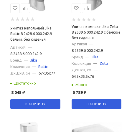
Унитаз компакт Jika Zeta
Унитаз напольный Jika
8.2539.6.000.242.9 с бачком
Baltic 8.2428.6.000.242.9
без сиденья
белый, без сиденья
Артикул
—
Артикул
—
8.2539.6.000.242.9
8.2428.6.000.242.9
Бренд
—
Jika
Бренд
—
Jika
Коллекция
—
Zeta
Коллекция
—
Baltic
ДxШxВ, см
—
ДxШxВ, см
—
67x35x77
64.5x35.5x76
Достаточно
Много
8 045
₽
6 789
₽
В КОРЗИНУ
В КОРЗИНУ