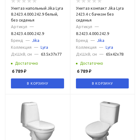
Ретро с высоким бачком
Немецкие
Итальянские
Унитаз напольный Jika Lyra
Унитаз компакт Jika Lyra
Российские
Турецкие
Японские
Subway 3.0
8.2423.4.000.242.9 белый,
2423.4 с бачком без
без сиденья
сиденья
Артикул
—
Артикул
—
8.2423.4.000.242.9
8.2423.4.000.242.9
Бренд
—
Jika
Бренд
—
Jika
Коллекция
—
Lyra
Коллекция
—
Lyra
ДxШxВ, см
—
63.5x37x77
ДxШxВ, см
—
65x42x78
Достаточно
Достаточно
6 789
₽
6 789
₽
В КОРЗИНУ
В КОРЗИНУ