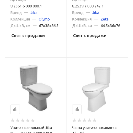
8.2361.6.000.000.1
8.2539.7.000.242.1
Бренд
—
Jika
Бренд
—
Jika
Коллекция
—
Olymp
Коллекция
—
Zeta
ДxШxВ, см
—
67x38x86.5
ДxШxВ, см
—
64.5x36x76
Снят с продажи
Снят с продажи
Унитаз напольный Jika
Чаша унитаза-компакта