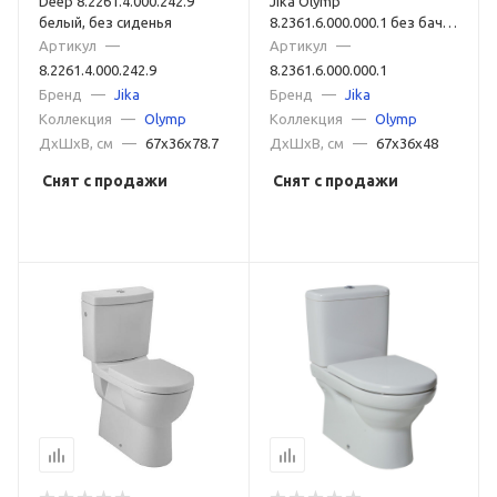
Deep 8.2261.4.000.242.9
Jika Olymp
белый, без сиденья
8.2361.6.000.000.1 без бачка
и сиденья
Артикул
—
Артикул
—
8.2261.4.000.242.9
8.2361.6.000.000.1
Бренд
—
Jika
Бренд
—
Jika
Коллекция
—
Olymp
Коллекция
—
Olymp
ДxШxВ, см
—
67x36x78.7
ДxШxВ, см
—
67x36x48
Снят с продажи
Снят с продажи