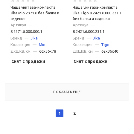
Чаша унитаза-компакта
Чаша унитаза-компакта
Jika Mio 2371.6 без бачка и
Jika Tigo 8.2421.6.000.231.1
сиденья
без бачка и сиденья
Артикул
—
Артикул
—
8.2371.6.000.000.1
8.2421.6.000.231.1
Бренд
—
Jika
Бренд
—
Jika
Коллекция
—
Mio
Коллекция
—
Tigo
ДxШxВ, см
—
66x36x78
ДxШxВ, см
—
62x36x40
Снят с продажи
Снят с продажи
ПОКАЗАТЬ ЕЩЕ
1
2