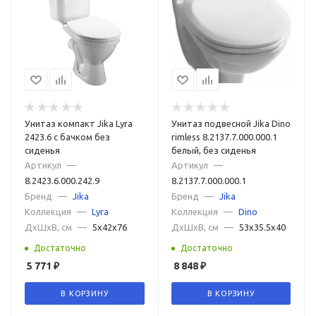
Унитаз компакт Jika Lyra
Унитаз подвесной Jika Dino
2423.6 с бачком без
rimless 8.2137.7.000.000.1
сиденья
белый, без сиденья
Артикул
—
Артикул
—
8.2423.6.000.242.9
8.2137.7.000.000.1
Бренд
—
Jika
Бренд
—
Jika
Коллекция
—
Lyra
Коллекция
—
Dino
ДxШxВ, см
—
5x42x76
ДxШxВ, см
—
53x35.5x40
Достаточно
Достаточно
5 771
₽
8 848
₽
В КОРЗИНУ
В КОРЗИНУ