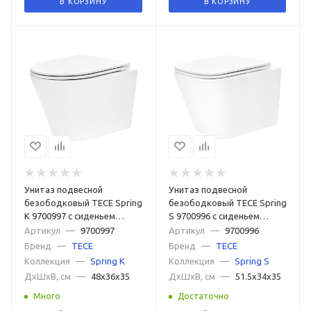
В КОРЗИНУ
В КОРЗИНУ
Унитаз подвесной
Унитаз подвесной
безободковый TECE Spring
безободковый TECE Spring
K 9700997 с сиденьем
S 9700996 с сиденьем
микролифт
микролифт
Артикул
—
9700997
Артикул
—
9700996
Бренд
—
TECE
Бренд
—
TECE
Коллекция
—
Spring K
Коллекция
—
Spring S
ДxШxВ, см
—
48x36x35
ДxШxВ, см
—
51.5x34x35
Много
Достаточно