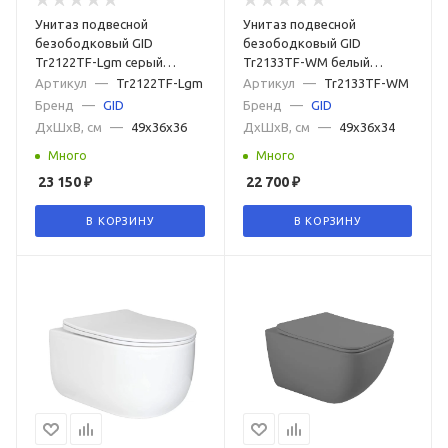
Унитаз подвесной
Унитаз подвесной
безободковый GID
безободковый GID
Tr2122TF-Lgm серый
Tr2133TF-WM белый
матовый, с сиденьем
матовый, с сиденьем
Артикул
—
Tr2122TF-Lgm
Артикул
—
Tr2133TF-WM
микролифт
микролифт
Бренд
—
GID
Бренд
—
GID
ДxШxВ, см
—
49x36x36
ДxШxВ, см
—
49x36x34
Много
Много
23 150
₽
22 700
₽
В КОРЗИНУ
В КОРЗИНУ