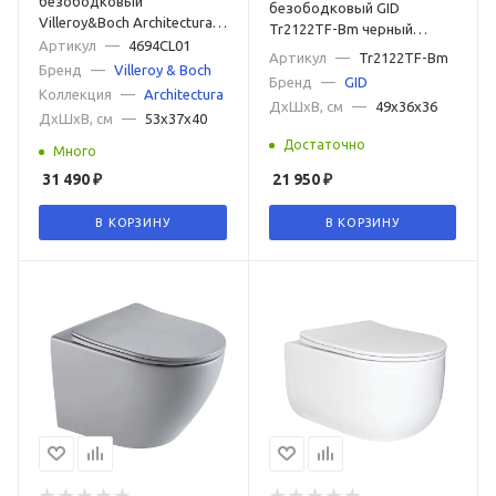
безободковый
Ретро с высоким бачком
Немецкие
Итальянские
безободковый GID
Villeroy&Boch Architectura
Tr2122TF-Bm черный
Pack 4694CL01 с сиденьем
Артикул
—
4694CL01
Российские
Турецкие
Японские
Subway 3.0
матовый, с сиденьем
Артикул
—
Tr2122TF-Bm
микролифт
Бренд
—
Villeroy & Boch
микролифт
Бренд
—
GID
Коллекция
—
Architectura
ДxШxВ, см
—
49x36x36
ДxШxВ, см
—
53x37x40
Достаточно
Много
31 490
₽
21 950
₽
В КОРЗИНУ
В КОРЗИНУ