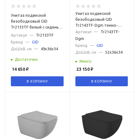
Унитаз подвесной
Унитаз подвесной
безободковый GID
безободковый GID
Tr2143TF-Dgm темно-
Tr2133TF белый с сиденьем
серый матовый с сиденьем
Артикул
—
Tr2143TF-
микролифт
Артикул
—
Tr2133TF
микролифт
Dgm
Бренд
—
GID
Бренд
—
GID
ДxШxВ, см
—
49x36x34
ДxШxВ, см
—
52x36x34
Достаточно
Много
14 650
₽
23 150
₽
В КОРЗИНУ
В КОРЗИНУ