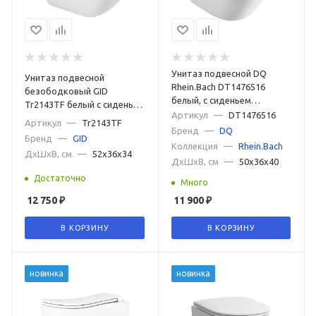
Унитаз подвесной DQ
Унитаз подвесной
Rhein.Bach DT1476516
безободковый GID
белый, с сиденьем
Tr2143TF белый с сиденьем
микролифт
Артикул
—
DT1476516
микролифт
Артикул
—
Tr2143TF
Бренд
—
DQ
Бренд
—
GID
Коллекция
—
Rhein.Bach
ДxШxВ, см
—
52x36x34
ДxШxВ, см
—
50x36x40
Достаточно
Много
12 750
₽
11 900
₽
В КОРЗИНУ
В КОРЗИНУ
новинка
новинка