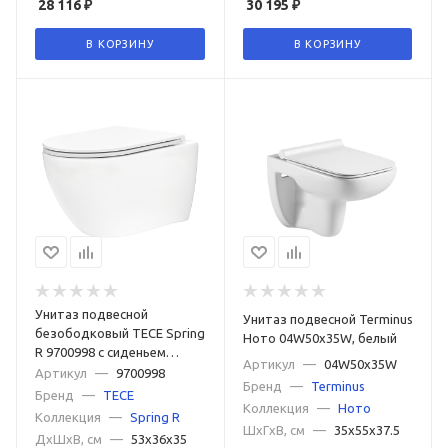
28 116
₽
30 195
₽
В КОРЗИНУ
В КОРЗИНУ
Унитаз подвесной
Унитаз подвесной Terminus
безободковый TECE Spring
Ното 04W50х35W, белый
R 9700998 с сиденьем
Артикул
—
04W50х35W
микролифт
Артикул
—
9700998
Бренд
—
Terminus
Бренд
—
TECE
Коллекция
—
Ното
Коллекция
—
Spring R
ШxГxВ, см
—
35x55x37.5
ДxШxВ, см
—
53x36x35