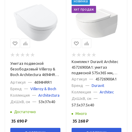
новинка
хит продаж
Комплект Duravit Architec
Унитаз подвесной
45726900A1: унитаз
безободковый Villeroy &
подвесной 575х365 мм,
Boch Architectura 4694HRR1
257209 + сиденье с
Артикул
—
45726900A1
с сиденьем микролифт, с
Артикул
—
4694HRR1
микролифтом 006969, цвет
Бренд
—
Duravit
покрытием Ceramicplus
Бренд
—
Villeroy & Boch
белый
Коллекция
—
Architec
Коллекция
—
Architectura
ДxШxВ, см
—
ДxШxВ, см
—
53x37x40
57.5x37.5x40
Достаточно
Много
35 690
₽
35 268
₽