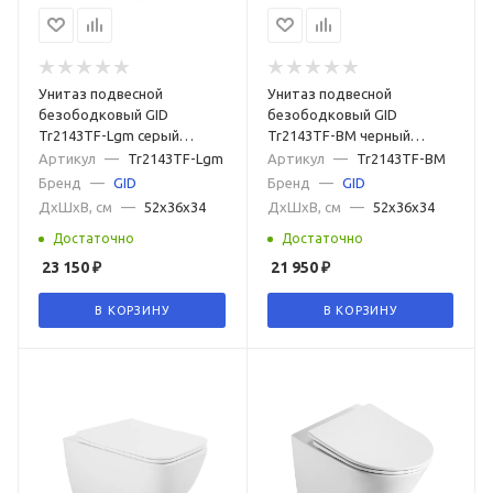
Унитаз подвесной
Унитаз подвесной
безободковый GID
безободковый GID
Tr2143TF-Lgm серый
Tr2143TF-BM черный
матовый с сиденьем
матовый с сиденьем
Артикул
—
Tr2143TF-Lgm
Артикул
—
Tr2143TF-BM
микролифт
микролифт
Бренд
—
GID
Бренд
—
GID
ДxШxВ, см
—
52x36x34
ДxШxВ, см
—
52x36x34
Достаточно
Достаточно
23 150
₽
21 950
₽
В КОРЗИНУ
В КОРЗИНУ