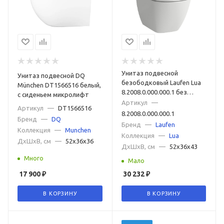
Унитаз подвесной
Унитаз подвесной DQ
безободковый Laufen Lua
München DT1566516 белый,
8.2008.0.000.000.1 без
с сиденьем микролифт
сиденья
Артикул
—
Артикул
—
DT1566516
8.2008.0.000.000.1
Бренд
—
DQ
Бренд
—
Laufen
Коллекция
—
Munchen
Коллекция
—
Lua
ДxШxВ, см
—
52x36x36
ДxШxВ, см
—
52x36x43
Много
Мало
17 900
₽
30 232
₽
В КОРЗИНУ
В КОРЗИНУ