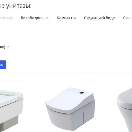
е унитазы:
тавные
Безободковые
Компакты
С функцией биде
С вы
глые
Прямоугольные
Овальные
Низкие
Короткие
Вы
ерсальным выпуском
С вертикальным выпуском
С горизонтальн
ие)
форовые
Из нержавеющей стали
Для дачи
Для пожилых лю
тро
Современные
Напольные
Цветные
Синие
Розов
Воронкообразные
С микролифтом
С двумя кнопками слива
рытием
С двойным сливом
Моноблок
С полочкой
Углов
цией биде
Напольные с бачком
Высотой 50 см
С косым выпу
янские
Российские
Турецкие
Японские
Subway 3.0