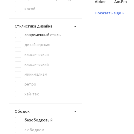
Abber
Am.Pm
золото
косой
Creo Ceramique
Показать еще
камень
Ideal Standard
Ja
Стилистика дизайна
капучино матовый
современный стиль
SantiLine
Simas
коричневый матовый
дизайнерская
красный
классическая
красный матовый
классический
матера
минимализм
матовый черный
ретро
оранжевый
хай-тек
розовый
серый
Ободок
серый матовый
безободковый
серый мрамор
с ободком