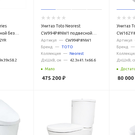
ries
Унитаз Toto Neorest
Унитаз T
ной без
CW994P#NW1 подвесной
CW162Y#
2YR
Белый
Артикул
—
CW994P#NW1
Белый
Артикул
Бренд
—
TOTO
Бренд
—
Коллекция
—
Neorest
Коллекци
9x39x58.2
ДxШxВ, см
—
42.3x41.1x66.6
ДxШxВ, с
Мало
Достат
475 200
₽
80 000