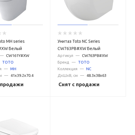
oto MH series
Унитаз Toto NC Series
#XW Белый
CW763PB#XW Белый
—
CW161Y#XW
Артикул
—
CW763PB#XW
TOTO
Бренд
—
TOTO
я
—
MH
Коллекция
—
NC
м
—
41x39.2x70.4
ДxШxВ, см
—
48.3x38x63
с продажи
Снят с продажи