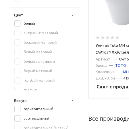
Ravak
Цвет
Sanita
белый
Sanita Luxe
антрацит матовый
Santek
бежевый матовый
Унитаз Toto MH se
SantiLine
белый матовый
CW163Y#XW Бе
Simas
Артикул
—
CW16
белый с рисунком
Бренд
—
TOTO
TECE
берый матовый
Коллекция
—
MH
Terminus
ДxШxВ, см
—
41x
голубой матовый
TOTO
Снят с прод
графит
Villeroy & Boch
графит матовый
Выпуск
Vincea
желтый
горизонтальный
Vitra
Все производ
зеленый
вертикальный
зеленый матовый
горизонтальное (в стену)