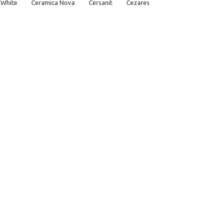
&White
Ceramica Nova
Cersanit
Cezares
ossman
GSI
Hansgrohe
Hatria
Iddis
nt
Ravak
Roca
Sanita
Sanita Luxe
Santek