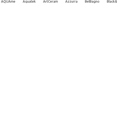
AQUAme
Aquatek
ArtCeram
Azzurra
BelBagno
Black
DQ
Duravit
Esbano
Geberit
GID
Globo
Grohe
Gr
cob Delafon
Jika
Kerasan
Laufen
Lemark
Pestan
Poi
TECE
Terminus
TOTO
Villeroy & Boch
Vincea
Vitra