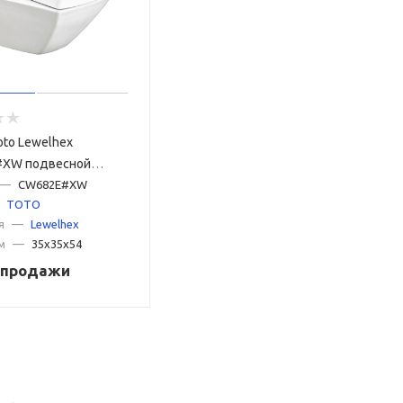
oto Lewelhex
XW подвесной
—
CW682E#XW
TOTO
я
—
Lewelhex
м
—
35x35x54
с продажи