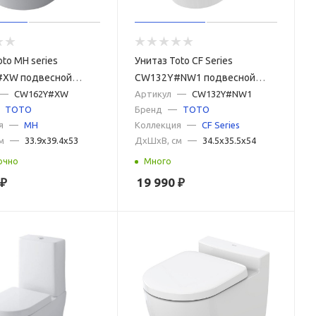
oto MH series
Унитаз Toto CF Series
XW подвесной
CW132Y#NW1 подвесной
—
CW162Y#XW
Белый
Артикул
—
CW132Y#NW1
TOTO
Бренд
—
TOTO
я
—
MH
Коллекция
—
CF Series
м
—
33.9x39.4x53
ДxШxВ, см
—
34.5x35.5x54
очно
Много
₽
19 990
₽