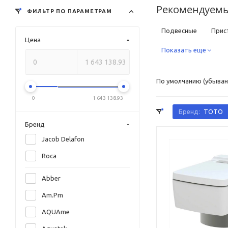
Рекомендуемы
ФИЛЬТР ПО ПАРАМЕТРАМ
Подвесные
Прис
Цена
Квадратные
Показать еще
Кру
Дорогие
С унив
По умолчанию (убыван
Фаянсовые
Фар
0
1 643 138.93
Классические
Ре
Бренд:
TOTO
Бренд
Черные
Белые
Jacob Delafon
С антигрязевым пок
Roca
Электронные с функ
Abber
Немецкие
Италь
Am.Pm
AQUAme