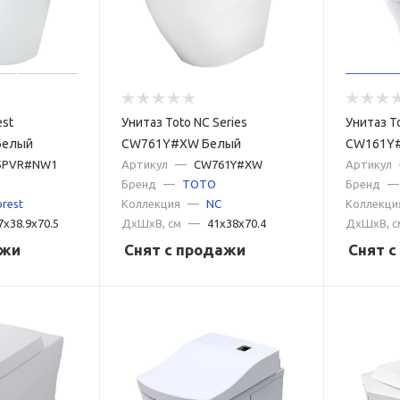
est
Унитаз Toto NC Series
Унитаз T
Белый
CW761Y#XW Белый
CW161Y
5PVR#NW1
Артикул
—
CW761Y#XW
Артикул
Бренд
—
TOTO
Бренд
—
rest
Коллекция
—
NC
Коллекци
7x38.9x70.5
ДxШxВ, см
—
41x38x70.4
ДxШxВ, с
ажи
Снят с продажи
Снят 