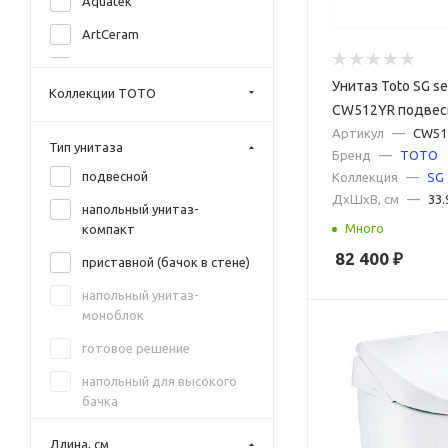
Aquatek
ArtCeram
Azzurra
Унитаз Toto SG se
Коллекции TOTO
BelBagno
CW512YR подвес
сиденья
Артикул
—
CW51
Black&White
Тип унитаза
Бренд
—
TOTO
Ceramica Nova
подвесной
Коллекция
—
SG
ДxШxВ, см
—
33.
Cersanit
напольный унитаз-
компакт
Много
Cezares
82 400
₽
приставной (бачок в стене)
Creo Ceramique
напольный унитаз-
DQ
моноблок
Duravit
готовое решение
Esbano
напольный для высокого
Geberit
бачка
GID
Длина, см