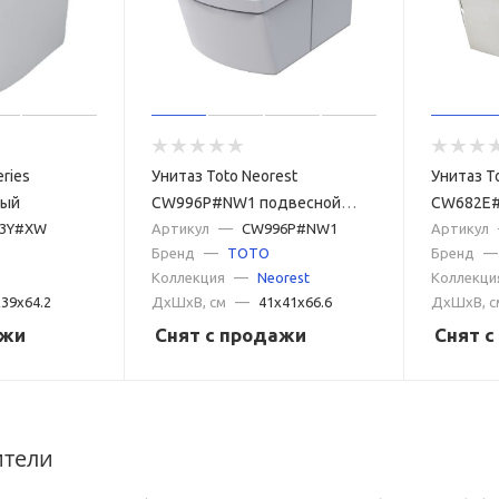
ries
Унитаз Toto Neorest
Унитаз T
лый
CW996P#NW1 подвесной
CW682E#
3Y#XW
Белый
Артикул
—
CW996P#NW1
Белый
Артикул
Бренд
—
TOTO
Бренд
—
Коллекция
—
Neorest
Коллекци
39x64.2
ДxШxВ, см
—
41x41x66.6
ДxШxВ, с
ажи
Снят с продажи
Снят 
ители