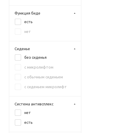
синий
синий матовый
Функция биде
есть
хром
нет
черный
черный матовый
Сиденье
без сиденья
с микролифтом
с обычным сиденьем
с сиденьем микролифт
Система антивсплекс
нет
есть