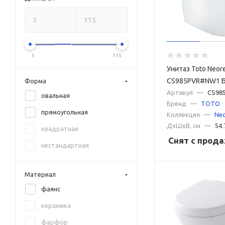
Globo
Grohe
Grossman
5
115
GSI
Унитаз Toto Neor
Hansgrohe
CS985PVR#NW1 
Форма
Hatria
Артикул
—
CS98
овальная
Бренд
—
TOTO
Iddis
прямоугольная
Коллекция
—
Neo
Ideal Standard
ДxШxВ, см
—
54.
квадратная
Снят с прод
Jika
нестандартная
Kerasan
Laufen
Материал
фаянс
Lemark
керамика
Pestan
фарфор
Point