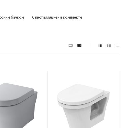
соким бачком
С инсталляцией в комплекте
сокие
Маленькие
Большие
Недорогие
ым выпуском
С косым выпуском
Керамические
дей
Для инвалидов
Для детей
Дизайнерские
ые
Серые
Зеленые
Красные
Черные матовые
С антивсплеском
С боковым подводом воды
ые
Без бачка
Электронные
ском и антивсплеском
Ретро с высоким бачком