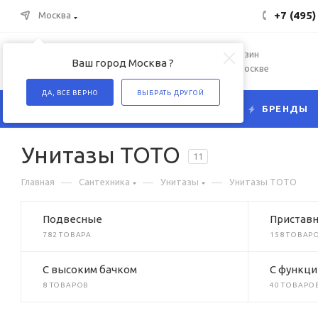
+7 (495)
Москва
Интернет-магазин
Ваш город Москва ?
сантехники в Москве
ДА, ВСЕ ВЕРНО
ВЫБРАТЬ ДРУГОЙ
КАТАЛОГ
БРЕНДЫ
Унитазы TOTO
11
—
—
—
Главная
Сантехника
Унитазы
Унитазы TOTO
Подвесные
Пристав
782 ТОВАРА
158 ТОВАР
C высоким бачком
C функци
8 ТОВАРОВ
40 ТОВАРО