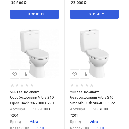
35 500
₽
23 900
₽
В КОРЗИНУ
В КОРЗИНУ
Унитаз-компакт
Унитаз-компакт
безободковый Vitra S10
безободковый Vitra S10
Open-Back 9822B003-7204 c
SmoothFlush 9864B003-7201
сиденьем микролифт
c термопластовым
Артикул
—
9822B003-
Артикул
—
9864B003-
сиденьем микролифт
7204
7201
Бренд
—
Vitra
Бренд
—
Vitra
Коллекция
—
S10
Коллекция
—
S10