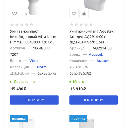
Унитаз-компакт
Унитаз-компакт Aquatek
безободковый Vitra Norm
Амадео AQ2914-00 с
Himmel 9864B099-7207 с
сиденьем Soft Close
бачком и сиденьем
Артикул
—
9864B099-
Артикул
—
AQ2914-00
7207
Бренд
—
Aquatek
Бренд
—
Vitra
Коллекция
—
Амадео
Коллекция
—
Norm
ДxШxВ, см
—
ДxШxВ, см
—
65x35.5x75
63.5x38.5x82
Достаточно
Много
15 490
₽
15 910
₽
В КОРЗИНУ
В КОРЗИНУ
новинка
новинка