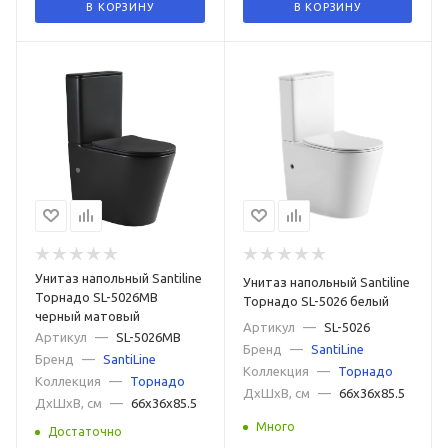
В КОРЗИНУ
В КОРЗИНУ
Унитаз напольный Santiline
Унитаз напольный Santiline
Торнадо SL-5026MB
Торнадо SL-5026 белый
черный матовый
Артикул
—
SL-5026
Артикул
—
SL-5026MB
Бренд
—
SantiLine
Бренд
—
SantiLine
Коллекция
—
Торнадо
Коллекция
—
Торнадо
ДxШxВ, см
—
66x36x85.5
ДxШxВ, см
—
66x36x85.5
Много
Достаточно