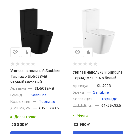
Унитаз напольный Santiline
Унитаз напольный Santiline
Торнадо SL-5028MB
Торнадо SL-5028 белый
черный матовый
Артикул
—
SL-5028
Артикул
—
SL-5028MB
Бренд
—
SantiLine
Бренд
—
SantiLine
Коллекция
—
Торнадо
Коллекция
—
Торнадо
ДxШxВ, см
—
61x35x83.5
ДxШxВ, см
—
61x35x83.5
Много
Достаточно
35 500
₽
23 900
₽