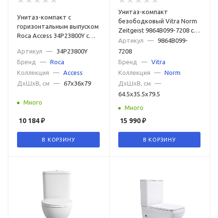
Унитаз-компакт
Унитаз-компакт с
безободковый Vitra Norm
горизонтальным выпуском
Zeitgeist 9864B099-7208 с
Roca Access 34P23800Y с
бачком и сиденьем
Артикул
—
9864B099-
сиденьем микролифт
Артикул
—
34P23800Y
7208
Бренд
—
Roca
Бренд
—
Vitra
Коллекция
—
Access
Коллекция
—
Norm
ДxШxВ, см
—
67x36x79
ДxШxВ, см
—
64.5x35.5x79.5
Много
Много
10 184
₽
15 990
₽
В КОРЗИНУ
В КОРЗИНУ