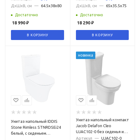
ДxШxВ, см
—
64.5x38x80
ДxШxВ, см
—
65x35.5x75
Достаточно
Достаточно
18 990
₽
18 290
₽
В КОРЗИНУ
В КОРЗИНУ
новинка
Унитаз напольный компакт
Унитаз напольный IDDIS
Jacob Delafon Cleo
Stone Rimless STNRDSEi24
UJAC102-0 без сиденья и
белый, с сиденьем
бачка
Артикул
—
UJAC102-0
микролифт