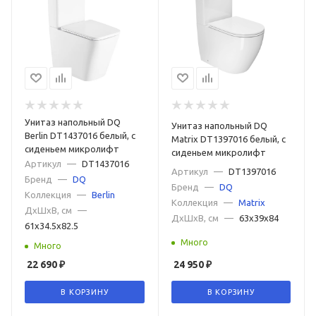
Унитаз напольный DQ
Унитаз напольный DQ
Berlin DT1437016 белый, с
Matrix DT1397016 белый, с
сиденьем микролифт
сиденьем микролифт
Артикул
—
DT1437016
Артикул
—
DT1397016
Бренд
—
DQ
Бренд
—
DQ
Коллекция
—
Berlin
Коллекция
—
Matrix
ДxШxВ, см
—
ДxШxВ, см
—
63x39x84
61x34.5x82.5
Много
Много
22 690
₽
24 950
₽
В КОРЗИНУ
В КОРЗИНУ