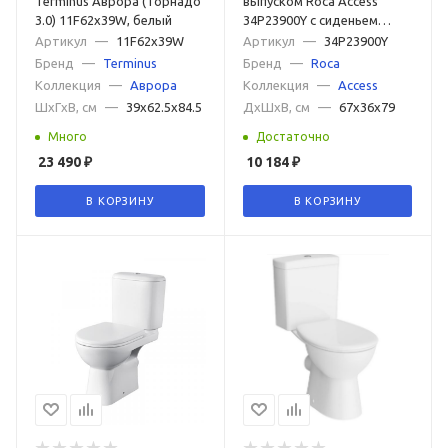
Terminus Аврора (Торнадо
выпуском Roca Access
Ретро с высоким бачком
Немецкие
Итальянские
3.0) 11F62x39W, белый
34P23900Y с сиденьем
микролифт
Артикул
—
11F62x39W
Артикул
—
34P23900Y
Российские
Турецкие
Японские
Subway 3.0
Бренд
—
Terminus
Бренд
—
Roca
Коллекция
—
Аврора
Коллекция
—
Access
ШxГxВ, см
—
39x62.5x84.5
ДxШxВ, см
—
67x36x79
Много
Достаточно
23 490
₽
10 184
₽
В КОРЗИНУ
В КОРЗИНУ