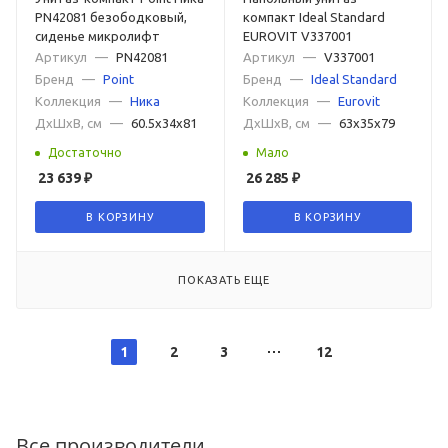
PN42081 безободковый,
компакт Ideal Standard
сиденье микролифт
EUROVIT V337001
Артикул
—
PN42081
Артикул
—
V337001
Бренд
—
Point
Бренд
—
Ideal Standard
Коллекция
—
Ника
Коллекция
—
Eurovit
ДxШxВ, см
—
60.5x34x81
ДxШxВ, см
—
63x35x79
Достаточно
Мало
23 639
₽
26 285
₽
В КОРЗИНУ
В КОРЗИНУ
ПОКАЗАТЬ ЕЩЕ
1
2
3
12
Все производители