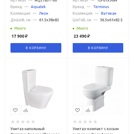
Бренд
—
Aquatek
Бренд
—
Terminus
Современные
Напольные
Цветные
Синие
Коллекция
—
Леон
Коллекция
—
Ватикан
ДxШxВ, см
—
61.5x38x82
ШxГxВ, см
—
36.5x61x82.5
Розовые
Серые
Зеленые
Красные
Много
Много
Черные матовые
Черные
Белые
17 900
₽
23 490
₽
Воронкообразные
С микролифтом
В КОРЗИНУ
В КОРЗИНУ
С двумя кнопками слива
С антивсплеском
С боковым подводом воды
С антигрязевым покрытием
С двойным сливом
Моноблок
С полочкой
Угловые
Без бачка
Электронные
Электронные с функцией биде
Напольные с бачком
Высотой 50 см
С косым выпуском и антивсплеском
Унитаз напольный
Унитаз-компакт с косым