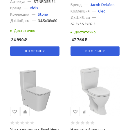
Артикул
—
STNRDSEi24
Бренд
—
Jacob Delafon
Бренд
—
Iddis
Коллекция
—
Cleo
Коллекция
—
Stone
ДxШxВ, см
—
ДxШxВ, см
—
34.5x38x80
62.5x36.5x82.5
Достаточно
Достаточно
24 990
₽
47 766
₽
В КОРЗИНУ
В КОРЗИНУ
Унитаз-компакт Point Ника
Напольный унитаз-