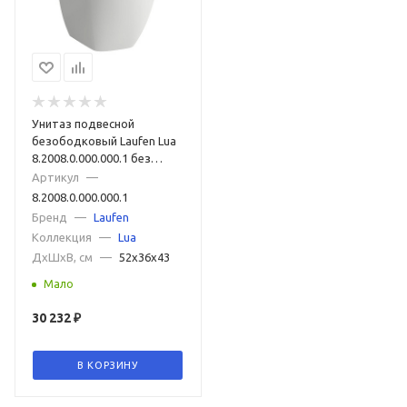
Унитаз подвесной
безободковый Laufen Lua
8.2008.0.000.000.1 без
сиденья
Артикул
—
8.2008.0.000.000.1
Бренд
—
Laufen
Коллекция
—
Lua
ДxШxВ, см
—
52x36x43
Мало
30 232
₽
В КОРЗИНУ