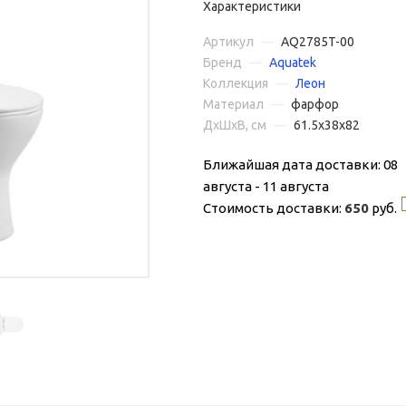
Характеристики
Артикул
—
AQ2785T-00
Бренд
—
Aquatek
Коллекция
—
Леон
Материал
—
фарфор
ДxШxВ, см
—
61.5x38x82
Ближайшая дата доставки: 08
августа - 11 августа
Стоимость доставки:
650
руб.