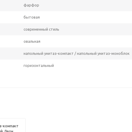
фарфор
бытовая
современный стиль
овальная
напольный унитаз-компакт / напольный унитаз-моноблок
горизонтальный
з-компакт
ek Леон