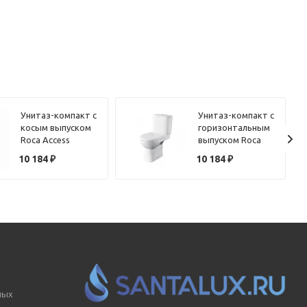
Унитаз-компакт с
Унитаз-компакт с
косым выпуском
горизонтальным
Roca Access
выпуском Roca
34P23900Y с
Access 34P23800Y
10 184
₽
10 184
₽
сиденьем
с сиденьем
микролифт
микролифт
ных