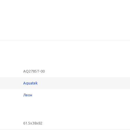
AQ2785T-00
Aquatek
Леон
61.5x38x82