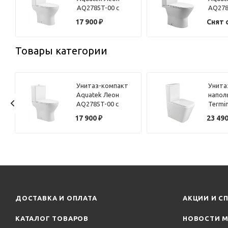
AQ2785T-00 с
AQ278
сиденьем Soft
сиден
17 900
₽
Снят 
Close
Close
Товары категории
Унитаз-компакт
Унита
Aquatek Леон
напол
AQ2785T-00 с
Termi
сиденьем Soft
(Торна
17 900
₽
23 49
Close
12F61
белы
ДОСТАВКА И ОПЛАТА
АКЦИИ И С
КАТАЛОГ ТОВАРОВ
НОВОСТИ М