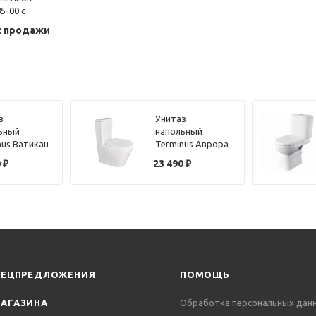
5-00 с
ьем Soft
с продажи
з
Унитаз
ьный
напольный
nus Ватикан
Terminus Аврора
до 3.0)
(Торнадо 3.0)
0
₽
23 490
₽
x36W,
11F62x39W,
й
белый
ПЕЦПРЕДЛОЖЕНИЯ
ПОМОЩЬ
АГАЗИНА
Обработка персональных дан