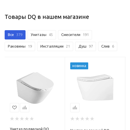
Товары DQ в нашем магазине
Все
379
Унитазы
45
Смесители
191
Раковины
19
Инсталляции
21
Душ
97
Слив
6
новинка
Унитаз подвесной DQ