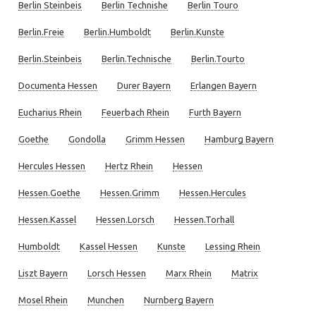
Berlin Steinbeis
Berlin Technishe
Berlin Touro
Berlin.Freie
Berlin.Humboldt
Berlin.Kunste
Berlin.Steinbeis
Berlin.Technische
Berlin.Tourto
Documenta Hessen
Durer Bayern
Erlangen Bayern
Eucharius Rhein
Feuerbach Rhein
Furth Bayern
Goethe
Gondolla
Grimm Hessen
Hamburg Bayern
Hercules Hessen
Hertz Rhein
Hessen
Hessen.Goethe
Hessen.Grimm
Hessen.Hercules
Hessen.Kassel
Hessen.Lorsch
Hessen.Torhall
Humboldt
Kassel Hessen
Kunste
Lessing Rhein
Liszt Bayern
Lorsch Hessen
Marx Rhein
Matrix
Mosel Rhein
Munchen
Nurnberg Bayern