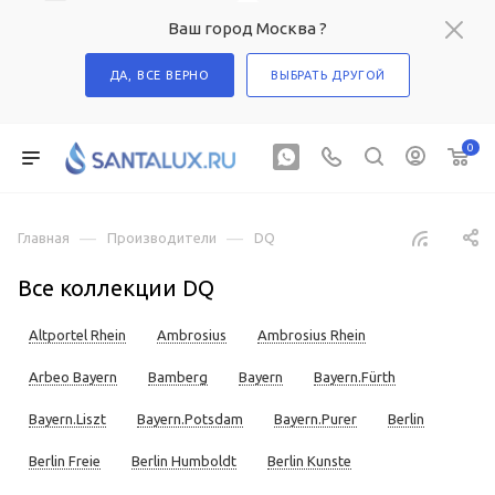
Ваш город Москва ?
ДА, ВСЕ ВЕРНО
ВЫБРАТЬ ДРУГОЙ
0
—
—
Главная
Производители
DQ
Все коллекции DQ
Altportel Rhein
Ambrosius
Ambrosius Rhein
Arbeo Bayern
Bamberg
Bayern
Bayern.Fürth
Bayern.Liszt
Bayern.Potsdam
Bayern.Purer
Berlin
Berlin Freie
Berlin Humboldt
Berlin Kunste