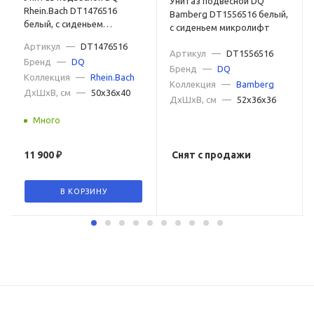
Унитаз подвесной DQ
Rhein.Bach DT1476516
Bamberg DT1556516 белый,
белый, с сиденьем
с сиденьем микролифт
микролифт
Артикул
—
DT1476516
Артикул
—
DT1556516
Бренд
—
DQ
Бренд
—
DQ
Коллекция
—
Rhein.Bach
Коллекция
—
Bamberg
ДxШxВ, см
—
50x36x40
ДxШxВ, см
—
52x36x36
Много
11 900
₽
Снят с продажи
В КОРЗИНУ