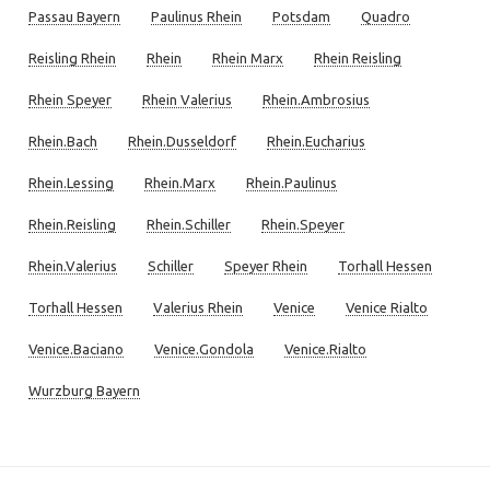
Passau Bayern
Paulinus Rhein
Potsdam
Quadro
Reisling Rhein
Rhein
Rhein Marx
Rhein Reisling
Rhein Speyer
Rhein Valerius
Rhein.Ambrosius
Rhein.Bach
Rhein.Dusseldorf
Rhein.Eucharius
Rhein.Lessing
Rhein.Marx
Rhein.Paulinus
Rhein.Reisling
Rhein.Schiller
Rhein.Speyer
Rhein.Valerius
Schiller
Speyer Rhein
Torhall Hessen
Torhall Hessen
Valerius Rhein
Venice
Venice Rialto
Venice.Baciano
Venice.Gondola
Venice.Rialto
Wurzburg Bayern