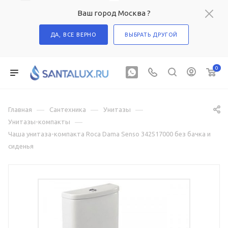
Ваш город Москва ?
ДА, ВСЕ ВЕРНО
ВЫБРАТЬ ДРУГОЙ
0
—
—
—
Главная
Сантехника
Унитазы
—
Унитазы-компакты
Чаша унитаза-компакта Roca Dama Senso 342517000 без бачка и
сиденья