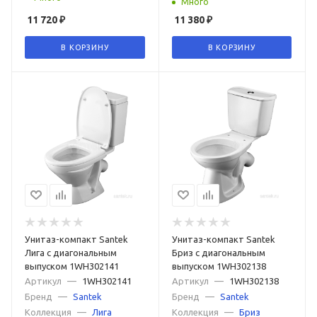
Много
11 720
₽
11 380
₽
В КОРЗИНУ
В КОРЗИНУ
Унитаз-компакт Santek
Унитаз-компакт Santek
Лига с диагональным
Бриз с диагональным
выпуском 1WH302141
выпуском 1WH302138
Артикул
—
1WH302141
Артикул
—
1WH302138
Бренд
—
Santek
Бренд
—
Santek
Коллекция
—
Лига
Коллекция
—
Бриз