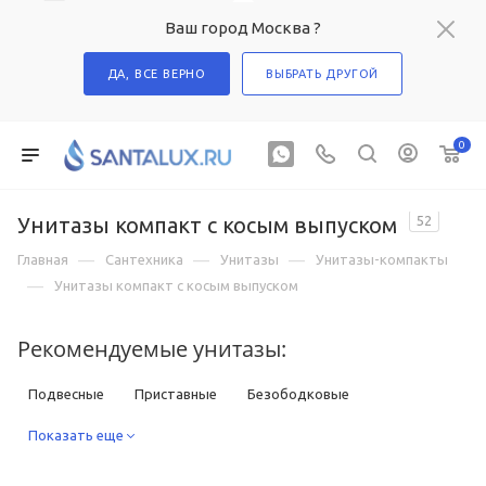
Ваш город Москва ?
ДА, ВСЕ ВЕРНО
ВЫБРАТЬ ДРУГОЙ
0
Унитазы компакт с косым выпуском
52
—
—
—
Главная
Сантехника
Унитазы
Унитазы-компакты
—
Унитазы компакт с косым выпуском
Рекомендуемые унитазы:
Подвесные
Приставные
Безободковые
Компакты
Показать еще
С функцией биде
С высоким бачком
С инсталляцией в комплекте
Квадратные
Круглые