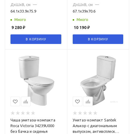
ДxШxВ, см
—
ДxШxВ, см
—
64.1x33.9x75.9
67.1x39x70.6
Много
Много
9 280
₽
10 190
₽
В КОРЗИНУ
В КОРЗИНУ
Чаша унитаза-компакта
Унитаз-компакт Santek
Roca Victoria 34239U000
Алькор с диагональным
без бачка и сиденья
выпуском, антивсплеск