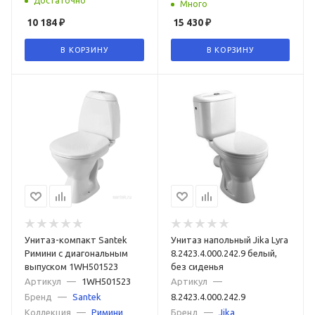
Достаточно
Много
10 184
₽
15 430
₽
Воронкообразные
С микролифтом
В КОРЗИНУ
В КОРЗИНУ
С двумя кнопками слива
С антивсплеском
С боковым подводом воды
С антигрязевым покрытием
С двойным сливом
Моноблок
С полочкой
Угловые
Без бачка
Электронные
Электронные с функцией биде
Напольные с бачком
Высотой 50 см
С косым выпуском и антивсплеском
Ретро с высоким бачком
Унитаз-компакт Santek
Немецкие
Унитаз напольный Jika Lyra
Итальянские
Римини с диагональным
8.2423.4.000.242.9 белый,
Российские
выпуском 1WH501523
Турецкие
Японские
без сиденья
Артикул
—
1WH501523
Артикул
—
Бренд
—
Santek
8.2423.4.000.242.9
Коллекция
—
Римини
Бренд
—
Jika