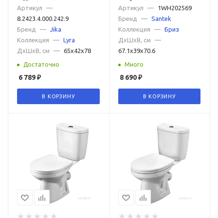
Артикул
—
Артикул
—
1WH202569
8.2423.4.000.242.9
Бренд
—
Santek
Бренд
—
Jika
Коллекция
—
Бриз
Коллекция
—
Lyra
ДxШxВ, см
—
ДxШxВ, см
—
65x42x78
67.1x39x70.6
Достаточно
Много
6 789
₽
8 690
₽
В КОРЗИНУ
В КОРЗИНУ