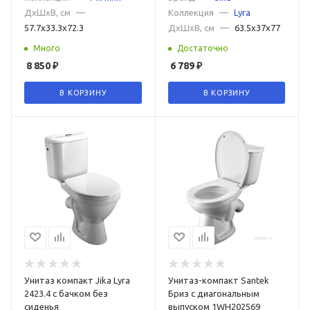
ДxШxВ, см
—
Коллекция
—
Lyra
57.7x33.3x72.3
ДxШxВ, см
—
63.5x37x77
Много
Достаточно
8 850
₽
6 789
₽
В КОРЗИНУ
В КОРЗИНУ
Унитаз компакт Jika Lyra
Унитаз-компакт Santek
2423.4 с бачком без
Бриз с диагональным
сиденья
выпуском 1WH202569