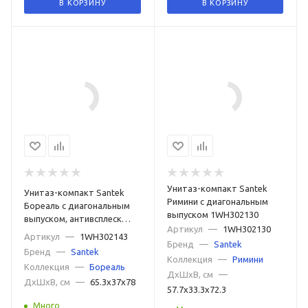
В КОРЗИНУ
В КОРЗИНУ
Унитаз-компакт Santek
Унитаз-компакт Santek
Римини с диагональным
Бореаль с диагональным
выпуском 1WH302130
выпуском, антивсплеск
Артикул
—
1WH302130
1WH302143
Артикул
—
1WH302143
Бренд
—
Santek
Бренд
—
Santek
Коллекция
—
Римини
Коллекция
—
Бореаль
ДxШxВ, см
—
ДxШxВ, см
—
65.3x37x78
57.7x33.3x72.3
Много