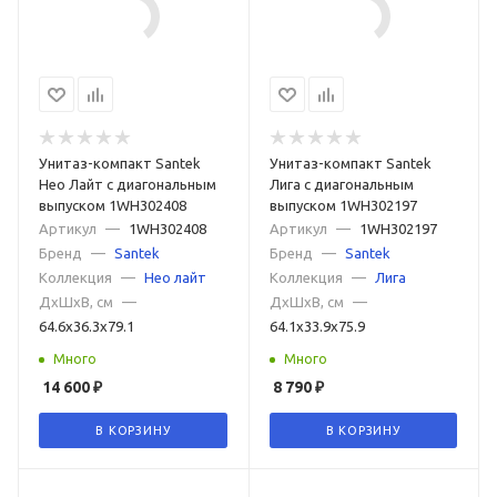
Унитаз-компакт Santek
Унитаз-компакт Santek
Нео Лайт с диагональным
Лига с диагональным
выпуском 1WH302408
выпуском 1WH302197
Артикул
—
1WH302408
Артикул
—
1WH302197
Бренд
—
Santek
Бренд
—
Santek
Коллекция
—
Нео лайт
Коллекция
—
Лига
ДxШxВ, см
—
ДxШxВ, см
—
64.6x36.3x79.1
64.1x33.9x75.9
Много
Много
14 600
₽
8 790
₽
В КОРЗИНУ
В КОРЗИНУ