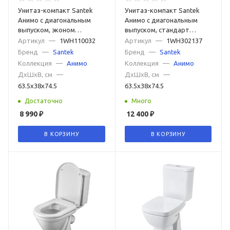
Унитаз-компакт Santek
Унитаз-компакт Santek
Анимо с диагональным
Анимо с диагональным
выпуском, эконом
выпуском, стандарт
1WH110032
1WH302137
Артикул
—
1WH110032
Артикул
—
1WH302137
Бренд
—
Santek
Бренд
—
Santek
Коллекция
—
Анимо
Коллекция
—
Анимо
ДxШxВ, см
—
ДxШxВ, см
—
63.5x38x74.5
63.5x38x74.5
Достаточно
Много
8 990
₽
12 400
₽
В КОРЗИНУ
В КОРЗИНУ