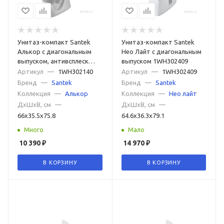
Унитаз-компакт Santek
Унитаз-компакт Santek
Алькор с диагональным
Нео Лайт с диагональным
выпуском, антивсплеск
выпуском 1WH302409
1WH302140
Артикул
—
1WH302140
Артикул
—
1WH302409
Бренд
—
Santek
Бренд
—
Santek
Коллекция
—
Алькор
Коллекция
—
Нео лайт
ДxШxВ, см
—
ДxШxВ, см
—
66x35.5x75.8
64.6x36.3x79.1
Много
Мало
10 390
₽
14 970
₽
В КОРЗИНУ
В КОРЗИНУ