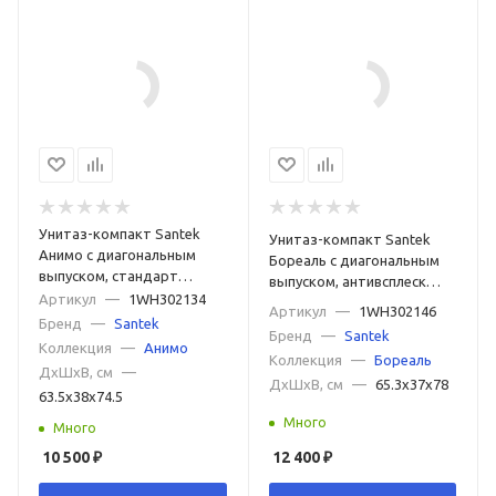
Унитаз-компакт Santek
Унитаз-компакт Santek
Анимо с диагональным
Бореаль с диагональным
выпуском, стандарт
выпуском, антивсплеск
1WH302134
Артикул
—
1WH302134
1WH302146
Артикул
—
1WH302146
Бренд
—
Santek
Бренд
—
Santek
Коллекция
—
Анимо
Коллекция
—
Бореаль
ДxШxВ, см
—
ДxШxВ, см
—
65.3x37x78
63.5x38x74.5
Много
Много
10 500
₽
12 400
₽