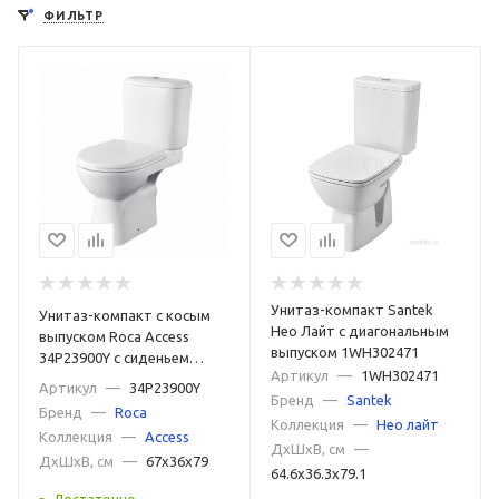
ФИЛЬТР
Прямоугольные
Овальные
Низкие
Короткие
Высокие
Маленькие
Большие
Недорогие
Дорогие
С универсальным выпуском
С вертикальным выпуском
С горизонтальным выпуском
С косым выпуском
Керамические
Фаянсовые
Фарфоровые
Из нержавеющей стали
Для дачи
Унитаз-компакт Santek
Унитаз-компакт с косым
Для пожилых людей
Для инвалидов
Для детей
Нео Лайт с диагональным
выпуском Roca Access
выпуском 1WH302471
34P23900Y с сиденьем
Дизайнерские
Классические
Ретро
Артикул
—
1WH302471
микролифт
Артикул
—
34P23900Y
Бренд
—
Santek
Бренд
—
Roca
Современные
Напольные
Цветные
Синие
Коллекция
—
Нео лайт
Коллекция
—
Access
ДxШxВ, см
—
Розовые
Серые
Зеленые
Красные
ДxШxВ, см
—
67x36x79
64.6x36.3x79.1
Черные матовые
Черные
Белые