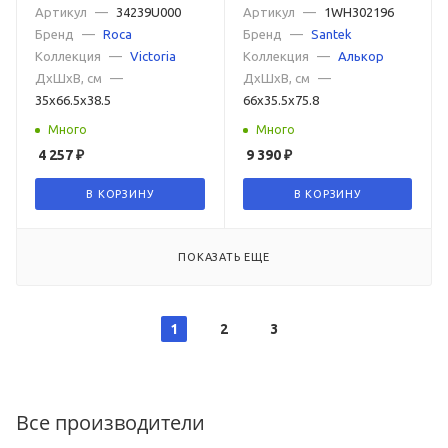
1WH302196
Артикул
—
34239U000
Артикул
—
1WH302196
Бренд
—
Roca
Бренд
—
Santek
Коллекция
—
Victoria
Коллекция
—
Алькор
ДxШxВ, см
—
ДxШxВ, см
—
35x66.5x38.5
66x35.5x75.8
Много
Много
4 257
₽
9 390
₽
В КОРЗИНУ
В КОРЗИНУ
ПОКАЗАТЬ ЕЩЕ
1
2
3
Все производители