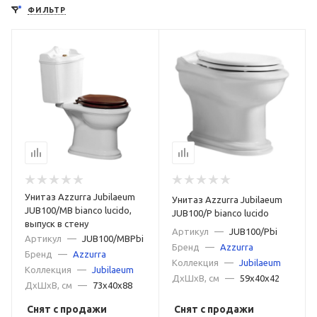
ФИЛЬТР
Прямоугольные
Овальные
Низкие
Короткие
Высокие
Маленькие
Большие
Недорогие
Дорогие
С универсальным выпуском
С вертикальным выпуском
С горизонтальным выпуском
С косым выпуском
Керамические
Фаянсовые
Фарфоровые
Из нержавеющей стали
Для дачи
Унитаз Azzurra Jubilaeum
Унитаз Azzurra Jubilaeum
Для пожилых людей
Для инвалидов
Для детей
JUB100/MB bianco lucido,
JUB100/P bianco lucido
выпуск в стену
Артикул
—
JUB100/Pbi
Дизайнерские
Классические
Ретро
Артикул
—
JUB100/MBPbi
Бренд
—
Azzurra
Бренд
—
Azzurra
Современные
Напольные
Цветные
Коллекция
—
Синие
Jubilaeum
Коллекция
—
Jubilaeum
ДxШxВ, см
—
59x40x42
ДxШxВ, см
—
73x40x88
Розовые
Серые
Зеленые
Красные
Снят с продажи
Снят с продажи
Черные матовые
Черные
Белые