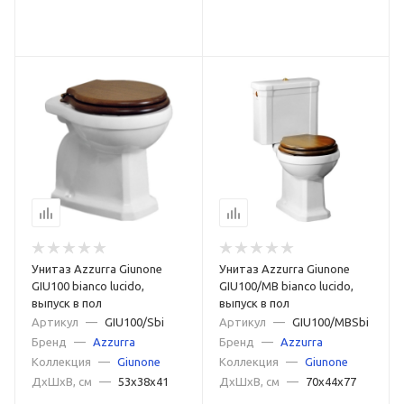
Воронкообразные
С микролифтом
С двумя кнопками слива
С антивсплеском
С боковым подводом воды
С антигрязевым покрытием
С двойным сливом
Моноблок
С полочкой
Угловые
Без бачка
Электронные
Электронные с функцией биде
Напольные с бачком
Высотой 50 см
Унитаз Azzurra Giunone
Унитаз Azzurra Giunone
С косым выпуском и антивсплеском
GIU100 bianco lucido,
GIU100/MB bianco lucido,
выпуск в пол
выпуск в пол
Ретро с высоким бачком
Немецкие
Итальянские
Артикул
—
GIU100/Sbi
Артикул
—
GIU100/MBSbi
Российские
Бренд
—
Azzurra
Турецкие
Японские
Бренд
—
Azzurra
Коллекция
—
Giunone
Коллекция
—
Giunone
ДxШxВ, см
—
53x38x41
ДxШxВ, см
—
70x44x77