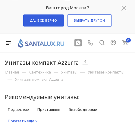
Ваш город Москва ?
ДА, ВСЕ ВЕРНО
ВЫБРАТЬ ДРУГОЙ
0
Унитазы компакт Azzurra
4
—
—
—
Главная
Сантехника
Унитазы
Унитазы-компакты
—
Унитазы компакт Azzurra
Рекомендуемые унитазы:
Подвесные
Приставные
Безободковые
Компакты
Показать еще
С функцией биде
С высоким бачком
С инсталляцией в комплекте
Квадратные
Круглые