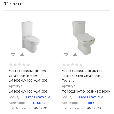
ФИЛЬТР
Прямоугольные
Овальные
Низкие
Короткие
Высокие
Маленькие
Большие
Недорогие
Дорогие
С универсальным выпуском
С вертикальным выпуском
С горизонтальным выпуском
С косым выпуском
Керамические
Фаянсовые
Фарфоровые
Из нержавеющей стали
Для дачи
Унитаз напольный Creo
Унитаз напольный унитаз-
Для пожилых людей
Для инвалидов
Для детей
Ceramique Le Mans
компакт Creo Ceramique
LM1002+LM1001+LM1003
Tours
Дизайнерские
Классические
Ретро
белый
TO1002BN+TO1003N+TO1001N
Артикул
—
Артикул
—
белый
LM1002+LM1001+LM1003
TO1002BN+TO1003N+TO1001N
Современные
Напольные
Цветные
Синие
Бренд
—
Creo Ceramique
Бренд
—
Creo Ceramique
Коллекция
—
Le Mans
Коллекция
—
Tours
Розовые
Серые
Зеленые
Красные
ДxШxВ, см
—
70x37x95
ДxШxВ, см
—
70x37x79
Черные матовые
Черные
Белые