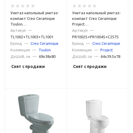
Унитаз напольный унитаз-
Унитаз напольный унитаз-
компакт Creo Ceramique
компакт Creo Ceramique
Toulon
Project
TL1002+TL1003+TL1001
PR1002S+PR1004S+C257S
Артикул
—
Артикул
—
белый
белый
TL1002+TL1003+TL1001
PR1002S+PR1004S+C257S
Бренд
—
Creo Ceramique
Бренд
—
Creo Ceramique
Коллекция
—
Toulon
Коллекция
—
Project
ДxШxВ, см
—
69x38x80
ДxШxВ, см
—
64x39.5x78
Снят с продажи
Снят с продажи