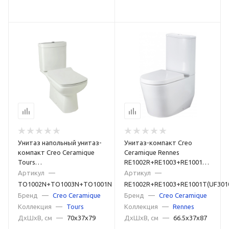
Унитаз напольный унитаз-
Унитаз-компакт Creo
компакт Creo Ceramique
Ceramique Rennes
Tours
RE1002R+RE1003+RE1001T(UF301
TO1002N+TO1003N+TO1001N
белый
Артикул
—
Артикул
—
белый
TO1002N+TO1003N+TO1001N
RE1002R+RE1003+RE1001T(UF301
Бренд
—
Creo Ceramique
Бренд
—
Creo Ceramique
Коллекция
—
Tours
Коллекция
—
Rennes
ДxШxВ, см
—
70x37x79
ДxШxВ, см
—
66.5x37x87