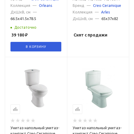
Бренд
—
Creo Ceramique
Коллекция
—
Orleans
Коллекция
—
Arles
ДxШxВ, см
—
ДxШxВ, см
—
65x37x82
66.5x41.5x78.5
Достаточно
39 180
₽
Снят с продажи
В КОРЗИНУ
Унитаз напольный унитаз-
Унитаз напольный унитаз-
компакт Creo Ceramique
компакт Creo Ceramique