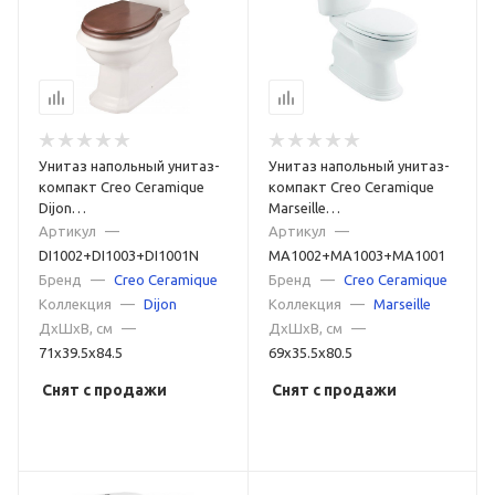
Унитаз напольный унитаз-
Унитаз напольный унитаз-
компакт Creo Ceramique
компакт Creo Ceramique
Dijon
Marseille
DI1002+DI1003+DI1001N
MA1002+MA1003+MA1001
Артикул
—
Артикул
—
белый
белый
DI1002+DI1003+DI1001N
MA1002+MA1003+MA1001
Бренд
—
Creo Ceramique
Бренд
—
Creo Ceramique
Коллекция
—
Dijon
Коллекция
—
Marseille
ДxШxВ, см
—
ДxШxВ, см
—
71x39.5x84.5
69x35.5x80.5
Снят с продажи
Снят с продажи