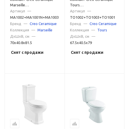
Marseille
Tours
MA1002+MA1001N+MA1003
TO1002+TO1003+TO1001
Артикул
—
Артикул
—
белый
белый
MA1002+MA1001N+MA1003
TO1002+TO1003+TO1001
Бренд
—
Creo Ceramique
Бренд
—
Creo Ceramique
Коллекция
—
Marseille
Коллекция
—
Tours
ДxШxВ, см
—
ДxШxВ, см
—
70x40.8x81.5
67.5x40.5x79
Снят с продажи
Снят с продажи