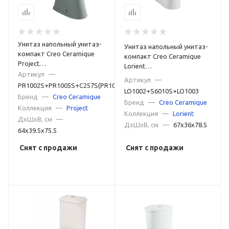
Унитаз напольный унитаз-
Унитаз напольный унитаз-
компакт Creo Ceramique
компакт Creo Ceramique
Project
Lorient
PR1002S+PR1005S+C257S(PR1001S)
Артикул
—
LO1002+S6010S+LO1003
Артикул
—
белый
PR1002S+PR1005S+C257S(PR1001S)
белый
LO1002+S6010S+LO1003
Бренд
—
Creo Ceramique
Бренд
—
Creo Ceramique
Коллекция
—
Project
Коллекция
—
Lorient
ДxШxВ, см
—
ДxШxВ, см
—
67x36x78.5
64x39.5x75.5
Снят с продажи
Снят с продажи