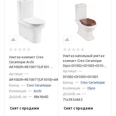
Унитаз напольный унитаз-
Унитаз-компакт Creo
компакт Creo Ceramique
Ceramique Archi
Dijon DI1002+DI1003+DI1001
AR1002R+RE1001T(UF3010)+AR1003
белый
Артикул
—
белый
Артикул
—
DI1002+DI1003+DI1001
AR1002R+RE1001T(UF3010)+AR1003
Бренд
—
Creo Ceramique
Бренд
—
Creo Ceramique
Коллекция
—
Dijon
Коллекция
—
Archi
ДxШxВ, см
—
ДxШxВ, см
—
68x36x82
71x39.5x84.5
Снят с продажи
Снят с продажи