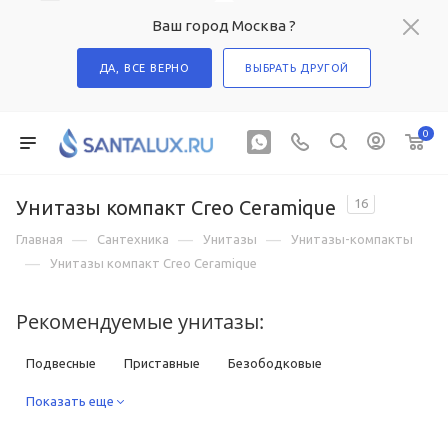
Ваш город Москва ?
ДА, ВСЕ ВЕРНО
ВЫБРАТЬ ДРУГОЙ
0
Унитазы компакт Creo Ceramique
16
—
—
—
Главная
Сантехника
Унитазы
Унитазы-компакты
—
Унитазы компакт Creo Ceramique
Рекомендуемые унитазы:
Подвесные
Приставные
Безободковые
Компакты
Показать еще
С функцией биде
С высоким бачком
С инсталляцией в комплекте
Квадратные
Круглые