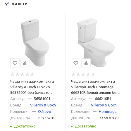
ФИЛЬТР
Прямоугольные
Овальные
Низкие
Короткие
Высокие
Маленькие
Большие
Недорогие
Дорогие
С универсальным выпуском
С вертикальным выпуском
С горизонтальным выпуском
С косым выпуском
Керамические
Фаянсовые
Фарфоровые
Из нержавеющей стали
Для дачи
Чаша унитаза-компакта
Чаша унитаза-компакта
Для пожилых людей
Для инвалидов
Для детей
Villeroy & Boch O Novo
Villeroy&Boch Hommage
56581001 без бачка и
666210R Белый альпин без
Дизайнерские
Классические
Ретро
сиденья
бачка и сиденья
Артикул
—
56581001
Артикул
—
666210R1
Бренд
—
Villeroy & Boch
Бренд
—
Villeroy & Boch
Современные
Напольные
Цветные
Синие
Коллекция
—
O.Novo
Коллекция
—
Hommage
ДxШxВ, см
—
65x36x81
ДxШxВ, см
—
73.5x38x79
Розовые
Серые
Зеленые
Красные
Достаточно
Достаточно
Черные матовые
Черные
Белые