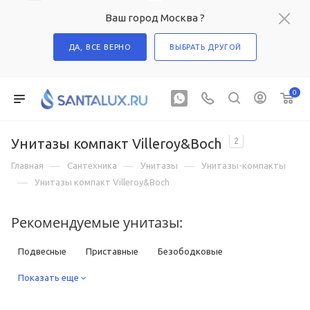
Ваш город Москва ?
ДА, ВСЕ ВЕРНО
ВЫБРАТЬ ДРУГОЙ
0
Унитазы компакт Villeroy&Boch
2
—
—
—
Главная
Сантехника
Унитазы
Унитазы-компакты
—
Унитазы компакт Villeroy&Boch
Рекомендуемые унитазы:
Подвесные
Приставные
Безободковые
Компакты
Показать еще
С функцией биде
С высоким бачком
С инсталляцией в комплекте
Квадратные
Круглые