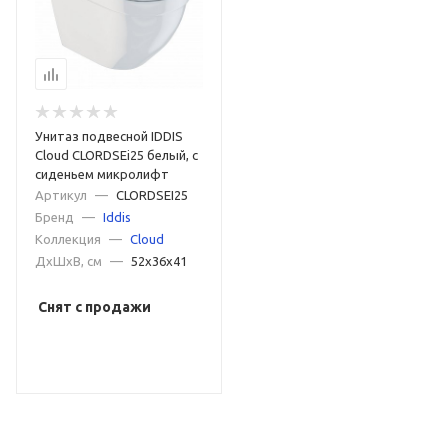
Унитаз подвесной IDDIS
Cloud CLORDSEi25 белый, с
сиденьем микролифт
Артикул
—
CLORDSEI25
Бренд
—
Iddis
Коллекция
—
Cloud
ДxШxВ, см
—
52x36x41
Снят с продажи