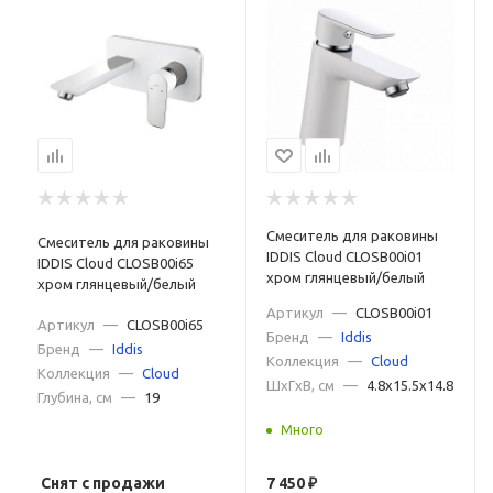
Смеситель для раковины
Смеситель для раковины
IDDIS Cloud CLOSB00i01
IDDIS Cloud CLOSB00i65
хром глянцевый/белый
хром глянцевый/белый
Артикул
—
CLOSB00i01
Артикул
—
CLOSB00i65
Бренд
—
Iddis
Бренд
—
Iddis
Коллекция
—
Cloud
Коллекция
—
Cloud
ШxГxВ, см
—
4.8x15.5x14.8
Глубина, см
—
19
Много
Снят с продажи
7 450
₽