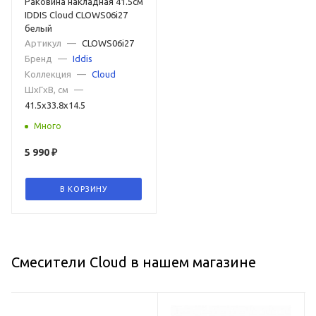
Раковина накладная 41.5см
IDDIS Cloud CLOWS06i27
белый
Артикул
—
CLOWS06i27
Бренд
—
Iddis
Коллекция
—
Cloud
ШxГxВ, см
—
41.5x33.8x14.5
Много
5 990
₽
В КОРЗИНУ
Смесители Cloud в нашем магазине