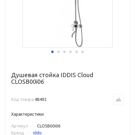
Душевая стойка IDDIS Cloud
CLOSB00i06
Код товара
48492
Характеристики
Артикул
—
CLOSB00i06
Бренд
—
Iddis