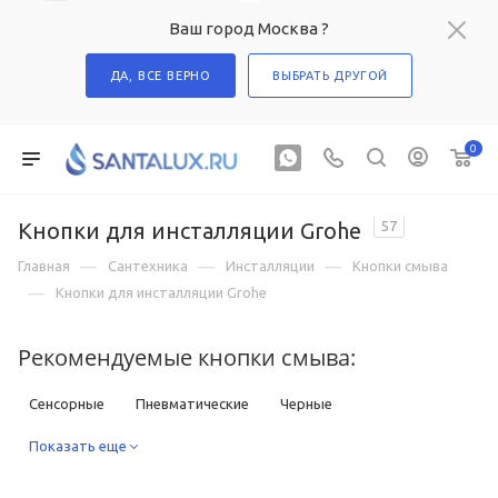
Ваш город Москва ?
ДА, ВСЕ ВЕРНО
ВЫБРАТЬ ДРУГОЙ
0
Кнопки для инсталляции Grohe
57
—
—
—
Главная
Сантехника
Инсталляции
Кнопки смыва
—
Кнопки для инсталляции Grohe
Рекомендуемые кнопки смыва:
Сенсорные
Пневматические
Черные
Под золото
Показать еще
Под бронзу
Для писсуаров