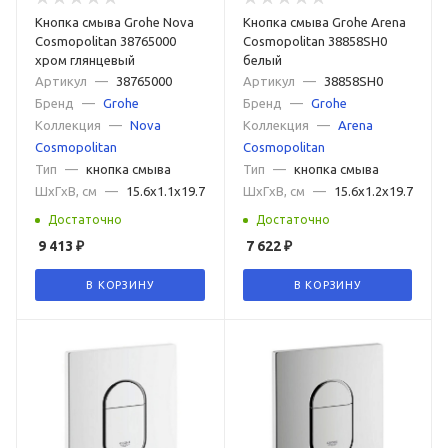
Кнопка смыва Grohe Nova
Кнопка смыва Grohe Arena
Cosmopolitan 38765000
Cosmopolitan 38858SH0
хром глянцевый
белый
Артикул
—
38765000
Артикул
—
38858SH0
Бренд
—
Grohe
Бренд
—
Grohe
Коллекция
—
Nova
Коллекция
—
Arena
Cosmopolitan
Cosmopolitan
Тип
—
кнопка смыва
Тип
—
кнопка смыва
ШxГxВ, см
—
15.6x1.1x19.7
ШxГxВ, см
—
15.6x1.2x19.7
Достаточно
Достаточно
9 413
₽
7 622
₽
В КОРЗИНУ
В КОРЗИНУ