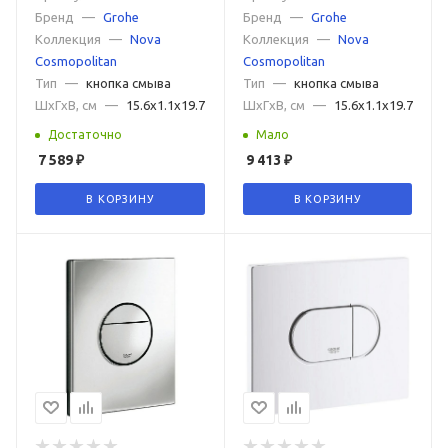
Бренд
—
Grohe
Бренд
—
Grohe
Коллекция
—
Nova
Коллекция
—
Nova
Cosmopolitan
Cosmopolitan
Тип
—
кнопка смыва
Тип
—
кнопка смыва
ШxГxВ, см
—
15.6x1.1x19.7
ШxГxВ, см
—
15.6x1.1x19.7
Достаточно
Мало
7 589
₽
9 413
₽
В КОРЗИНУ
В КОРЗИНУ