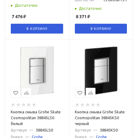
Достаточно
Достаточно
7 476
₽
8 371
₽
В КОРЗИНУ
В КОРЗИНУ
Кнопка смыва Grohe Skate
Кнопка смыва Grohe Skate
Cosmopolitan 38845LS0
Cosmopolitan 38845KS0
белый
черный
Артикул
—
38845LS0
Артикул
—
38845KS0
Бренд
—
Grohe
Бренд
—
Grohe