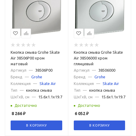
Кнопка смыва Grohe Skate
Кнопка смыва Grohe Skate
Air 38506P00 хром
Air 38506000 хром
матовый
глянцевый
Артикул
—
38506P00
Артикул
—
38506000
Бренд
—
Grohe
Бренд
—
Grohe
Коллекция
—
Skate Air
Коллекция
—
Skate Air
Тип
—
кнопка смыва
Тип
—
кнопка смыва
ШxГxВ, см
—
15.6x1.1x19.7
ШxГxВ, см
—
15.6x1.1x19.7
Достаточно
Достаточно
8 266
₽
6 052
₽
В КОРЗИНУ
В КОРЗИНУ