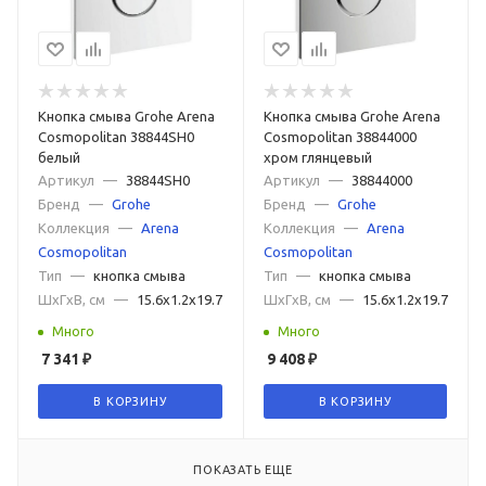
Кнопка смыва Grohe Arena
Кнопка смыва Grohe Arena
Cosmopolitan 38844SH0
Cosmopolitan 38844000
белый
хром глянцевый
Артикул
—
38844SH0
Артикул
—
38844000
Бренд
—
Grohe
Бренд
—
Grohe
Коллекция
—
Arena
Коллекция
—
Arena
Cosmopolitan
Cosmopolitan
Тип
—
кнопка смыва
Тип
—
кнопка смыва
ШxГxВ, см
—
15.6x1.2x19.7
ШxГxВ, см
—
15.6x1.2x19.7
Много
Много
7 341
₽
9 408
₽
В КОРЗИНУ
В КОРЗИНУ
ПОКАЗАТЬ ЕЩЕ