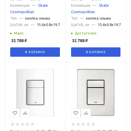
Коллекция
—
Skate
Коллекция
—
Skate
Cosmopolitan
Cosmopolitan
Тип
—
кнопка смыва
Тип
—
кнопка смыва
ШxГxВ, см
—
15.6x0.8x19.7
ШxГxВ, см
—
15.6x0.8x19.7
Мало
Достаточно
32 788
₽
32 788
₽
В КОРЗИНУ
В КОРЗИНУ