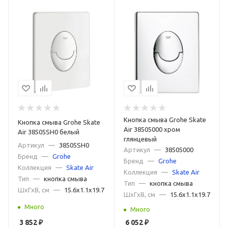
Кнопка смыва Grohe Skate
Кнопка смыва Grohe Skate
Air 38505000 хром
Air 38505SH0 белый
глянцевый
Артикул
—
38505SH0
Артикул
—
38505000
Бренд
—
Grohe
Бренд
—
Grohe
Коллекция
—
Skate Air
Коллекция
—
Skate Air
Тип
—
кнопка смыва
Тип
—
кнопка смыва
ШxГxВ, см
—
15.6x1.1x19.7
ШxГxВ, см
—
15.6x1.1x19.7
Много
Много
3 852
₽
6 052
₽