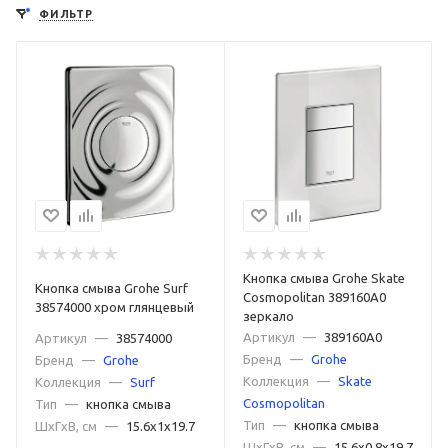
ФИЛЬТР
Кнопка смыва Grohe Skate
Кнопка смыва Grohe Surf
Cosmopolitan 389160A0
38574000 хром глянцевый
зеркало
Артикул
—
389160A0
Артикул
—
38574000
Бренд
—
Grohe
Бренд
—
Grohe
Коллекция
—
Skate
Коллекция
—
Surf
Cosmopolitan
Тип
—
кнопка смыва
Тип
—
кнопка смыва
ШxГxВ, см
—
15.6x1x19.7
ШxГxВ, см
—
15.6x0.8x19.7