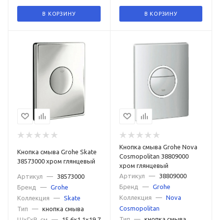
В КОРЗИНУ
В КОРЗИНУ
Кнопка смыва Grohe Nova
Кнопка смыва Grohe Skate
Cosmopolitan 38809000
38573000 хром глянцевый
хром глянцевый
Артикул
—
38809000
Артикул
—
38573000
Бренд
—
Grohe
Бренд
—
Grohe
Коллекция
—
Nova
Коллекция
—
Skate
Cosmopolitan
Тип
—
кнопка смыва
Тип
—
кнопка смыва
ШxГxВ, см
—
15.6x1.1x19.7