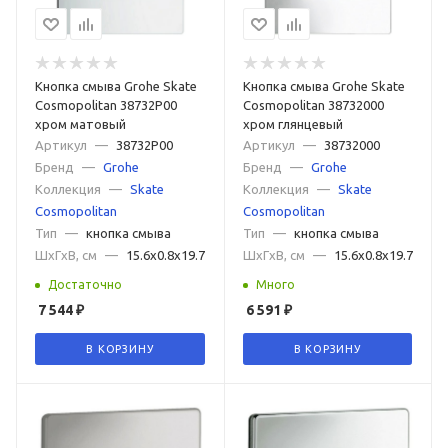
Кнопка смыва Grohe Skate
Кнопка смыва Grohe Skate
Cosmopolitan 38732P00
Cosmopolitan 38732000
хром матовый
хром глянцевый
Артикул
—
38732P00
Артикул
—
38732000
Бренд
—
Grohe
Бренд
—
Grohe
Коллекция
—
Skate
Коллекция
—
Skate
Cosmopolitan
Cosmopolitan
Тип
—
кнопка смыва
Тип
—
кнопка смыва
ШxГxВ, см
—
15.6x0.8x19.7
ШxГxВ, см
—
15.6x0.8x19.7
Достаточно
Много
7 544
₽
6 591
₽
В КОРЗИНУ
В КОРЗИНУ