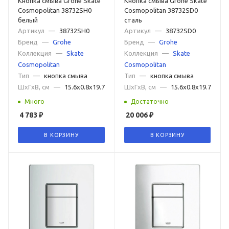
Кнопка смыва Grohe Skate
Кнопка смыва Grohe Skate
Cosmopolitan 38732SH0
Cosmopolitan 38732SD0
белый
сталь
Артикул
—
38732SH0
Артикул
—
38732SD0
Бренд
—
Grohe
Бренд
—
Grohe
Коллекция
—
Skate
Коллекция
—
Skate
Cosmopolitan
Cosmopolitan
Тип
—
кнопка смыва
Тип
—
кнопка смыва
ШxГxВ, см
—
15.6x0.8x19.7
ШxГxВ, см
—
15.6x0.8x19.7
Много
Достаточно
4 783
₽
20 006
₽
В КОРЗИНУ
В КОРЗИНУ