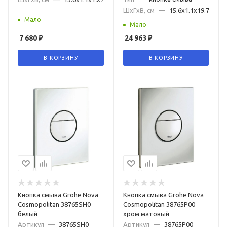
ШxГxВ, см
—
15.6x1.1x19.7
Мало
Мало
7 680
₽
24 963
₽
В КОРЗИНУ
В КОРЗИНУ
Кнопка смыва Grohe Nova
Кнопка смыва Grohe Nova
Cosmopolitan 38765SH0
Cosmopolitan 38765P00
белый
хром матовый
Артикул
—
38765SH0
Артикул
—
38765P00