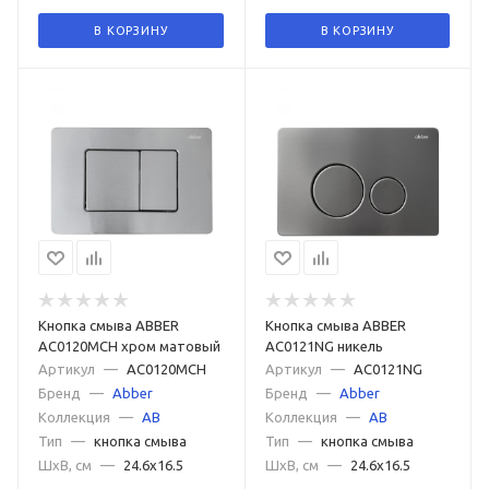
В КОРЗИНУ
В КОРЗИНУ
Кнопка смыва ABBER
Кнопка смыва ABBER
AC0120MCH хром матовый
AC0121NG никель
Артикул
—
AC0120MCH
Артикул
—
AC0121NG
Бренд
—
Abber
Бренд
—
Abber
Коллекция
—
AB
Коллекция
—
AB
Тип
—
кнопка смыва
Тип
—
кнопка смыва
ШxВ, см
—
24.6x16.5
ШxВ, см
—
24.6x16.5