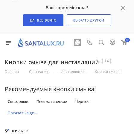
Ваш город Москва ?
ДА, ВСЕ ВЕРНО
ВЫБРАТЬ ДРУГОЙ
0
Кнопки смыва для инсталляций
14
—
—
—
Главная
Сантехника
Инсталляции
Кнопки смыва
Рекомендуемые кнопки смыва:
Сенсорные
Пневматические
Черные
Под золото
Показать еще
Под бронзу
Для писсуаров
ФИЛЬТР