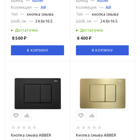
Бренд
—
Abber
Бренд
—
Abber
Коллекция
—
AB
Коллекция
—
AB
Тип
—
кнопка смыва
Тип
—
кнопка смыва
ШxВ, см
—
24.6x16.5
ШxВ, см
—
24.6x16.5
Достаточно
Достаточно
8 500
₽
6 400
₽
В КОРЗИНУ
В КОРЗИНУ
Кнопка смыва ABBER
Кнопка смыва ABBER