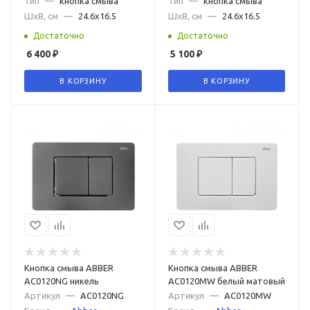
Тип
—
кнопка смыва
Тип
—
кнопка смыва
ШxВ, см
—
24.6x16.5
ШxВ, см
—
24.6x16.5
Достаточно
Достаточно
6 400
₽
5 100
₽
В КОРЗИНУ
В КОРЗИНУ
Кнопка смыва ABBER
Кнопка смыва ABBER
AC0120NG никель
AC0120MW белый матовый
Артикул
—
AC0120NG
Артикул
—
AC0120MW