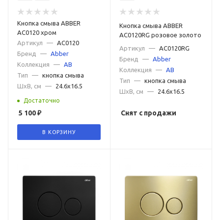
Кнопка смыва ABBER
Кнопка смыва ABBER
AC0120 хром
AC0120RG розовое золото
Артикул
—
AC0120
Артикул
—
AC0120RG
Бренд
—
Abber
Бренд
—
Abber
Коллекция
—
AB
Коллекция
—
AB
Тип
—
кнопка смыва
Тип
—
кнопка смыва
ШxВ, см
—
24.6x16.5
ШxВ, см
—
24.6x16.5
Достаточно
5 100
₽
Снят с продажи
В КОРЗИНУ