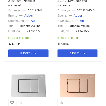
AC0120MB черный
AC0120MMG золото
матовый
матовое
Артикул
—
AC0120MB
Артикул
—
AC0120MMG
Бренд
—
Abber
Бренд
—
Abber
Коллекция
—
AB
Коллекция
—
AB
Тип
—
кнопка смыва
Тип
—
кнопка смыва
ШxВ, см
—
24.6x16.5
ШxВ, см
—
24.6x16.5
Достаточно
Достаточно
6 400
₽
8 500
₽
В КОРЗИНУ
В КОРЗИНУ