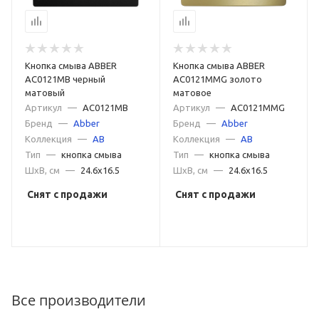
Кнопка смыва ABBER
Кнопка смыва ABBER
AC0121MB черный
AC0121MMG золото
матовый
матовое
Артикул
—
AC0121MB
Артикул
—
AC0121MMG
Бренд
—
Abber
Бренд
—
Abber
Коллекция
—
AB
Коллекция
—
AB
Тип
—
кнопка смыва
Тип
—
кнопка смыва
ШxВ, см
—
24.6x16.5
ШxВ, см
—
24.6x16.5
Снят с продажи
Снят с продажи
Все производители