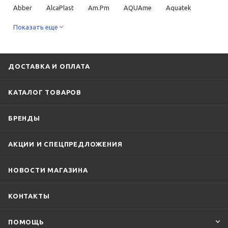
Abber
AlcaPlast
Am.Pm
AQUAme
Aquatek
ArtCeram
Показать еще
Benesque
Cersanit
CTESI
DQ
Geberit
Grohe
Iddis
Ideal Standard
Jacob Delafon
Laufen
Lemark
OLI
Point
ДОСТАВКА И ОПЛАТА
Ravak
Roca
TECE
TW
Viega
КАТАЛОГ ТОВАРОВ
Villeroy & Boch
Vincea
Vitra
БРЕНДЫ
АКЦИИ И СПЕЦПРЕДЛОЖЕНИЯ
НОВОСТИ МАГАЗИНА
КОНТАКТЫ
ПОМОЩЬ