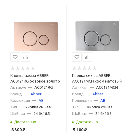
Кнопка смыва ABBER
Кнопка смыва ABBER
AC0121RG розовое золото
AC0121MCH хром матовый
Артикул
—
AC0121RG
Артикул
—
AC0121MCH
Бренд
—
Abber
Бренд
—
Abber
Коллекция
—
AB
Коллекция
—
AB
Тип
—
кнопка смыва
Тип
—
кнопка смыва
ШxВ, см
—
24.6x16.5
ШxВ, см
—
24.6x16.5
Достаточно
Достаточно
8 500
₽
5 100
₽