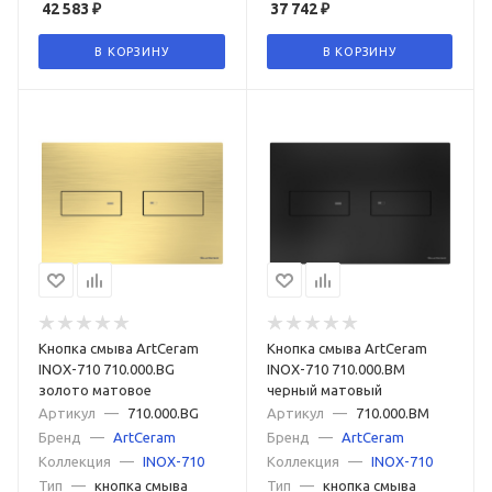
42 583
₽
37 742
₽
В КОРЗИНУ
В КОРЗИНУ
Кнопка смыва ArtCeram
Кнопка смыва ArtCeram
INOX-710 710.000.BG
INOX-710 710.000.BM
золото матовое
черный матовый
Артикул
—
710.000.BG
Артикул
—
710.000.BM
Бренд
—
ArtCeram
Бренд
—
ArtCeram
Коллекция
—
INOX-710
Коллекция
—
INOX-710
Тип
—
кнопка смыва
Тип
—
кнопка смыва