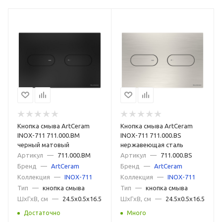
Кнопка смыва ArtCeram
Кнопка смыва ArtCeram
INOX-711 711.000.BM
INOX-711 711.000.BS
черный матовый
нержавеющая сталь
Артикул
—
711.000.BM
Артикул
—
711.000.BS
Бренд
—
ArtCeram
Бренд
—
ArtCeram
Коллекция
—
INOX-711
Коллекция
—
INOX-711
Тип
—
кнопка смыва
Тип
—
кнопка смыва
ШxГxВ, см
—
24.5x0.5x16.5
ШxГxВ, см
—
24.5x0.5x16.5
Достаточно
Много