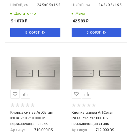
ШxГxВ, см
—
24.5x0.5x16.5
ШxГxВ, см
—
24.5x0.5x16.5
Достаточно
Мало
51 870
₽
42 583
₽
В КОРЗИНУ
В КОРЗИНУ
Кнопка смыва ArtCeram
Кнопка смыва ArtCeram
INOX-710 710.000.BS
INOX-712 712.000.BS
нержавеющая сталь
нержавеющая сталь
Артикул
—
710.000.BS
Артикул
—
712.000.BS