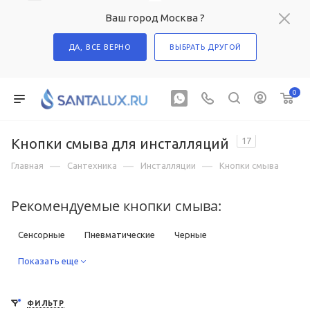
Ваш город Москва ?
ДА, ВСЕ ВЕРНО
ВЫБРАТЬ ДРУГОЙ
0
Кнопки смыва для инсталляций
17
—
—
—
Главная
Сантехника
Инсталляции
Кнопки смыва
Рекомендуемые кнопки смыва:
Сенсорные
Пневматические
Черные
Под золото
Показать еще
Под бронзу
Для писсуаров
ФИЛЬТР