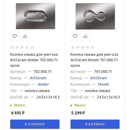
Кнопка смыва для унитаза
Кнопка смыва для унитаза
ArtCeram Atelier 702.000.71
ArtCeram Monet 701.000.71
хром
хром
Артикул
—
702.000.71
Артикул
—
701.000.71
Бренд
—
ArtCeram
Бренд
—
ArtCeram
Коллекция
—
Atelier
Коллекция
—
Monet
Тип
—
кнопка смыва
Тип
—
кнопка смыва
ШxГxВ, см
—
24.5x1.5x16.3
ШxГxВ, см
—
24.5x1.5x16.3
Много
Много
6 935
₽
5 299
₽
В КОРЗИНУ
В КОРЗИНУ