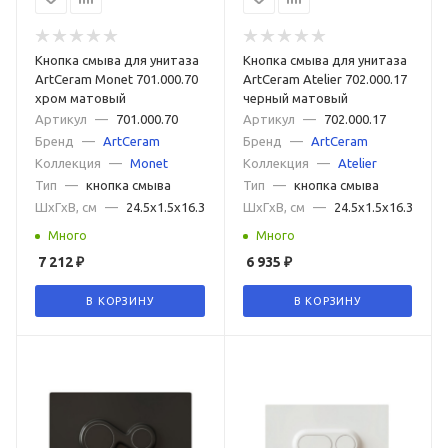
Кнопка смыва для унитаза
Кнопка смыва для унитаза
ArtCeram Monet 701.000.70
ArtCeram Atelier 702.000.17
хром матовый
черный матовый
Артикул
—
701.000.70
Артикул
—
702.000.17
Бренд
—
ArtCeram
Бренд
—
ArtCeram
Коллекция
—
Monet
Коллекция
—
Atelier
Тип
—
кнопка смыва
Тип
—
кнопка смыва
ШxГxВ, см
—
24.5x1.5x16.3
ШxГxВ, см
—
24.5x1.5x16.3
Много
Много
7 212
₽
6 935
₽
В КОРЗИНУ
В КОРЗИНУ