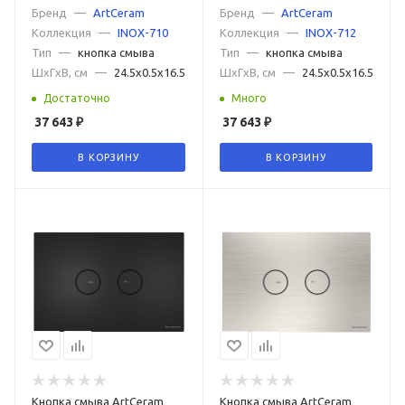
Бренд
—
ArtCeram
Бренд
—
ArtCeram
Коллекция
—
INOX-710
Коллекция
—
INOX-712
Тип
—
кнопка смыва
Тип
—
кнопка смыва
ШxГxВ, см
—
24.5x0.5x16.5
ШxГxВ, см
—
24.5x0.5x16.5
Достаточно
Много
37 643
₽
37 643
₽
В КОРЗИНУ
В КОРЗИНУ
Кнопка смыва ArtCeram
Кнопка смыва ArtCeram