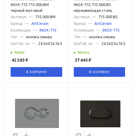
INOX-715 715.000.BM
INOX-715 715.000.BS
черный матовый
нержавеющая сталь
Артикул
—
715.000.BM
Артикул
—
715.000.BS
Бренд
—
ArtCeram
Бренд
—
ArtCeram
Коллекция
—
INOX-715
Коллекция
—
INOX-715
Тип
—
кнопка смыва
Тип
—
кнопка смыва
ШxГxВ, см
—
24.5x0.5x16.5
ШxГxВ, см
—
24.5x0.5x16.5
Мало
Много
42 583
₽
37 643
₽
В КОРЗИНУ
В КОРЗИНУ