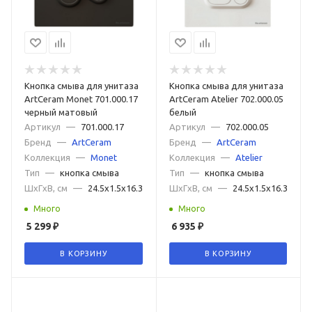
Кнопка смыва для унитаза
Кнопка смыва для унитаза
ArtCeram Monet 701.000.17
ArtCeram Atelier 702.000.05
черный матовый
белый
Артикул
—
701.000.17
Артикул
—
702.000.05
Бренд
—
ArtCeram
Бренд
—
ArtCeram
Коллекция
—
Monet
Коллекция
—
Atelier
Тип
—
кнопка смыва
Тип
—
кнопка смыва
ШxГxВ, см
—
24.5x1.5x16.3
ШxГxВ, см
—
24.5x1.5x16.3
Много
Много
5 299
₽
6 935
₽
В КОРЗИНУ
В КОРЗИНУ