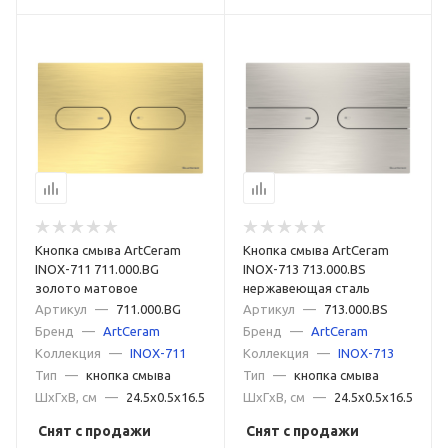
Кнопка смыва ArtCeram
Кнопка смыва ArtCeram
INOX-711 711.000.BG
INOX-713 713.000.BS
золото матовое
нержавеющая сталь
Артикул
—
711.000.BG
Артикул
—
713.000.BS
Бренд
—
ArtCeram
Бренд
—
ArtCeram
Коллекция
—
INOX-711
Коллекция
—
INOX-713
Тип
—
кнопка смыва
Тип
—
кнопка смыва
ШxГxВ, см
—
24.5x0.5x16.5
ШxГxВ, см
—
24.5x0.5x16.5
Снят с продажи
Снят с продажи