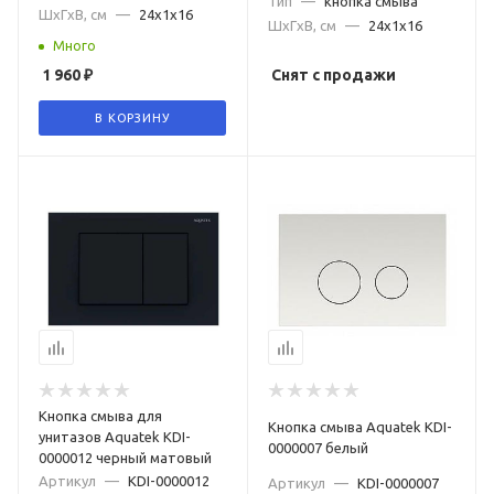
Тип
—
кнопка смыва
ШxГxВ, см
—
24x1x16
ШxГxВ, см
—
24x1x16
Много
1 960
₽
Снят с продажи
В КОРЗИНУ
Кнопка смыва для
Кнопка смыва Aquatek KDI-
унитазов Aquatek KDI-
0000007 белый
0000012 черный матовый
Артикул
—
KDI-0000012
Артикул
—
KDI-0000007