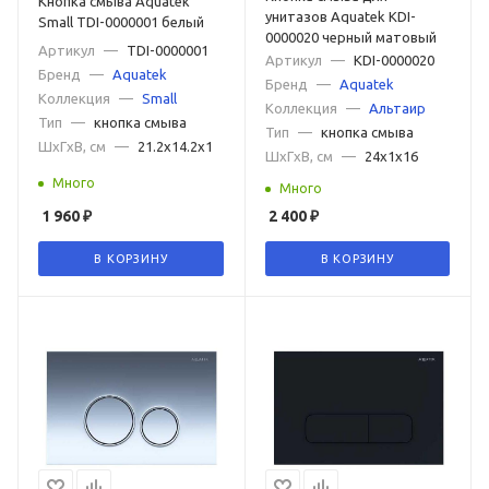
Кнопка смыва Aquatek
унитазов Aquatek KDI-
Small TDI-0000001 белый
0000020 черный матовый
Артикул
—
TDI-0000001
Артикул
—
KDI-0000020
Бренд
—
Aquatek
Бренд
—
Aquatek
Коллекция
—
Small
Коллекция
—
Альтаир
Тип
—
кнопка смыва
Тип
—
кнопка смыва
ШxГxВ, см
—
21.2x14.2x1
ШxГxВ, см
—
24x1x16
Много
Много
1 960
₽
2 400
₽
В КОРЗИНУ
В КОРЗИНУ