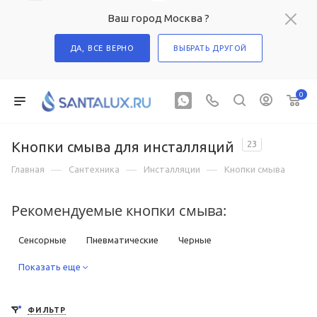
Ваш город Москва ?
ДА, ВСЕ ВЕРНО
ВЫБРАТЬ ДРУГОЙ
0
Кнопки смыва для инсталляций
23
—
—
—
Главная
Сантехника
Инсталляции
Кнопки смыва
Рекомендуемые кнопки смыва:
Сенсорные
Пневматические
Черные
Под золото
Показать еще
Под бронзу
Для писсуаров
ФИЛЬТР