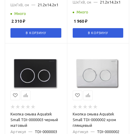
ШxГxВ, см
—
21.2x14.2x1
ШxГxВ, см
—
21.2x14.2x1
Много
Много
2 310
₽
1 960
₽
В КОРЗИНУ
В КОРЗИНУ
Кнопка смыва Aquatek
Кнопка смыва Aquatek
Small TDI-0000003 черный
Small TDI-0000002 хром
матовый
глянцевый
Артикул
—
TDI-0000003
Артикул
—
TDI-0000002