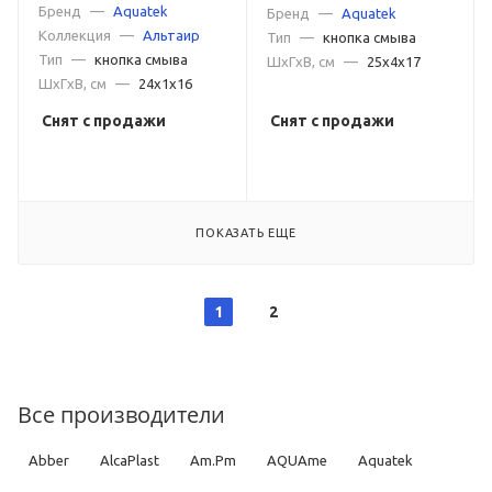
Бренд
—
Aquatek
Бренд
—
Aquatek
Коллекция
—
Альтаир
Тип
—
кнопка смыва
Тип
—
кнопка смыва
ШxГxВ, см
—
25x4x17
ШxГxВ, см
—
24x1x16
Снят с продажи
Снят с продажи
ПОКАЗАТЬ ЕЩЕ
1
2
Все производители
Abber
AlcaPlast
Am.Pm
AQUAme
Aquatek