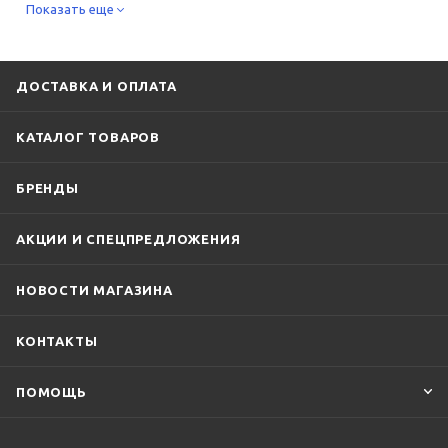
ArtCeram
Показать еще
Benesque
Cersanit
CTESI
DQ
Geberit
Grohe
Iddis
Ideal Standard
Jacob Delafon
Laufen
Lemark
OLI
Point
ДОСТАВКА И ОПЛАТА
Ravak
Roca
TECE
TW
Viega
КАТАЛОГ ТОВАРОВ
Villeroy & Boch
Vincea
Vitra
БРЕНДЫ
АКЦИИ И СПЕЦПРЕДЛОЖЕНИЯ
НОВОСТИ МАГАЗИНА
КОНТАКТЫ
ПОМОЩЬ