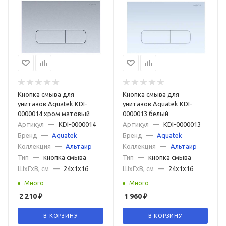
Кнопка смыва для
Кнопка смыва для
унитазов Aquatek KDI-
унитазов Aquatek KDI-
0000014 хром матовый
0000013 белый
Артикул
—
KDI-0000014
Артикул
—
KDI-0000013
Бренд
—
Aquatek
Бренд
—
Aquatek
Коллекция
—
Альтаир
Коллекция
—
Альтаир
Тип
—
кнопка смыва
Тип
—
кнопка смыва
ШxГxВ, см
—
24x1x16
ШxГxВ, см
—
24x1x16
Много
Много
2 210
₽
1 960
₽
В КОРЗИНУ
В КОРЗИНУ