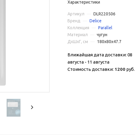
Характеристики
Артикул
—
DLR220506
Бренд
—
Delice
Коллекция
—
Parallel
Материал
—
чугун
ДxШxГ, см
—
180x80x47.7
Ближайшая дата доставки: 08
августа - 11 августа
Стоимость доставки:
1200
руб.