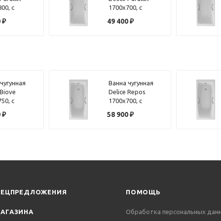
00, с
1700х700, с
ми
ручками
0
₽
49 400
₽
 чугунная
Ванна чугунная
 Biove
Delice Repos
50, с
1700х700, с
ми
ручками
0
₽
58 900
₽
ПЕЦПРЕДЛОЖЕНИЯ
ПОМОЩЬ
АГАЗИНА
Обработка персональных дан