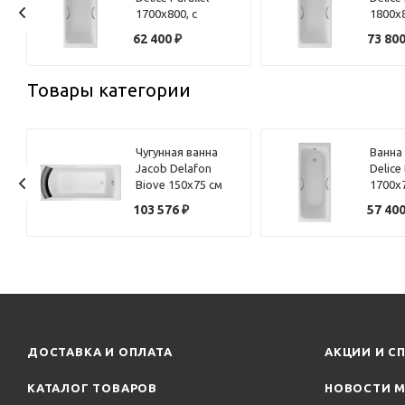
1700х800, с
1800х8
ручками
ручка
62 400
₽
73 80
Товары категории
Чугунная ванна
Ванна
Jacob Delafon
Delice
Biove 150x75 см
1700х7
без ручек, с
ручка
103 576
₽
57 40
антискользящим
покрытием
ДОСТАВКА И ОПЛАТА
АКЦИИ И С
КАТАЛОГ ТОВАРОВ
НОВОСТИ М