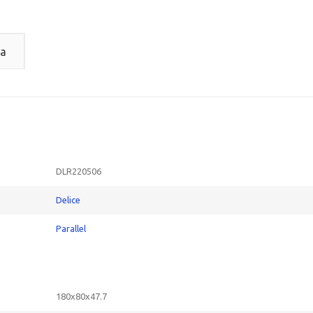
а
DLR220506
Delice
Parallel
180x80x47.7