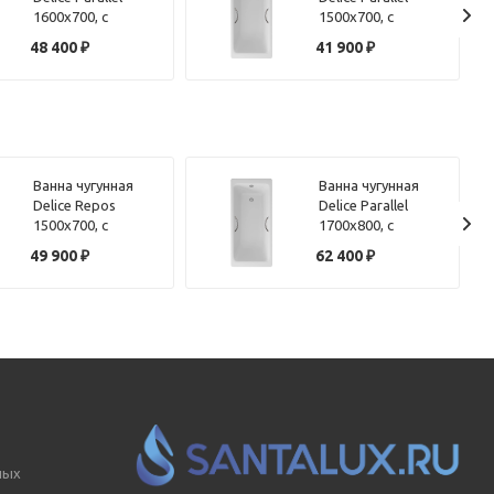
1600х700, с
1500х700, с
ручками
ручками
48 400
₽
41 900
₽
Ванна чугунная
Ванна чугунная
Delice Repos
Delice Parallel
1500х700, с
1700х800, с
ручками
ручками
49 900
₽
62 400
₽
ных