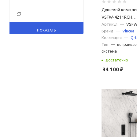
Душевой комплек
VSFW-4211RCH
встраиваемый, 2
Артикул
—
VSFW
ПОКАЗАТЬ
Бренд
—
Vincea
хром
Коллекция
—
Q-L
Тип
—
встраивае
система
Достаточно
34 100
₽