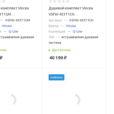
комплект Vincea
Душевой комплект Vincea
3T1GM
VSFW-433T1CH
аемый,
—
VSFW-433T1GM
встраиваемый,
Артикул
—
VSFW-433T1CH
Vincea
Бренд
—
Vincea
тический, 3 режима,
термостатический, 3 режима,
я
—
Q-Line
Коллекция
—
Q-Line
я сталь
хром
страиваемая душевая
Тип
—
встраиваемая душевая
система
очно
Достаточно
₽
40 190
₽
новинка