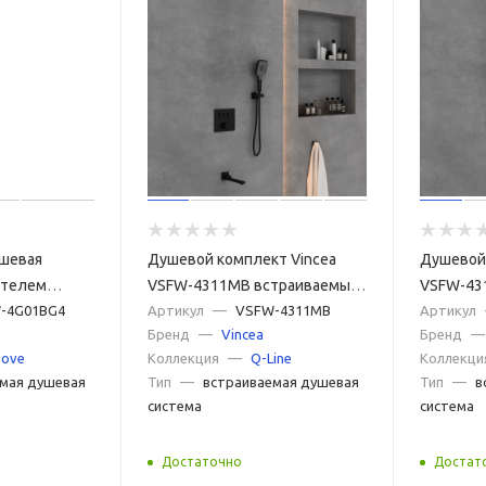
ушевая
Душевой комплект Vincea
Душевой 
ителем
VSFW-4311MB встраиваемый,
VSFW-43
SFW-4G01BG4
-4G01BG4
3 режима, черный
Артикул
—
VSFW-4311MB
3 режима
Артикул
Бренд
—
Vincea
Бренд
—
oove
Коллекция
—
Q-Line
Коллекци
мая душевая
Тип
—
встраиваемая душевая
Тип
—
в
система
система
Достаточно
Достат