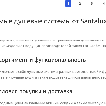
1
2
3
4
мые душевые системы от Santalux
орта и элегантного дизайна с встраиваемыми душевыми систе
ие модели от ведущих производителей, таких как Grohe, Han
сортимент и функциональность
ключает в себя душевые системы разных цветов, стилей и ф
вые и ручные души, а также подсветка для создания неповт
ловия покупки и доставка
одные цены, актуальные акции и скидки, а также быструю и 