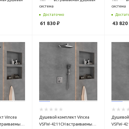
система
система
Достаточно
Достат
61 830
₽
43 820
т Vincea
Душевой комплект Vincea
Душевой 
траиваемый,
VSFW-4211CH встраиваемый,
VSFW-42