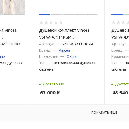
т Vincea
Душевой комплект Vincea
Душевой 
VSFW-431T1RGM
VSFW-43
-431T1RMB
встраиваемый,
Артикул
—
VSFW-431T1RGM
встраив
Артикул
Бренд
—
Vincea
Бренд
—
й, 3 режима,
термостатический, 3 режима,
термоста
ine
Коллекция
—
Q-Line
Коллекци
вороненая сталь
хром
мая душевая
Тип
—
встраиваемая душевая
Тип
—
в
система
система
Достаточно
Достат
67 000
₽
48 540
ПОКАЗАТЬ ЕЩЕ