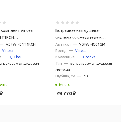
комплект Vincea
Встраиваемая душевая
1T1RCH
система со смесителем
аемый,
—
VSFW-431T1RCH
Vincea Groove VSFW-4G01GM
Артикул
—
VSFW-4G01GM
Vincea
Бренд
—
Vincea
тический, 3 режима,
вороненая сталь
я
—
Q-Line
Коллекция
—
Groove
страиваемая душевая
Тип
—
встраиваемая душевая
система
Глубина, см
—
40
очно
Много
₽
29 770
₽