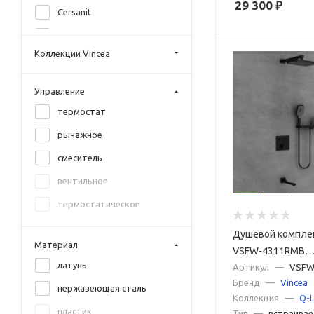
29 300
₽
Cersanit
DQ
Коллекции Vincea
Grohe
Hansgrohe
Управление
Iddis
термостат
Keuco
рычажное
Kludi
смеситель
Lemark
вентильное
Timo
термостатическое
Vincea
Душевой комплек
WHITECROSS
Материал
VSFW-4311RMB
латунь
встраиваемый, 3
Артикул
—
VSFW
Бренд
—
Vincea
черный
нержавеющая сталь
Коллекция
—
Q-L
пластик
Тип
—
встраивае