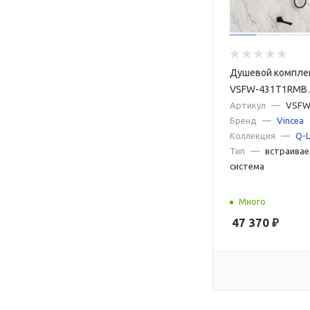
Душевой комплек
VSFW-431T1RMB
встраиваемый,
Артикул
—
VSFW
Бренд
—
Vincea
термостатически
Коллекция
—
Q-L
черный
Тип
—
встраивае
система
Много
47 370
₽