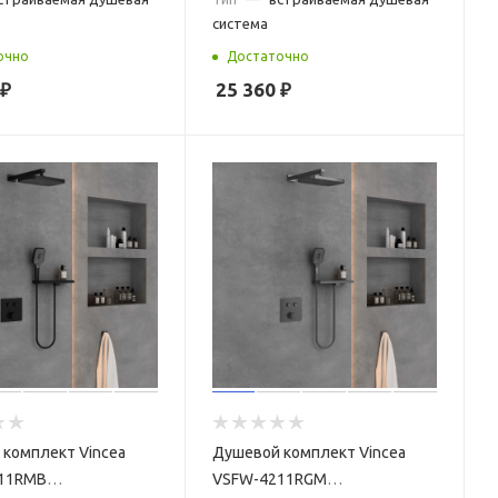
система
очно
Достаточно
₽
25 360
₽
комплект Vincea
Душевой комплект Vincea
11RMB
VSFW-4211RGM