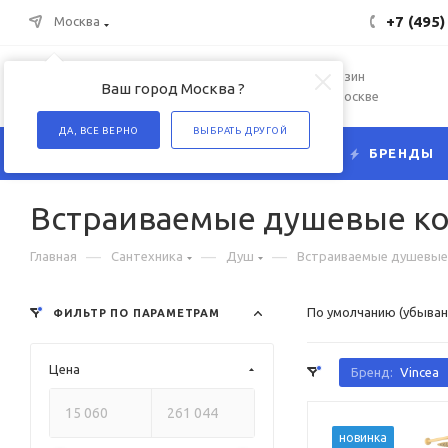
+7 (495)
Москва
Интернет-магазин
Ваш город Москва ?
сантехники в Москве
ДА, ВСЕ ВЕРНО
ВЫБРАТЬ ДРУГОЙ
КАТАЛОГ
БРЕНДЫ
Встраиваемые душевые к
—
—
—
Главная
Сантехника
Душ
Встраиваемые душевые
По умолчанию (убыван
ФИЛЬТР ПО ПАРАМЕТРАМ
Цена
Бренд:
Vincea
новинка