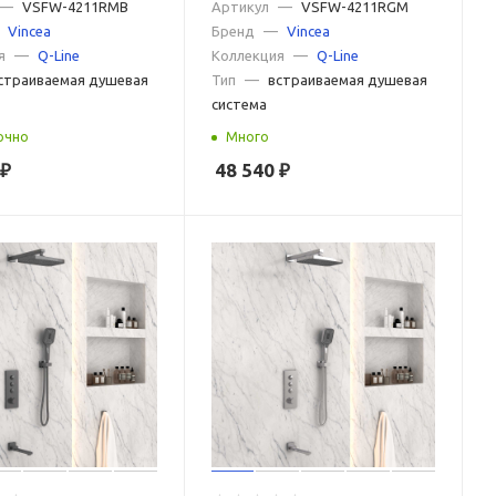
емый, 2 режима,
—
VSFW-4211RMB
встраиваемый, 2 режима,
Артикул
—
VSFW-4211RGM
Vincea
Бренд
—
Vincea
вороненая сталь
я
—
Q-Line
Коллекция
—
Q-Line
страиваемая душевая
Тип
—
встраиваемая душевая
система
очно
Много
₽
48 540
₽