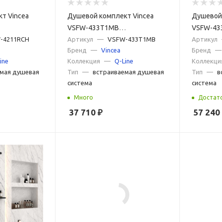
т Vincea
Душевой комплект Vincea
Душевой 
VSFW-433T1MB
VSFW-43
 режима,
-4211RCH
встраиваемый,
Артикул
—
VSFW-433T1MB
встраив
Артикул
Бренд
—
Vincea
Бренд
—
термостатический, 3 режима,
термоста
ine
Коллекция
—
Q-Line
Коллекци
черный
воронена
мая душевая
Тип
—
встраиваемая душевая
Тип
—
в
система
система
Много
Достат
37 710
₽
57 240