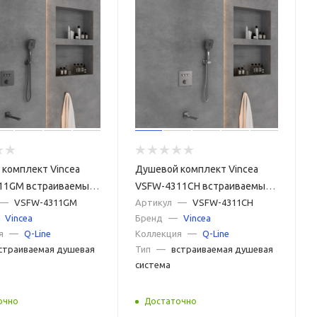
комплект Vincea
Душевой комплект Vincea
11GM встраиваемый,
VSFW-4311CH встраиваемый,
, вороненая сталь
—
VSFW-4311GM
3 режима, хром
Артикул
—
VSFW-4311CH
Vincea
Бренд
—
Vincea
я
—
Q-Line
Коллекция
—
Q-Line
страиваемая душевая
Тип
—
встраиваемая душевая
система
очно
Достаточно