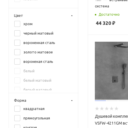
система
Достаточно
Цвет
44 320
₽
хром
черный матовый
вороненная сталь
золото матовое
вороненая сталь
белый
белый матовый
берый матовый
бронза брашированная
Форма
бронза шлифованная
квадратная
Душевой комплек
графит
прямоугольная
VSFW-4211GM вс
графит матовый
круглая