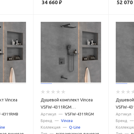
34 660
₽
52 070
т Vincea
Душевой комплект Vincea
Душевой 
VSFW-4311RGM
VSFW-43
 режима,
-4311RMB
встраиваемый, 3 режима,
Артикул
—
VSFW-4311RGM
встраива
Артикул
Бренд
—
Vincea
Бренд
—
вороненая сталь
хром
ine
Коллекция
—
Q-Line
Коллекци
мая душевая
Тип
—
встраиваемая душевая
Тип
—
в