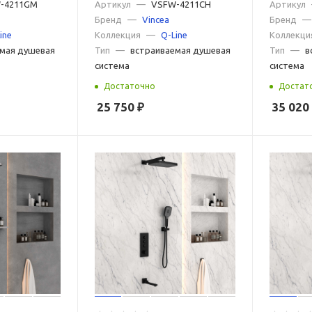
ная сталь
-4211GM
2 режима, хром
Артикул
—
VSFW-4211CH
встраива
Артикул
Бренд
—
Vincea
Бренд
—
черный
ine
Коллекция
—
Q-Line
Коллекци
мая душевая
Тип
—
встраиваемая душевая
Тип
—
в
система
система
Достаточно
Достат
25 750
₽
35 020