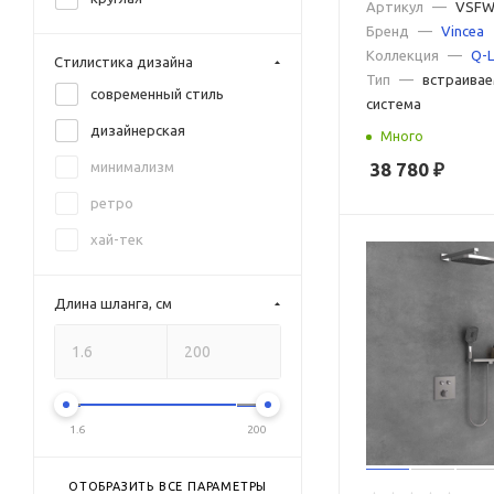
2 режима, вороне
Артикул
—
VSFW
Бренд
—
Vincea
золото
Коллекция
—
Q-L
Стилистика дизайна
золото розовое
Тип
—
встраивае
современный стиль
система
латунь брашированная
дизайнерская
Много
никель
38 780
₽
минимализм
никель брашированный
ретро
никель матовый
хай-тек
оружейная сталь
розовое золото
Длина шланга, см
хром матовый
черное золото
черный брашированный
1.6
200
ОТОБРАЗИТЬ ВСЕ ПАРАМЕТРЫ