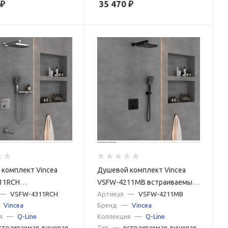
₽
35 470
₽
комплект Vincea
Душевой комплект Vincea
11RCH
VSFW-4211MB встраиваемый,
емый, 3 режима,
—
VSFW-4311RCH
2 режима, черный
Артикул
—
VSFW-4211MB
Vincea
Бренд
—
Vincea
я
—
Q-Line
Коллекция
—
Q-Line
страиваемая душевая
Тип
—
встраиваемая душевая