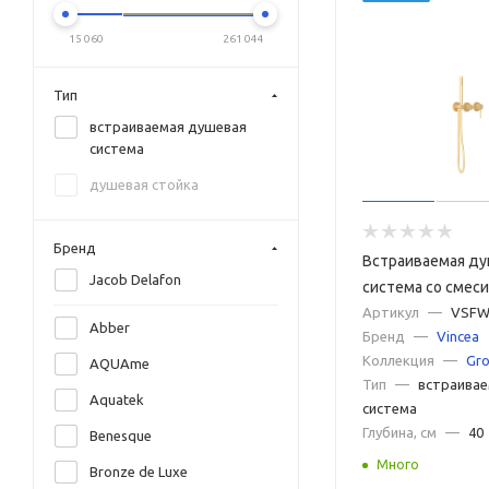
15 060
261 044
Тип
встраиваемая душевая
система
душевая стойка
Бренд
Встраиваемая д
Jacob Delafon
система со смес
Vincea Groove V
Артикул
—
VSFW
Abber
Бренд
—
Vincea
золото матовое
Коллекция
—
Gr
AQUAme
Тип
—
встраивае
Aquatek
система
Глубина, см
—
40
Benesque
Много
Bronze de Luxe