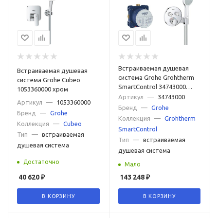
Встраиваемая душевая
Встраиваемая душевая
система Grohe Grohtherm
система Grohe Cubeo
SmartControl 34743000
1053360000 хром
хром
Артикул
—
34743000
Артикул
—
1053360000
Бренд
—
Grohe
Бренд
—
Grohe
Коллекция
—
Grohtherm
Коллекция
—
Cubeo
SmartControl
Тип
—
встраиваемая
Тип
—
встраиваемая
душевая система
душевая система
Достаточно
Мало
40 620
₽
143 248
₽
В КОРЗИНУ
В КОРЗИНУ