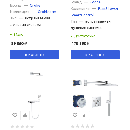
Бренд
—
Grohe
Бренд
—
Grohe
Коллекция
—
RainShower
Коллекция
—
Grohtherm
SmartControl
Тип
—
встраиваемая
Тип
—
встраиваемая
душевая система
душевая система
Мало
Достаточно
89 860
₽
175 390
₽
В КОРЗИНУ
В КОРЗИНУ