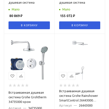
душевая система
душевая система
Мало
Мало
80 869
₽
155 072
₽
В КОРЗИНУ
В КОРЗИНУ
Встраиваемая душевая
Встраиваемая душевая
система Grohe Rainshower
система Grohe Grohtherm
SmartControl 26443000
34735000 хром
хром
Артикул
—
26443000
Артикул
—
34735000