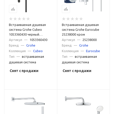
Встраиваемая душевая
Встраиваемая душевая
система Grohe Cubeo
система Grohe Eurocube
1053360430 черный
25238000 хром
матовый
Артикул
—
1053360430
Артикул
—
25238000
Бренд
—
Grohe
Бренд
—
Grohe
Коллекция
—
Cubeo
Коллекция
—
Eurocube
Тип
—
встраиваемая
Тип
—
встраиваемая
душевая система
душевая система
Снят с продажи
Снят с продажи