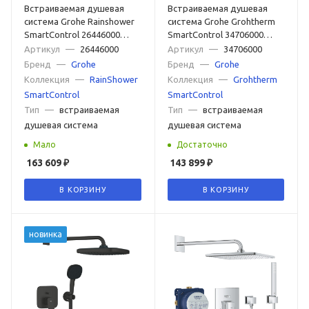
Встраиваемая душевая
Встраиваемая душевая
система Grohe Rainshower
система Grohe Grohtherm
SmartControl 26446000
SmartControl 34706000
хром
хром
Артикул
—
26446000
Артикул
—
34706000
Бренд
—
Grohe
Бренд
—
Grohe
Коллекция
—
RainShower
Коллекция
—
Grohtherm
SmartControl
SmartControl
Тип
—
встраиваемая
Тип
—
встраиваемая
душевая система
душевая система
Мало
Достаточно
163 609
₽
143 899
₽
В КОРЗИНУ
В КОРЗИНУ
новинка