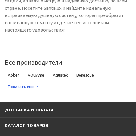
скидки, а также быструю и надежную доставку по всей
стране. Посетите Santalux и найдите идеальную
встраиваемую душевую систему, которая преобразит
вашу ванную комнату и сделает ее источником
настоящего удовольствия!
Все производители
Abber
AQUAme
Aquatek
Benesque
Bronze de Luxe
Показать еще
Cersanit
DQ
Grohe
Hansgrohe
Iddis
Jacob Delafon
Keuco
Kludi
Lemark
Timo
Vincea
WHITECROSS
ДОСТАВКА И ОПЛАТА
КАТАЛОГ ТОВАРОВ