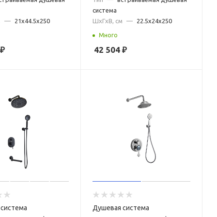
система
м
—
21x44.5x250
ШxГxВ, см
—
22.5x24x250
Много
₽
42 504
₽
 система
Душевая система