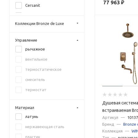
77 963
₽
Cersanit
DQ
Коллекции Bronze de Luxe
Grohe
Hansgrohe
Управление
Iddis
рычажное
Keuco
вентильное
Kludi
термостатическое
Lemark
смеситель
Timo
термостат
Vincea
Душевая систем
WHITECROSS
Материал
встраиваемая Bro
латунь
WINDSOR 10137/1
Артикул
—
10137
Бренд
—
Bronze 
нержавеющая сталь
Коллекция
—
WI
пластик
Тип
—
встраивае