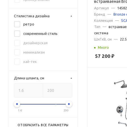
встраиваемая Bro
SCANDI 14582C, 
Артикул
—
1458
графит матовый
Бренд
—
Bronze 
Стилистика дизайна
золото
Коллекция
—
SC
ретро
Тип
—
встраивае
золото розовое
система
современный стиль
латунь брашированная
ШxГxВ, см
—
22.
дизайнерская
никель
Много
минимализм
57 200
₽
никель брашированный
хай-тек
никель матовый
оружейная сталь
Длина шланга, см
розовое золото
черное золото
черный брашированный
1.6
200
ОТОБРАЗИТЬ ВСЕ ПАРАМЕТРЫ