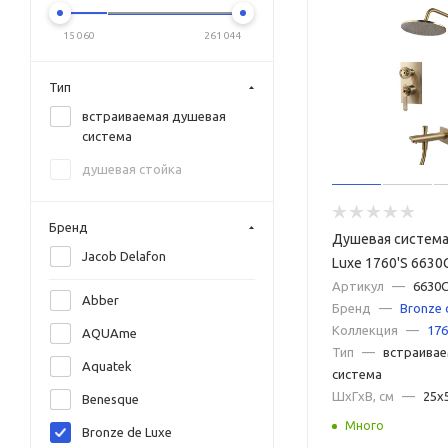
15 060
261 044
Тип
встраиваемая душевая
система
душевая стойка
Бренд
Душевая система
Jacob Delafon
Luxe 1760'S 6630
золото
Артикул
—
6630
Abber
Бренд
—
Bronze 
Коллекция
—
176
AQUAme
Тип
—
встраивае
Aquatek
система
ШxГxВ, см
—
25x
Benesque
Много
Bronze de Luxe