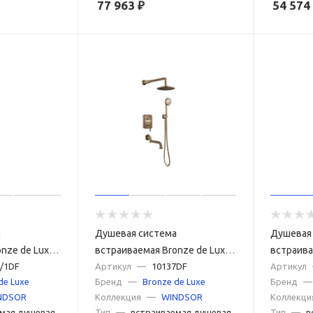
77 963
₽
54 574
а
Душевая система
Душевая
nze de Luxe
встраиваемая Bronze de Luxe
встраива
DF, бронза
/1DF
WINDSOR 10137DF, бронза
Артикул
—
10137DF
WINDSOR 
Артикул
de Luxe
Бренд
—
Bronze de Luxe
Бренд
—
NDSOR
Коллекция
—
WINDSOR
Коллекци
мая душевая
Тип
—
встраиваемая душевая
Тип
—
в