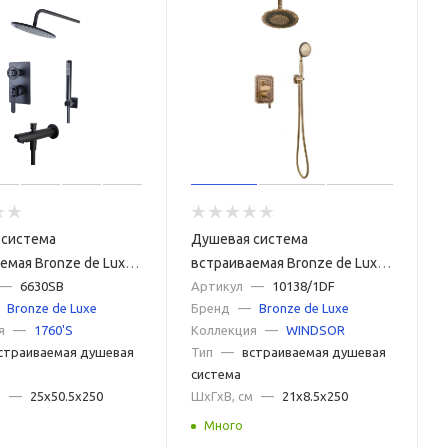
 система
Душевая система
емая Bronze de Luxe
встраиваемая Bronze de Luxe
630SB, черный
—
6630SB
WINDSOR 10138/1DF, бронза
Артикул
—
10138/1DF
Bronze de Luxe
Бренд
—
Bronze de Luxe
я
—
1760'S
Коллекция
—
WINDSOR
страиваемая душевая
Тип
—
встраиваемая душевая
система
м
—
25x50.5x250
ШxГxВ, см
—
21x8.5x250
Много