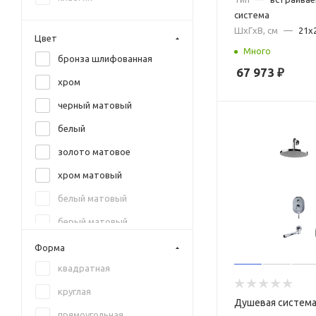
система
ШxГxВ, см
—
21x
Цвет
Много
бронза шлифованная
67 973
₽
хром
черный матовый
белый
золото матовое
хром матовый
белый матовый
берый матовый
бронза брашированная
Форма
вороненая сталь
квадратная
вороненная сталь
круглая
Душевая систем
графит
прямоугольная