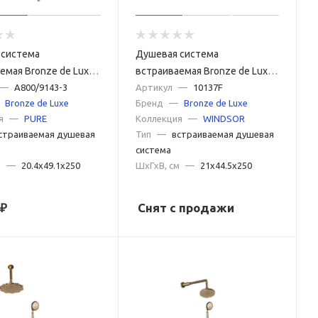
 система
Душевая система
емая Bronze de Luxe
встраиваемая Bronze de Luxe
0/9143-3, хром
—
A800/9143-3
WINDSOR 10137F, бронза
Артикул
—
10137F
Bronze de Luxe
Бренд
—
Bronze de Luxe
я
—
PURE
Коллекция
—
WINDSOR
страиваемая душевая
Тип
—
встраиваемая душевая
система
м
—
20.4x49.1x250
ШxГxВ, см
—
21x44.5x250
₽
Снят с продажи