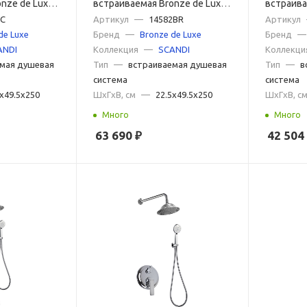
nze de Luxe
встраиваемая Bronze de Luxe
встраива
хром
2C
SCANDI 14582BR, бронза
Артикул
—
14582BR
SCANDI 1
Артикул
de Luxe
Бренд
—
Bronze de Luxe
Бренд
—
ANDI
Коллекция
—
SCANDI
Коллекци
мая душевая
Тип
—
встраиваемая душевая
Тип
—
в
система
система
5x49.5x250
ШxГxВ, см
—
22.5x49.5x250
ШxГxВ, с
Много
Много
63 690
₽
42 504