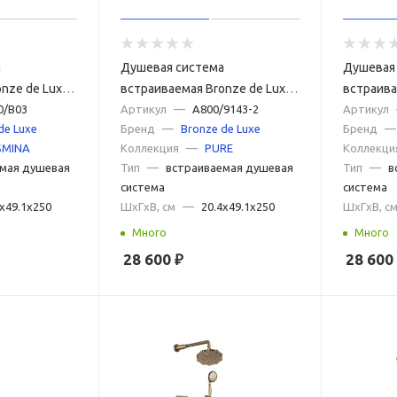
а
Душевая система
Душевая
nze de Luxe
встраиваемая Bronze de Luxe
встраива
03, хром
0/B03
PURE A800/9143-2, хром
Артикул
—
A800/9143-2
PURE A80
Артикул
de Luxe
Бренд
—
Bronze de Luxe
Бренд
—
SMINA
Коллекция
—
PURE
Коллекци
мая душевая
Тип
—
встраиваемая душевая
Тип
—
в
система
система
4x49.1x250
ШxГxВ, см
—
20.4x49.1x250
ШxГxВ, с
Много
Много
28 600
₽
28 600