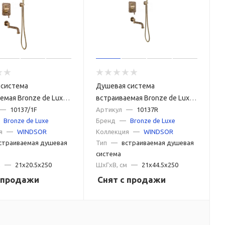
 система
Душевая система
емая Bronze de Luxe
встраиваемая Bronze de Luxe
10137/1F, бронза
—
10137/1F
WINDSOR 10137R, бронза
Артикул
—
10137R
Bronze de Luxe
Бренд
—
Bronze de Luxe
я
—
WINDSOR
Коллекция
—
WINDSOR
страиваемая душевая
Тип
—
встраиваемая душевая
система
м
—
21x20.5x250
ШxГxВ, см
—
21x44.5x250
с продажи
Снят с продажи