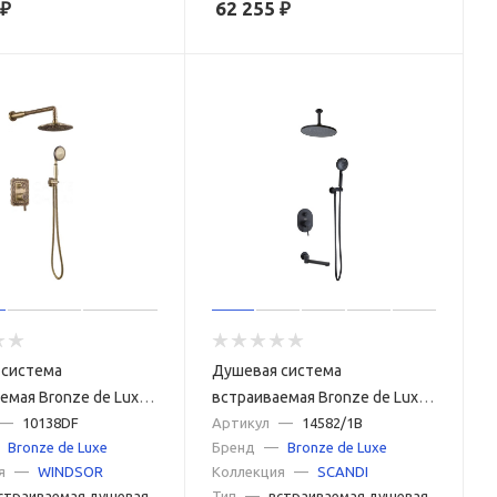
₽
62 255
₽
 система
Душевая система
емая Bronze de Luxe
встраиваемая Bronze de Luxe
10138DF, бронза
—
10138DF
SCANDI 14582/1B, черный
Артикул
—
14582/1B
Bronze de Luxe
Бренд
—
Bronze de Luxe
я
—
WINDSOR
Коллекция
—
SCANDI
страиваемая душевая
Тип
—
встраиваемая душевая