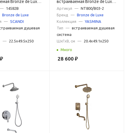
емая Bronze de Luxe
встраиваемая Bronze de Luxe
4582B, черный
—
14582B
YASMINA NT800/B03-2, хром
Артикул
—
NT800/B03-2
Bronze de Luxe
Бренд
—
Bronze de Luxe
я
—
SCANDI
Коллекция
—
YASMINA
страиваемая душевая
Тип
—
встраиваемая душевая
система
м
—
22.5x49.5x250
ШxГxВ, см
—
20.4x49.1x250
Много
₽
28 600
₽