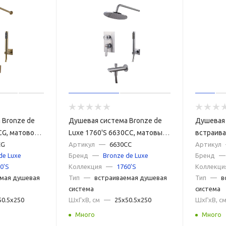
 Bronze de
Душевая система Bronze de
Душевая
CG, матовое
Luxe 1760'S 6630CC, матовый
встраива
CG
хром
Артикул
—
6630CC
1760'S 6
Артикул
de Luxe
Бренд
—
Bronze de Luxe
Бренд
—
0'S
Коллекция
—
1760'S
Коллекци
мая душевая
Тип
—
встраиваемая душевая
Тип
—
в
система
система
50.5x250
ШxГxВ, см
—
25x50.5x250
ШxГxВ, с
Много
Много