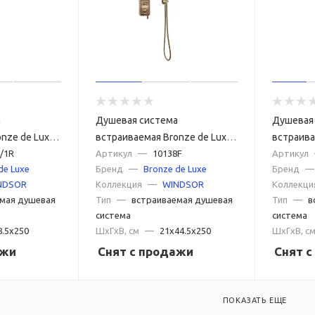
а
Душевая система
Душевая
nze de Luxe
встраиваемая Bronze de Luxe
встраива
R, бронза
/1R
WINDSOR 10138F, бронза
Артикул
—
10138F
WINDSOR 
Артикул
de Luxe
Бренд
—
Bronze de Luxe
Бренд
—
NDSOR
Коллекция
—
WINDSOR
Коллекци
мая душевая
Тип
—
встраиваемая душевая
Тип
—
в
система
система
8.5x250
ШxГxВ, см
—
21x44.5x250
ШxГxВ, с
ажи
Снят с продажи
Снят 
ПОКАЗАТЬ ЕЩЕ