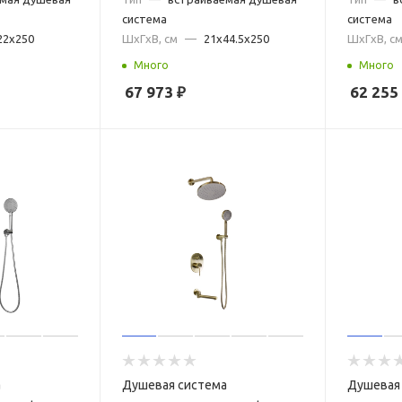
система
система
22x250
ШxГxВ, см
—
21x44.5x250
ШxГxВ, с
Много
Много
67 973
₽
62 255
а
Душевая система
Душевая