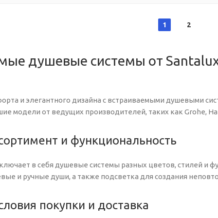
1
2
мые душевые системы от Santalux
орта и элегантного дизайна с встраиваемыми душевыми систе
ие модели от ведущих производителей, таких как Grohe, Han
сортимент и функциональность
ключает в себя душевые системы разных цветов, стилей и ф
вые и ручные души, а также подсветка для создания неповт
ловия покупки и доставка