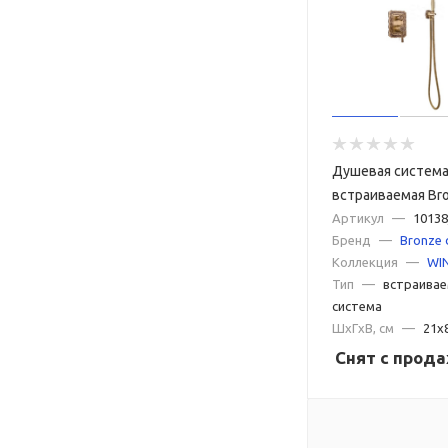
Душевая систем
встраиваемая Bro
WINDSOR 10138/1
Артикул
—
10138
Бренд
—
Bronze 
Коллекция
—
WI
Тип
—
встраивае
система
ШxГxВ, см
—
21x
Снят с прод