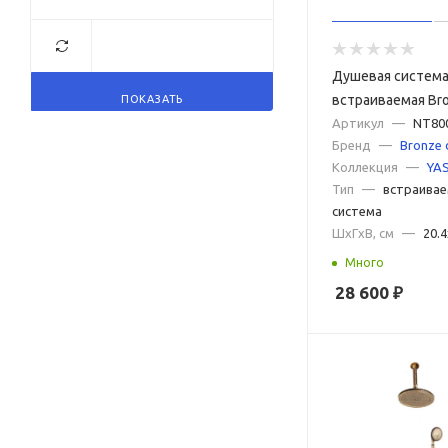
Душевая систем
встраиваемая Bro
ПОКАЗАТЬ
YASMINA NT800/B
Артикул
—
NT80
Бренд
—
Bronze 
Коллекция
—
YA
Тип
—
встраивае
система
ШxГxВ, см
—
20.
Много
28 600
₽