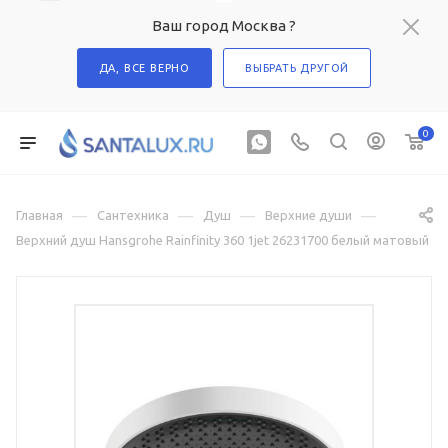
Ваш город Москва ?
ДА, ВСЕ ВЕРНО
ВЫБРАТЬ ДРУГОЙ
0
—
—
—
—
Главная
Сантехника
Душ
Верхние души
Верхний душ Hansgrohe Rainfinity 360 1jet 26231700 белый матовый