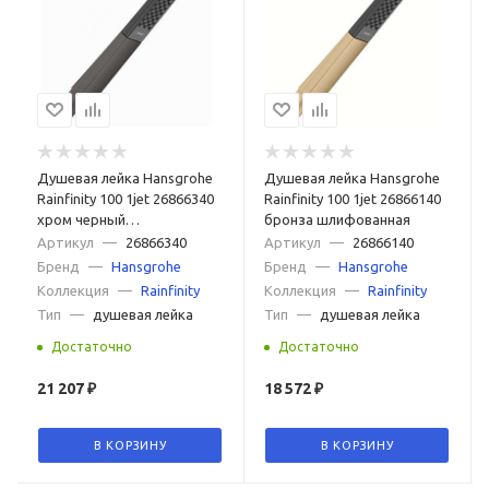
Душевая лейка Hansgrohe
Душевая лейка Hansgrohe
Rainfinity 100 1jet 26866340
Rainfinity 100 1jet 26866140
хром черный
бронза шлифованная
шлифованный
Артикул
—
26866340
Артикул
—
26866140
Бренд
—
Hansgrohe
Бренд
—
Hansgrohe
Коллекция
—
Rainfinity
Коллекция
—
Rainfinity
Тип
—
душевая лейка
Тип
—
душевая лейка
Достаточно
Достаточно
21 207
₽
18 572
₽
В КОРЗИНУ
В КОРЗИНУ