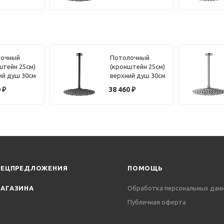
рованная
брашированный
лочный
Потолочный
штейн 25см)
(кронштейн 25см)
ий душ 30см
верхний душ 30см
que Lumiere
Benesque Lumiere
0
₽
38 460
₽
806 бронза
22010803 черный
рованная
брашированный
ПЕЦПРЕДЛОЖЕНИЯ
ПОМОЩЬ
АГАЗИНА
Обработка персональных дан
Публичная оферта