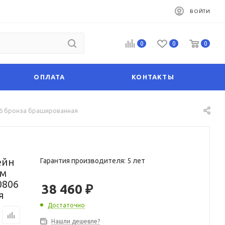
ВОЙТИ
0
0
0
ОПЛАТА
КОНТАКТЫ
06 бронза брашированная
ейн
Гарантия производителя: 5 лет
см
0806
38 460
₽
я
Достаточно
Нашли дешевле?