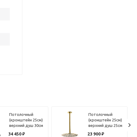
Потолочный
Потолочный
(кронштейн 25см)
(кронштейн 25см)
верхний душ 30см
верхний душ 25см
Benesque Lumiere
Benesque Lumiere
34 450
₽
23 900
₽
22010802 никель
22010704 латунь