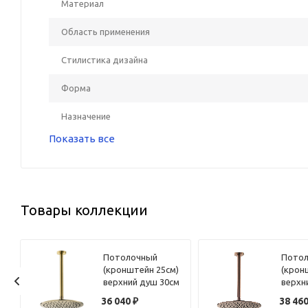
Материал
Область применения
Стилистика дизайна
Форма
Назначение
Показать все
Товары коллекции
Потолочный
Пото
)
(кронштейн 25см)
(крон
м
верхний душ 30см
верхн
Benesque Lumiere
Benes
и
36 040
₽
38 46
22010804 латунь
22010