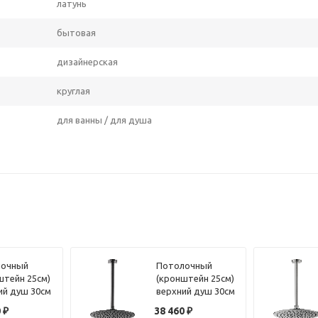
латунь
бытовая
дизайнерская
круглая
для ванны / для душа
лочный
Потолочный
штейн 25см)
(кронштейн 25см)
ий душ 30см
верхний душ 30см
que Lumiere
Benesque Lumiere
0
₽
38 460
₽
806 бронза
22010803 черный