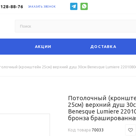
 128-88-76
ЗАКАЗАТЬ ЗВОНОК
АКЦИИ
ДОСТАВКА
олочный (кронштейн 25см) верхний душ 30см Benesque Lumiere 220108
Потолочный (кроншт
25см) верхний душ 30
Benesque Lumiere 2201
бронза брашированна
Код товара
70033