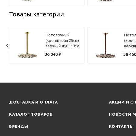
брашированная
браши
Товары категории
Потолочный
Пото
)
(кронштейн 25см)
(крон
м
верхний душ 30см
верхн
Benesque Lumiere
Benes
36 040
₽
38 46
22010804 латунь
22010
брашированная
браши
ДОСТАВКА И ОПЛАТА
АКЦИИ И С
КАТАЛОГ ТОВАРОВ
НОВОСТИ М
БРЕНДЫ
КОНТАКТЫ