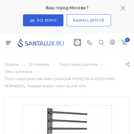
Ваш город Москва ?
ДА, ВСЕ ВЕРНО
ВЫБРАТЬ ДРУГОЙ
0
—
—
—
Главная
Отопление
Полотенцесушители
—
Электрические
Полотенцесушитель электрический WONZON & WOGHAND
NÜRNBERG, Темный графит (WW-AL349-GM)