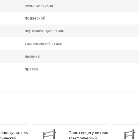
электрический
подвесной
нержавеющая сталь
современный стиль
лесенка
правое
енцесушитель
Полотенцесушитель
рический
электрический