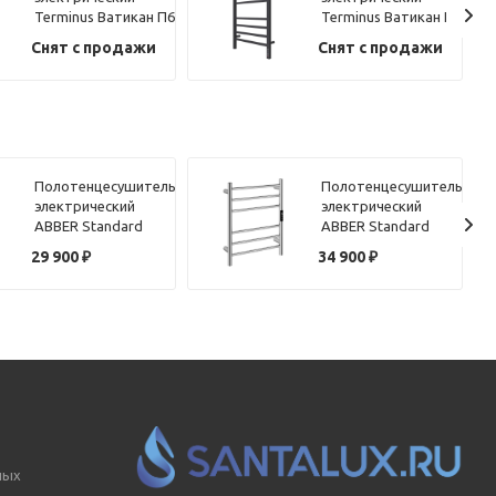
Terminus Ватикан П6
Terminus Ватикан П8
30х65
50х80 КС, черный
Снят с продажи
Снят с продажи
муар
Полотенцесушитель
Полотенцесушитель
электрический
электрический
ABBER Standard
ABBER Standard
AH4606MB черный
AH4606 хром
29 900
₽
34 900
₽
матовый
ных