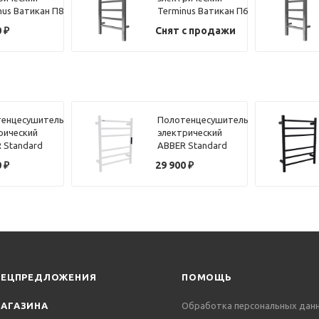
nus Ватикан П8
Terminus Ватикан П6
40х65
0
₽
Снят с продажи
енцесушитель
Полотенцесушитель
рический
электрический
 Standard
ABBER Standard
4 хром
AH4606MW белый
0
₽
29 900
₽
матовый
ПЕЦПРЕДЛОЖЕНИЯ
ПОМОЩЬ
АГАЗИНА
Обработка персональных дан