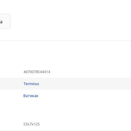
а
4670078544414
Terminus
Ватикан
53x7x125