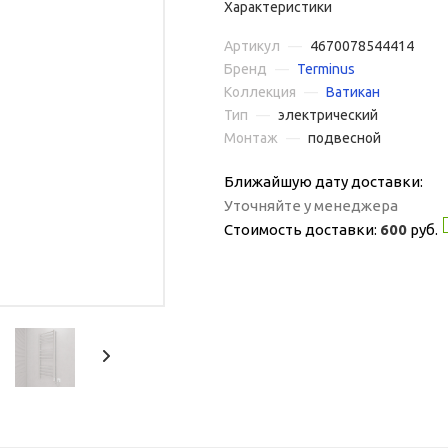
Характеристики
Артикул
—
4670078544414
Бренд
—
Terminus
Коллекция
—
Ватикан
Тип
—
электрический
Монтаж
—
подвесной
Ближайшую дату доставки:
Уточняйте у менеджера
Стоимость доставки:
600
руб.