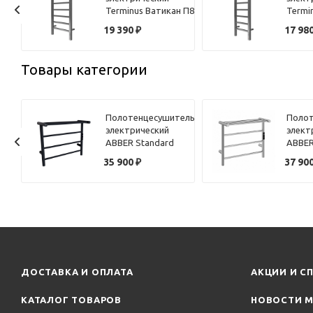
 П6
Terminus Ватикан П8
Termi
й
40х85
30х85
и
19 390
₽
17 98
Товары категории
ель
Полотенцесушитель
Полот
электрический
элект
ABBER Standard
ABBER
AH4614MB черный
AH461
35 900
₽
37 90
матовый
ДОСТАВКА И ОПЛАТА
АКЦИИ И С
КАТАЛОГ ТОВАРОВ
НОВОСТИ М