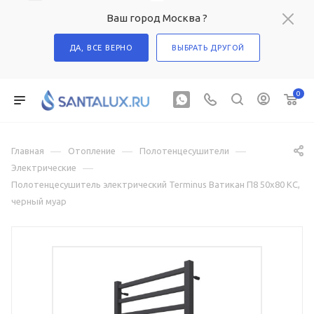
Ваш город Москва ?
ДА, ВСЕ ВЕРНО
ВЫБРАТЬ ДРУГОЙ
0
—
—
—
Главная
Отопление
Полотенцесушители
—
Электрические
Полотенцесушитель электрический Terminus Ватикан П8 50х80 КС,
черный муар