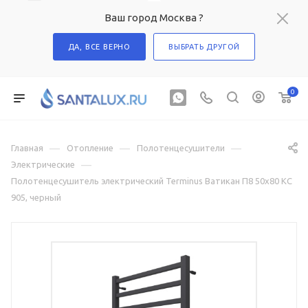
Ваш город Москва ?
ДА, ВСЕ ВЕРНО
ВЫБРАТЬ ДРУГОЙ
0
—
—
—
Главная
Отопление
Полотенцесушители
—
Электрические
Полотенцесушитель электрический Terminus Ватикан П8 50х80 КС
905, черный