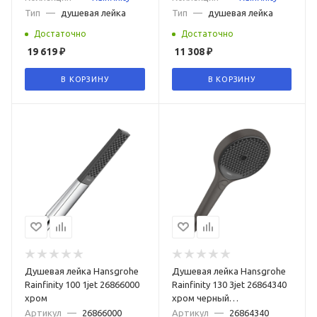
Тип
—
душевая лейка
Тип
—
душевая лейка
Достаточно
Достаточно
19 619
₽
11 308
₽
В КОРЗИНУ
В КОРЗИНУ
Душевая лейка Hansgrohe
Душевая лейка Hansgrohe
Rainfinity 100 1jet 26866000
Rainfinity 130 3jet 26864340
хром
хром черный
шлифованный
Артикул
—
26866000
Артикул
—
26864340