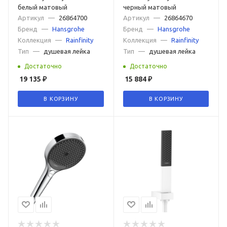
белый матовый
черный матовый
Артикул
—
26864700
Артикул
—
26864670
Бренд
—
Hansgrohe
Бренд
—
Hansgrohe
Коллекция
—
Rainfinity
Коллекция
—
Rainfinity
Тип
—
душевая лейка
Тип
—
душевая лейка
Достаточно
Достаточно
19 135
₽
15 884
₽
В КОРЗИНУ
В КОРЗИНУ