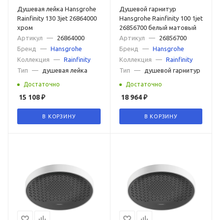
Душевая лейка Hansgrohe
Душевой гарнитур
Rainfinity 130 3jet 26864000
Hansgrohe Rainfinity 100 1jet
хром
26856700 белый матовый
Артикул
—
26864000
Артикул
—
26856700
Бренд
—
Hansgrohe
Бренд
—
Hansgrohe
Коллекция
—
Rainfinity
Коллекция
—
Rainfinity
Тип
—
душевая лейка
Тип
—
душевой гарнитур
Достаточно
Достаточно
15 108
₽
18 964
₽
В КОРЗИНУ
В КОРЗИНУ