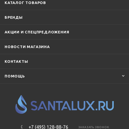
КАТАЛОГ ТОВАРОВ
Keuco
Kludi
Lemark
Nobili
Rav Slezak
БРЕНДЫ
Ravak
RGW
Roca
Timo
Vincea
Vitra
WasserKraft
Webert
WHITECROSS
АКЦИИ И СПЕЦПРЕДЛОЖЕНИЯ
Wonzon & Woghand
НОВОСТИ МАГАЗИНА
КОНТАКТЫ
ПОМОЩЬ
+7 (495) 128-88-76
ЗАКАЗАТЬ ЗВОНОК