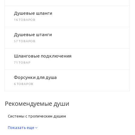
Душевые шланги
16 ТОВАРОВ
Душевые штанги
57 ТОВАРОВ
Шланговые подключения
71 ТОВАР
Форсунки для душа
6 ТОВАРОВ
Рекомендуемые души
Системы с тропическим душем
Системы с термостатом
Показать еще
Душевые системы