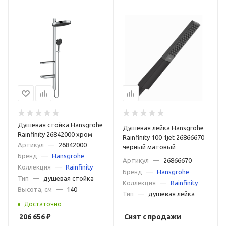
Душевая стойка Hansgrohe
Душевая лейка Hansgrohe
Rainfinity 26842000 хром
Rainfinity 100 1jet 26866670
Артикул
—
26842000
черный матовый
Бренд
—
Hansgrohe
Артикул
—
26866670
Коллекция
—
Rainfinity
Бренд
—
Hansgrohe
Тип
—
душевая стойка
Коллекция
—
Rainfinity
Высота, см
—
140
Тип
—
душевая лейка
Достаточно
206 656
₽
Снят с продажи