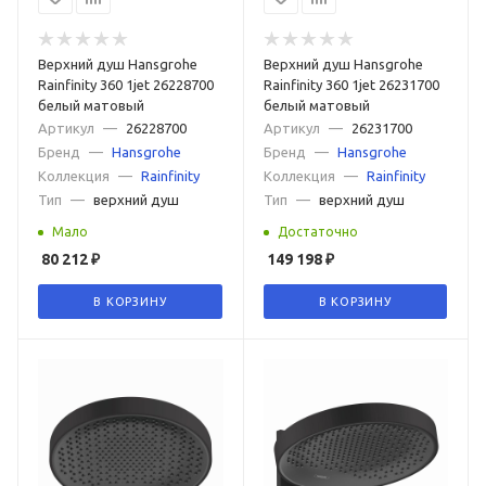
Верхний душ Hansgrohe
Верхний душ Hansgrohe
Rainfinity 360 1jet 26228700
Rainfinity 360 1jet 26231700
белый матовый
белый матовый
Артикул
—
26228700
Артикул
—
26231700
Бренд
—
Hansgrohe
Бренд
—
Hansgrohe
Коллекция
—
Rainfinity
Коллекция
—
Rainfinity
Тип
—
верхний душ
Тип
—
верхний душ
Мало
Достаточно
80 212
₽
149 198
₽
В КОРЗИНУ
В КОРЗИНУ