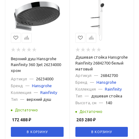
Душевая стойка Hansgrohe
Верхний душ Hansgrohe
Rainfinity 26842700 белый
Rainfinity 360 3jet 26234000
матовый
хром
Артикул
—
26842700
Артикул
—
26234000
Бренд
—
Hansgrohe
Бренд
—
Hansgrohe
Коллекция
—
Rainfinity
Коллекция
—
Rainfinity
Тип
—
душевая стойка
Тип
—
верхний душ
Высота, см
—
140
Достаточно
Достаточно
172 488
₽
203 280
₽
В КОРЗИНУ
В КОРЗИНУ