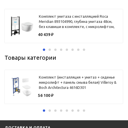
Комплект унитаза с инсталляцией Roca
Meridian 893104990, глубина унитаза 48см,
без клавиши в комплекте, с микролифтом,
безободковый, быстросъемное
40 439
₽
Товары категории
Комплект (инсталляция + унитаз + сиденье
микролифт + панель смыва белая) Villeroy &
Boch Architectura 4616D301
56 100
₽
ДОСТАВКА И ОПЛАТА