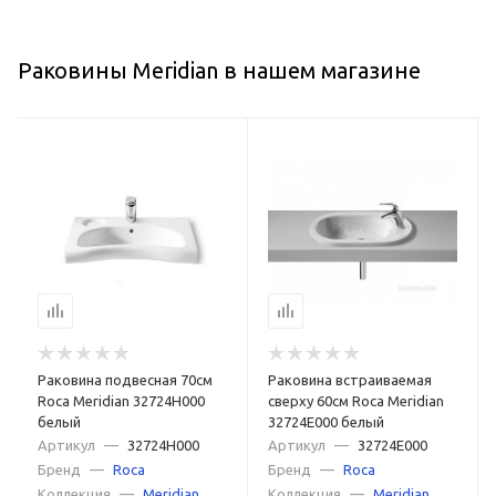
Раковины Meridian в нашем магазине
Раковина подвесная 70см
Раковина встраиваемая
Roca Meridian 32724H000
сверху 60см Roca Meridian
белый
32724E000 белый
Артикул
—
32724H000
Артикул
—
32724E000
Бренд
—
Roca
Бренд
—
Roca
Коллекция
—
Meridian
Коллекция
—
Meridian