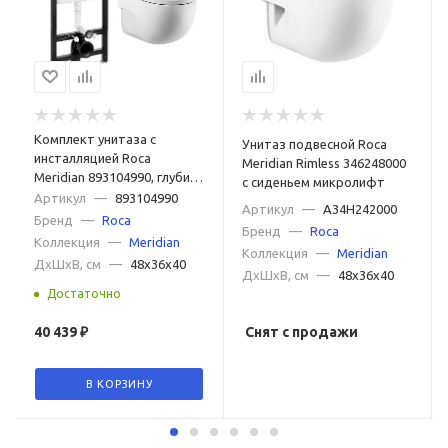
Комплект унитаза с
Унитаз подвесной Roca
инсталляцией Roca
Meridian Rimless 346248000
Meridian 893104990, глубина
с сиденьем микролифт
унитаза 48см, без клавиши
Артикул
—
893104990
Артикул
—
A34H242000
в комплекте, с
Бренд
—
Roca
Бренд
—
Roca
микролифтом,
Коллекция
—
Meridian
Коллекция
—
Meridian
безободковый,
ДxШxВ, см
—
48x36x40
быстросъемное
ДxШxВ, см
—
48x36x40
Достаточно
40 439
₽
Снят с продажи
В КОРЗИНУ