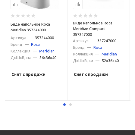
Биде напольное Roca
Биде напольное Roca
Meridian Compact
Meridian 357244000
357247000
Артикул
—
357244000
Артикул
—
357247000
Бренд
—
Roca
Бренд
—
Roca
Коллекция
—
Meridian
Коллекция
—
Meridian
ДxШxВ, см
—
56x36x40
ДxШxВ, см
—
52x36x40
Снят с продажи
Снят с продажи