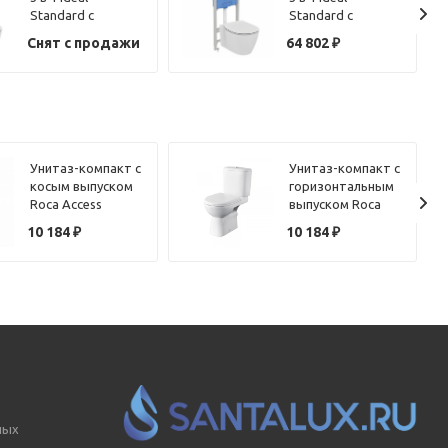
Standard с
Standard с
подвесным
подвесным
Снят с продажи
64 802
₽
унитазом
унитазом
CONNECT Rimless
CONNECT
E822301 и
AquaBlade®
инсталляцией
E047901 и
PROSYS
инсталляцией
PROSYS
Унитаз-компакт с
Унитаз-компакт с
косым выпуском
горизонтальным
Roca Access
выпуском Roca
34P23900Y с
Access 34P23800Y
10 184
₽
10 184
₽
сиденьем
с сиденьем
микролифт
микролифт
ных