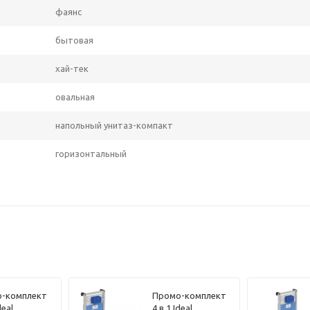
фаянс
бытовая
хай-тек
овальная
напольный унитаз-компакт
горизонтальный
-комплект
Промо-комплект
deal
4 в 1 Ideal