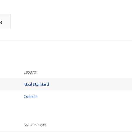
а
E803701
Ideal Standard
Connect
66.5x36.5x40