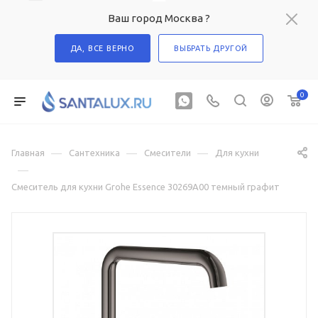
Ваш город Москва ?
ДА, ВСЕ ВЕРНО
ВЫБРАТЬ ДРУГОЙ
0
—
—
—
Главная
Сантехника
Смесители
Для кухни
—
Смеситель для кухни Grohe Essence 30269A00 темный графит