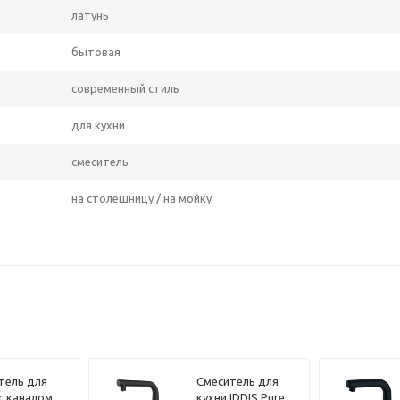
латунь
бытовая
современный стиль
для кухни
смеситель
на столешницу / на мойку
тель для
Смеситель для
 с каналом
кухни IDDIS Pure