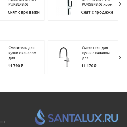
PURBLFBi05
PURSBFBi05 хром
черный матовый
глянцевый
Снят с продажи
Снят с продажи
Смеситель для
Смеситель для
кухни с каналом
кухни с каналом
для
для
фильтрованной
фильтрованной
11 790
₽
11 170
₽
воды и гибким
воды и гибким
изливом IDDIS
изливом IDDIS
Ikon IKNBLFFi05
Ikon IKNSBFFi05
черный матовый
хром
ных