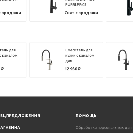
PURBLPFi05
рованной
черный матовый
с продажи
Снят с продажи
 черный
ый, Pure,
PURBLFJi05
тель для
Смеситель для
 с каналом
кухни с каналом
для
рованной
фильтрованной
0
₽
12 950
₽
и гибким
воды и гибким
ом IDDIS
изливом IDDIS
IKNGMFFi05
Ikon IKNBNFFi05
т
сатин
ПЕЦПРЕДЛОЖЕНИЯ
ПОМОЩЬ
АГАЗИНА
Обработка персональных дан