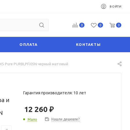
ВОЙТИ
0
0
0
ОПЛАТА
КОНТАКТЫ
DIS Pure PURBLPFi05N черный матовый
Гарантия производителя: 10 лет
а и
12 260
₽
N
Нашли дешевле?
Мало