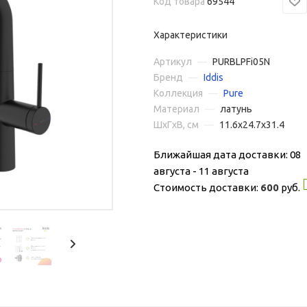
Код товара
69544
Характеристики
Артикул
—
PURBLPFi05N
Бренд
—
Iddis
Коллекция
—
Pure
Материал
—
латунь
ШxГxВ, см
—
11.6x24.7x31.4
Ближайшая дата доставки: 08
августа - 11 августа
Стоимость доставки:
600
руб.