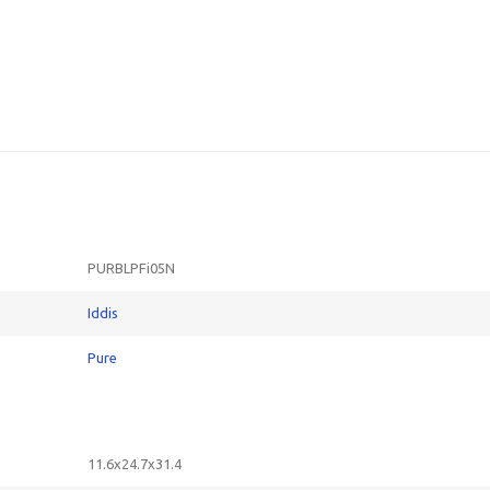
PURBLPFi05N
Iddis
Pure
11.6x24.7x31.4