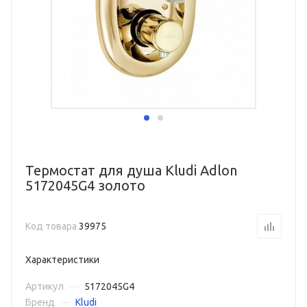
Термостат для душа Kludi Adlon
5172045G4 золото
Код товара
39975
Характеристики
Артикул
—
5172045G4
Бренд
—
Kludi