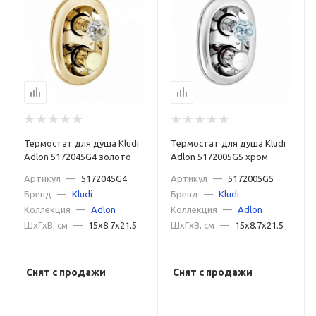
Термостат для душа Kludi
Термостат для душа Kludi
Adlon 5172045G4 золото
Adlon 5172005G5 хром
Артикул
—
5172045G4
Артикул
—
5172005G5
Бренд
—
Kludi
Бренд
—
Kludi
Коллекция
—
Adlon
Коллекция
—
Adlon
ШxГxВ, см
—
15x8.7x21.5
ШxГxВ, см
—
15x8.7x21.5
Снят с продажи
Снят с продажи