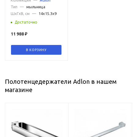
Тип
—
мыльница
ШxГxВ, см
—
14x15.3x9
Достаточно
11 988
₽
В КОРЗИНУ
Полотенцедержатели Adlon в нашем
магазине