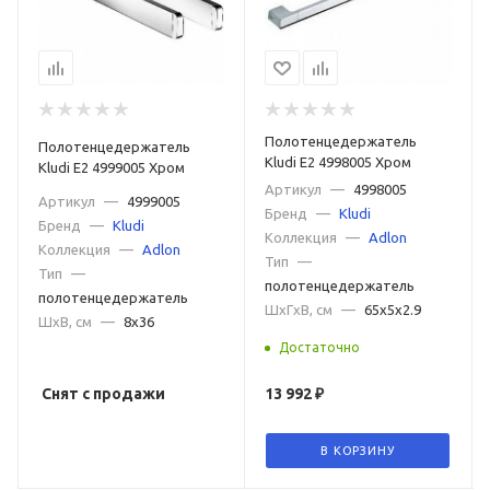
Полотенцедержатель
Полотенцедержатель
Kludi E2 4998005 Хром
Kludi E2 4999005 Хром
Артикул
—
4998005
Артикул
—
4999005
Бренд
—
Kludi
Бренд
—
Kludi
Коллекция
—
Adlon
Коллекция
—
Adlon
Тип
—
Тип
—
полотенцедержатель
полотенцедержатель
ШxГxВ, см
—
65x5x2.9
ШxВ, см
—
8x36
Достаточно
Снят с продажи
13 992
₽
В КОРЗИНУ