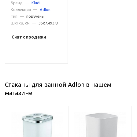
Бренд
—
Kludi
Коллекция
—
Adlon
Тип
—
поручень
ШxГxВ, см
—
35x7.4x3.8
Снят с продажи
Стаканы для ванной Adlon в нашем
магазине