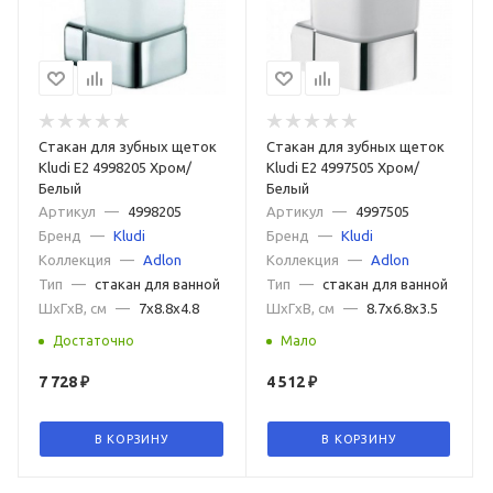
Стакан для зубных щеток
Стакан для зубных щеток
Kludi E2 4998205 Хром/
Kludi E2 4997505 Хром/
Белый
Белый
Артикул
—
4998205
Артикул
—
4997505
Бренд
—
Kludi
Бренд
—
Kludi
Коллекция
—
Adlon
Коллекция
—
Adlon
Тип
—
стакан для ванной
Тип
—
стакан для ванной
ШxГxВ, см
—
7x8.8x4.8
ШxГxВ, см
—
8.7x6.8x3.5
Достаточно
Мало
7 728
₽
4 512
₽
В КОРЗИНУ
В КОРЗИНУ