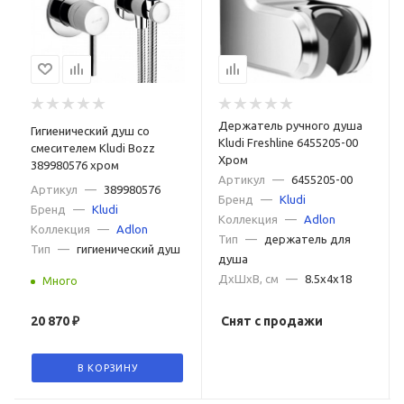
Держатель ручного душа
Гигиенический душ со
Kludi Freshline 6455205-00
смесителем Kludi Bozz
Хром
389980576 хром
Артикул
—
6455205-00
Артикул
—
389980576
Бренд
—
Kludi
Бренд
—
Kludi
Коллекция
—
Adlon
Коллекция
—
Adlon
Тип
—
держатель для
Тип
—
гигиенический душ
душа
ДxШxВ, см
—
8.5x4x18
Много
20 870
₽
Снят с продажи
В КОРЗИНУ