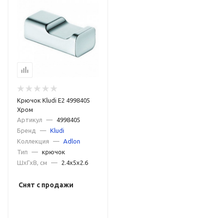
Крючок Kludi E2 4998405
Хром
Артикул
—
4998405
Бренд
—
Kludi
Коллекция
—
Adlon
Тип
—
крючок
ШxГxВ, см
—
2.4x5x2.6
Снят с продажи