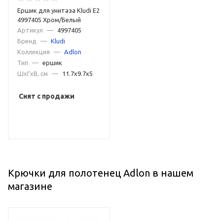
Ершик для унитаза Kludi E2
4997405 Хром/Белый
Артикул
—
4997405
Бренд
—
Kludi
Коллекция
—
Adlon
Тип
—
ершик
ШxГxВ, см
—
11.7x9.7x5
Снят с продажи
Крючки для полотенец Adlon в нашем
магазине