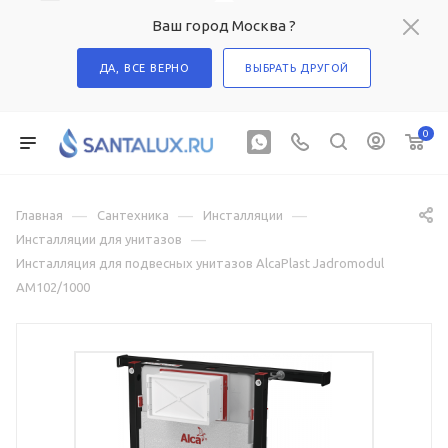
Ваш город Москва ?
ДА, ВСЕ ВЕРНО
ВЫБРАТЬ ДРУГОЙ
0
—
—
—
Главная
Сантехника
Инсталляции
—
Инсталляции для унитазов
Инсталляция для подвесных унитазов AlcaPlast Jadromodul
AM102/1000