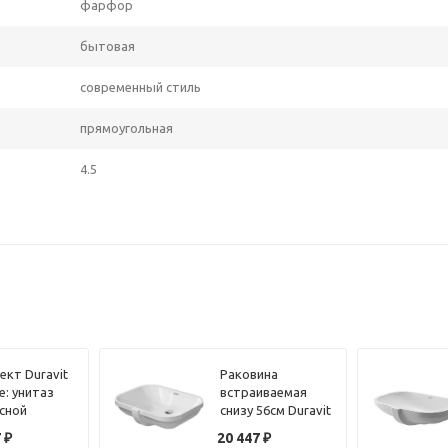
фарфор
бытовая
современный стиль
прямоугольная
4.5
ект Duravit
Раковина
e: унитаз
встраиваемая
сной
снизу 56см Duravit
40 мм
D-Code
7
₽
20 447
₽
9 + сиденье
0338560000 белый