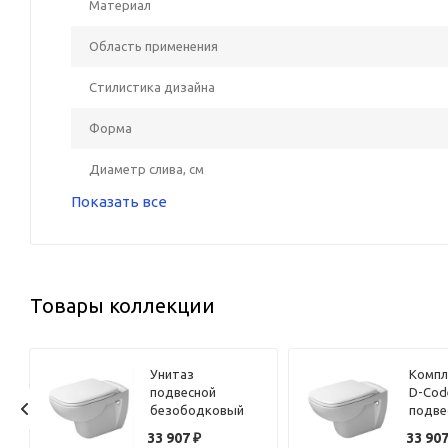
Материал
Область применения
Стилистика дизайна
Форма
Диаметр слива, см
Показать все
Товары коллекции
Унитаз
Компл
подвесной
D-Cod
безободковый
подве
Duravit D-Code
360х5
и
33 907
₽
33 90
45700900A1 с
25700