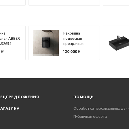
ролифтом:
9 цвет:
й
ина
Раковина
сная ABBER
подвесная
 AS2654
прозрачная
 матовая
ABBER Kristall
0
₽
120 000
₽
AT2704Onyx
черная
ПЕЦПРЕДЛОЖЕНИЯ
ПОМОЩЬ
АГАЗИНА
Обработка персональных дан
Публичная оферта