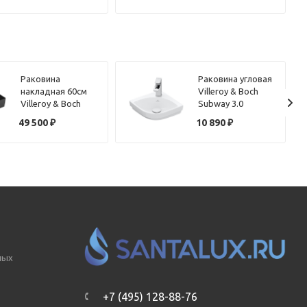
Раковина
Раковина угловая
накладная 60см
Villeroy & Boch
Villeroy & Boch
Subway 3.0
Memento 2.0
43714601 alpin
49 500
₽
10 890
₽
4A226LR7 черный
матовый
ных
+7 (495) 128-88-76