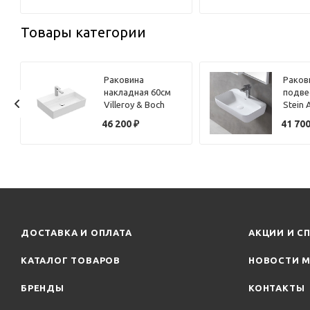
сиденьем
с мик
микролифт
00673
Товары категории
белы
Раковина
Раков
накладная 60см
подве
Villeroy & Boch
Stein
Memento 2.0
белая
46 200
₽
41 70
4A226LR1 белый с
покрытием
CeramicPlus
ДОСТАВКА И ОПЛАТА
АКЦИИ И С
КАТАЛОГ ТОВАРОВ
НОВОСТИ М
БРЕНДЫ
КОНТАКТЫ