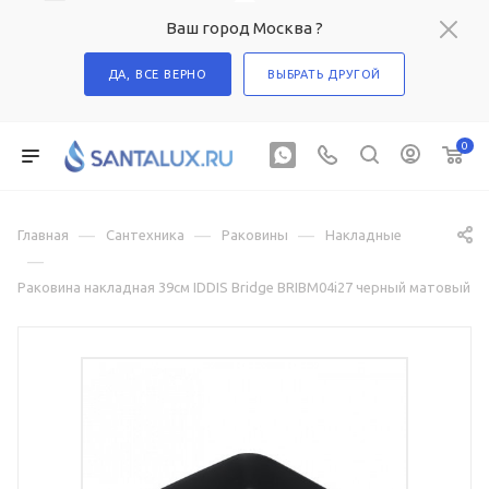
Ваш город Москва ?
ДА, ВСЕ ВЕРНО
ВЫБРАТЬ ДРУГОЙ
0
—
—
—
Главная
Сантехника
Раковины
Накладные
—
Раковина накладная 39см IDDIS Bridge BRIBM04i27 черный матовый